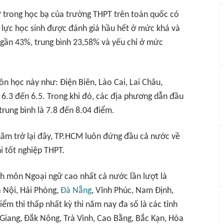
ữ trong học bạ của trường THPT trên toàn quốc có
 lực học sinh được đánh giá hầu hết ở mức khá và
m gần 43%, trung bình 23,58% và yếu chỉ ở mức
n học này như: Điện Biên, Lào Cai, Lai Châu,
6.3 đến 6.5. Trong khi đó, các địa phương dẫn đầu
trung bình là 7.8 đến 8.04 điểm.
 năm trở lại đây, TP.HCM luôn đứng đầu cả nước về
i tốt nghiệp THPT.
nh môn Ngoại ngữ cao nhất cả nước lần lượt là
à Nội, Hải Phòng,
Đà Nẵng
, Vĩnh Phúc, Nam Định,
ểm thi thấp nhất kỳ thi năm nay đa số là các tỉnh
 Giang, Đắk Nông, Trà Vinh, Cao Bằng, Bắc Kạn, Hòa