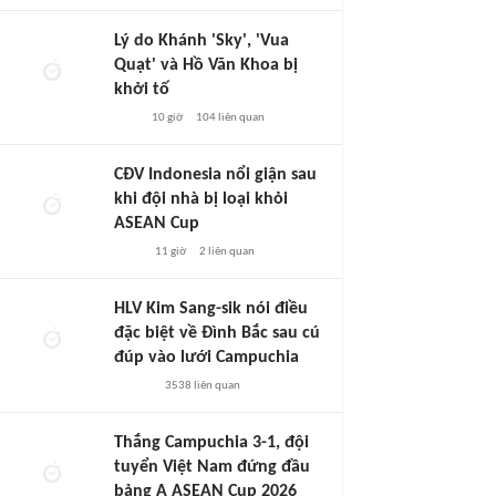
Lý do Khánh 'Sky', 'Vua
Quạt' và Hồ Văn Khoa bị
khởi tố
10 giờ
104
liên quan
CĐV Indonesia nổi giận sau
khi đội nhà bị loại khỏi
ASEAN Cup
11 giờ
2
liên quan
HLV Kim Sang-sik nói điều
đặc biệt về Đình Bắc sau cú
đúp vào lưới Campuchia
3538
liên quan
Thắng Campuchia 3-1, đội
tuyển Việt Nam đứng đầu
bảng A ASEAN Cup 2026