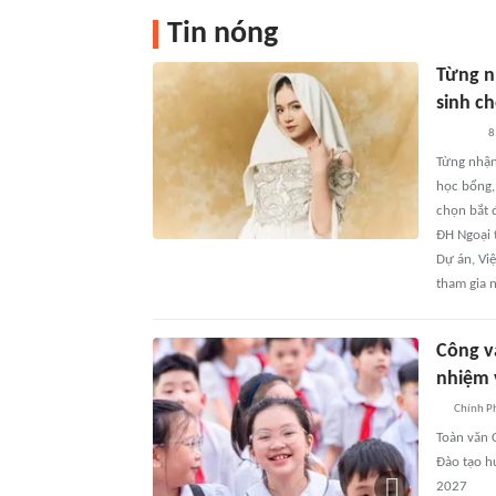
Tin nóng
Từng n
sinh c
8
Từng nhận
học bổng,
chọn bắt đ
ĐH Ngoại 
Dự án, Việ
tham gia 
Công v
nhiệm 
Chính P
Toàn văn 
Đào tạo h
2027