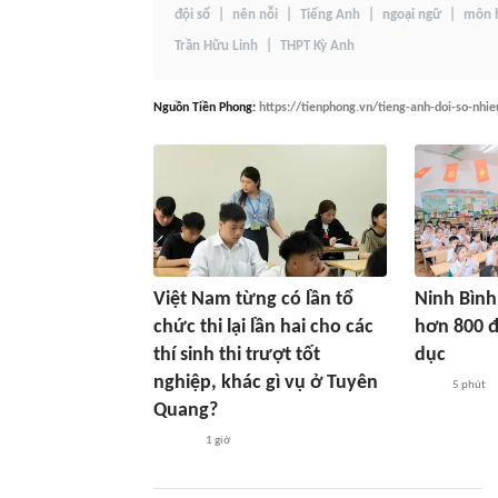
đội sổ
nên nỗi
Tiếng Anh
ngoại ngữ
môn 
Trần Hữu Linh
THPT Kỳ Anh
Nguồn
Tiền Phong
:
https://tienphong.vn/tieng-anh-doi-so-nhi
Việt Nam từng có lần tổ
Ninh Bình
chức thi lại lần hai cho các
hơn 800 đ
thí sinh thi trượt tốt
dục
nghiệp, khác gì vụ ở Tuyên
5 phút
Quang?
1 giờ