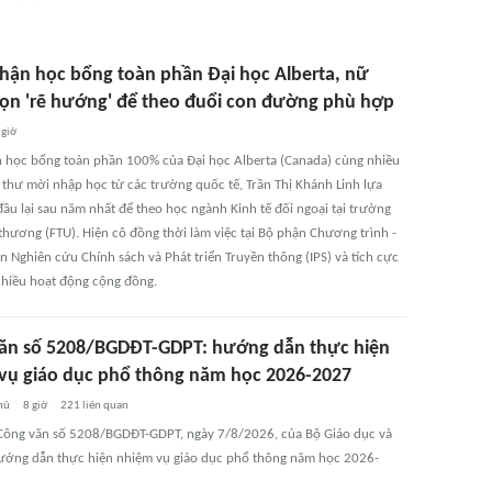
hận học bổng toàn phần Đại học Alberta, nữ
họn 'rẽ hướng' để theo đuổi con đường phù hợp
 giờ
 học bổng toàn phần 100% của Đại học Alberta (Canada) cùng nhiều
 thư mời nhập học từ các trường quốc tế, Trần Thị Khánh Linh lựa
ầu lại sau năm nhất để theo học ngành Kinh tế đối ngoại tại trường
thương (FTU). Hiện cô đồng thời làm việc tại Bộ phận Chương trình -
n Nghiên cứu Chính sách và Phát triển Truyền thông (IPS) và tích cực
nhiều hoạt động cộng đồng.
ăn số 5208/BGDĐT-GDPT: hướng dẫn thực hiện
vụ giáo dục phổ thông năm học 2026-2027
hủ
8 giờ
221
liên quan
Công văn số 5208/BGDĐT-GDPT, ngày 7/8/2026, của Bộ Giáo dục và
ướng dẫn thực hiện nhiệm vụ giáo dục phổ thông năm học 2026-