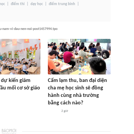
học
điểm thi
dạy học
điểm trung bình
eu-nam-vi-dau-nen-noi-post1457994.tpo
 dự kiến giảm
Cấm lạm thu, ban đại diện
ầu mối cơ sở giáo
cha mẹ học sinh sẽ đồng
hành cùng nhà trường
bằng cách nào?
2 giờ