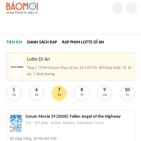
TIỆN ÍCH
DANH SÁCH RẠP
RẠP PHIM LOTTE DĨ AN
Lotte Dĩ An
Tầng 5 TTTM Vincom Plaza Dĩ An, Số 3 DT743, KP.Thống Nhất, TX. Dĩ
An, T. Bình Dương
5
6
7
8
9
10
T4
T5
T6
T7
CN
T2
Conan Movie 29 (2026): Fallen Angel of the Highway
T13
-
109 phút
-
Action, Mystery, Animation, Crime
2D Lồng Tiếng, 2D Phụ Đề Việt