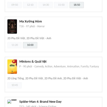
09:50
12:10
14:30
15:50
16:50
Ma Xưởng Hòm
T16
-
97 phút
-
Horror
2D Phụ Đề Việt, 2D Phụ Đề Việt - Anh
11:20
16:00
Minions & Quái Vật
P
-
90 phút
-
Comedy, Action, Adventure, Animation, Family, Fantasy
2D Lồng Tiếng, 2D Phụ Đề Việt, 2D Phụ Đề Anh, 2D Phụ Đề Việt - Anh
10:45
Spider-Man 4: Brand New Day
T13
-
145 phút
-
Science Fiction