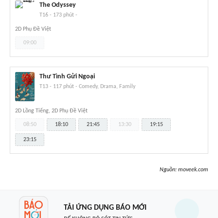
The Odyssey
T16
-
173 phút
-
2D Phụ Đề Việt
09:00
Thư Tình Gửi Ngoại
T13
-
117 phút
-
Comedy, Drama, Family
2D Lồng Tiếng, 2D Phụ Đề Việt
08:50
18:10
21:45
13:30
19:15
23:15
Nguồn:
moveek.com
TẢI ỨNG DỤNG BÁO MỚI