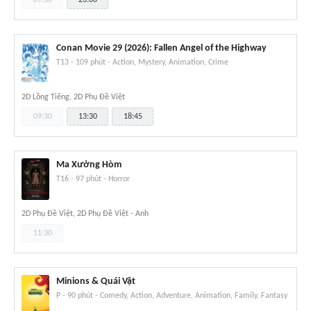
Conan Movie 29 (2026): Fallen Angel of the Highway
T13
-
109 phút
-
Action, Mystery, Animation, Crime
2D Lồng Tiếng, 2D Phụ Đề Việt
09:30
13:30
18:45
Ma Xưởng Hòm
T16
-
97 phút
-
Horror
2D Phụ Đề Việt, 2D Phụ Đề Việt - Anh
11:30
Minions & Quái Vật
P
-
90 phút
-
Comedy, Action, Adventure, Animation, Family, Fantasy