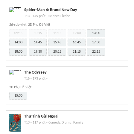
Spider-Man 4: Brand New Day
T13
-
145 phút
-
Science Fiction
2d-sub-vi-vi, 2D Phụ Đề Việt
09:15
10:15
11:15
12:00
13:00
14:00
14:45
15:45
16:45
17:30
18:30
19:30
20:15
21:15
22:15
The Odyssey
T16
-
173 phút
-
2D Phụ Đề Việt
15:30
Thư Tình Gửi Ngoại
T13
-
117 phút
-
Comedy, Drama, Family