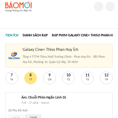
TIỆN ÍCH
DANH SÁCH RẠP
RẠP PHIM GALAXY CINE+ THISO PHAN HUY 
Galaxy Cine+ Thiso Phan Huy Ích
Tầng 4 TTTM Thiso Mall Trường Chinh - Phan Huy Ích - 385 Phan
Huy Ích, Phường 14, Quận Gò Vấp, TP. HCM
7
8
9
10
11
12
T6
T7
CN
T2
T3
T4
Ám: Chuỗi Phim Ngắn Linh Dị
T18
-
37 phút
-
Horror
2D Phụ Đề Anh
09:30
23:00