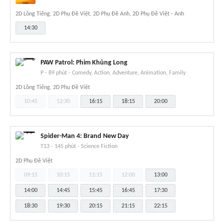
2D Lồng Tiếng, 2D Phụ Đề Việt, 2D Phụ Đề Anh, 2D Phụ Đề Việt - Anh
14:30
PAW Patrol: Phim Khủng Long
P
-
89 phút
-
Comedy, Action, Adventure, Animation, Family
2D Lồng Tiếng, 2D Phụ Đề Việt
10:45
12:30
16:15
18:15
20:00
Spider-Man 4: Brand New Day
T13
-
145 phút
-
Science Fiction
2D Phụ Đề Việt
09:15
10:15
11:15
12:00
13:00
14:00
14:45
15:45
16:45
17:30
18:30
19:30
20:15
21:15
22:15