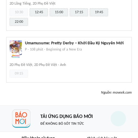
2D Lồng Tiếng, 2D Phụ Đề Việt
10:30
12:45
15:00
17:15
19:45
22:00
Umamusume: Pretty Derby – Khởi Đầu Kỷ Nguyên Mới
P
-
108 phút
-
Beginning of a New Era
2D Phụ Đề Việt, 2D Phụ Đề Việt - Anh
09:15
Nguồn:
moveek.com
TẢI ỨNG DỤNG BÁO MỚI
ĐỂ KHÔNG BỎ SÓT TIN TỨC