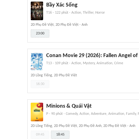
Bầy Xác Sống
T16
-
122 phút
-
Action, Thriller, Horror
2D Phụ Đề Việt, 2D Phụ Đề Việt - Anh
23:00
Conan Movie 29 (2026): Fallen Angel of
T13
-
109 phút
-
Action, Mystery, Animation, Crime
2D Lồng Tiếng, 2D Phụ Đề Việt
16:30
Minions & Quái Vật
P
-
90 phút
-
Comedy, Action, Adventure, Animation, Family, 
2D Lồng Tiếng, 2D Phụ Đề Việt, 2D Phụ Đề Anh, 2D Phụ Đề Việt - Anh
09:45
18:45