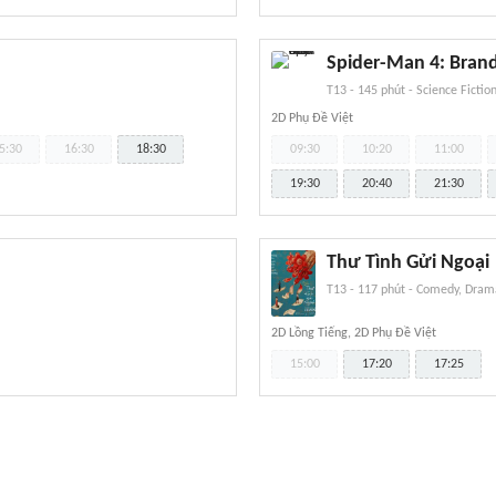
Spider-Man 4: Bran
T13
-
145 phút
-
Science Fictio
2D Phụ Đề Việt
5:30
16:30
18:30
09:30
10:20
11:00
19:30
20:40
21:30
Thư Tình Gửi Ngoại
T13
-
117 phút
-
Comedy, Drama
2D Lồng Tiếng, 2D Phụ Đề Việt
15:00
17:20
17:25