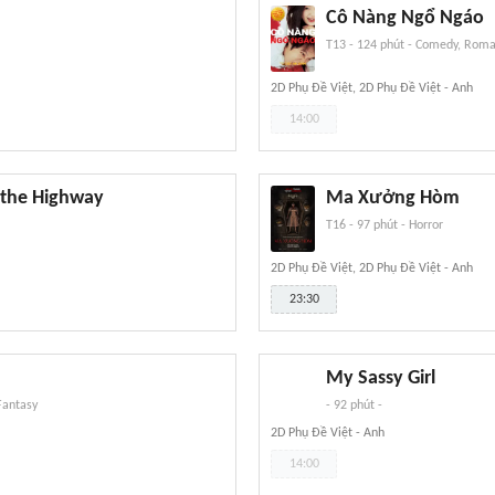
Cô Nàng Ngổ Ngáo
T13
-
124 phút
-
Comedy, Roma
2D Phụ Đề Việt, 2D Phụ Đề Việt - Anh
14:00
 the Highway
Ma Xưởng Hòm
T16
-
97 phút
-
Horror
2D Phụ Đề Việt, 2D Phụ Đề Việt - Anh
23:30
My Sassy Girl
Fantasy
-
92 phút
-
2D Phụ Đề Việt - Anh
14:00