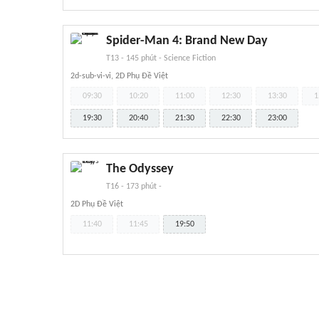
Spider-Man 4: Brand New Day
T13
-
145 phút
-
Science Fiction
2d-sub-vi-vi, 2D Phụ Đề Việt
09:30
10:20
11:00
12:30
13:30
1
19:30
20:40
21:30
22:30
23:00
The Odyssey
T16
-
173 phút
-
2D Phụ Đề Việt
11:40
11:45
19:50