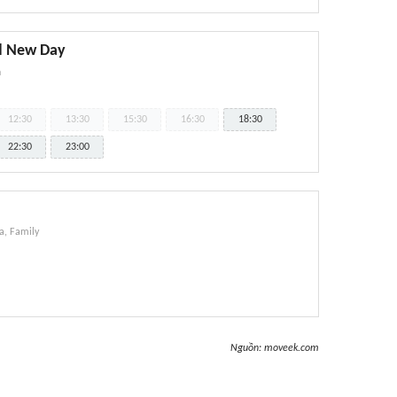
d New Day
n
12:30
13:30
15:30
16:30
18:30
22:30
23:00
, Family
Nguồn:
moveek.com