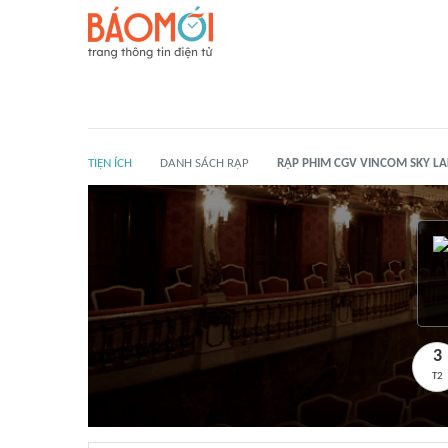
TIỆN ÍCH
DANH SÁCH RẠP
RẠP PHIM CGV VINCOM SKY LA
3
T2