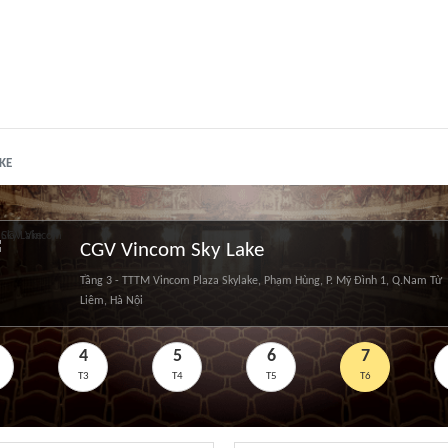
KE
CGV Vincom Sky Lake
Tầng 3 - TTTM Vincom Plaza Skylake, Phạm Hùng, P. Mỹ Đình 1, Q.Nam Từ
Liêm, Hà Nội
4
5
6
7
T3
T4
T5
T6