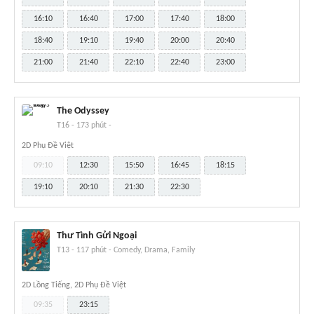
16:10
16:40
17:00
17:40
18:00
18:40
19:10
19:40
20:00
20:40
21:00
21:40
22:10
22:40
23:00
The Odyssey
T16
-
173 phút
-
2D Phụ Đề Việt
09:10
12:30
15:50
16:45
18:15
19:10
20:10
21:30
22:30
Thư Tình Gửi Ngoại
T13
-
117 phút
-
Comedy, Drama, Family
2D Lồng Tiếng, 2D Phụ Đề Việt
09:35
23:15