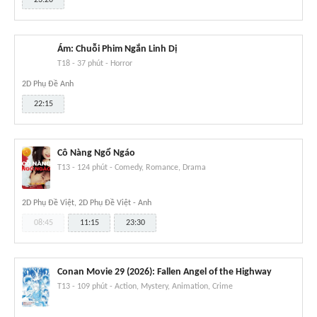
Ám: Chuỗi Phim Ngắn Linh Dị
T18
-
37 phút
-
Horror
2D Phụ Đề Anh
22:15
Cô Nàng Ngổ Ngáo
T13
-
124 phút
-
Comedy, Romance, Drama
2D Phụ Đề Việt, 2D Phụ Đề Việt - Anh
08:45
11:15
23:30
Conan Movie 29 (2026): Fallen Angel of the Highway
T13
-
109 phút
-
Action, Mystery, Animation, Crime