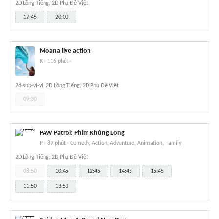
2D Lồng Tiếng, 2D Phụ Đề Việt
17:45
20:00
Moana live action
K
-
116 phút
-
2d-sub-vi-vi, 2D Lồng Tiếng, 2D Phụ Đề Việt
09:30
PAW Patrol: Phim Khủng Long
P
-
89 phút
-
Comedy, Action, Adventure, Animation, Family
2D Lồng Tiếng, 2D Phụ Đề Việt
08:50
10:45
12:45
14:45
15:45
11:50
13:50