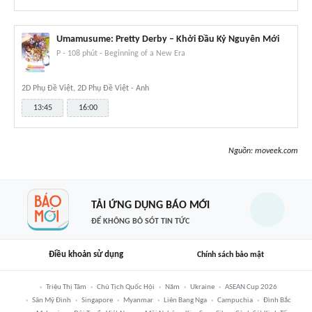
Umamusume: Pretty Derby – Khởi Đầu Kỷ Nguyên Mới
P
-
108 phút
-
Beginning of a New Era
2D Phụ Đề Việt, 2D Phụ Đề Việt - Anh
13:45
16:00
Nguồn:
moveek.com
TẢI ỨNG DỤNG BÁO MỚI
ĐỂ KHÔNG BỎ SÓT TIN TỨC
Điều khoản sử dụng
Chính sách bảo mật
Triệu Thị Tâm
Chủ Tịch Quốc Hội
Năm
Ukraine
ASEAN Cup 2026
Sân Mỹ Đình
Singapore
Myanmar
Liên Bang Nga
Campuchia
Đình Bắc