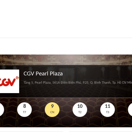
CGV Pearl Plaza
Tầng 5, Pearl Plaza, 561A Điện Biên Phủ, P.25, Q. Bình Thạnh, Tp. Hồ Chí Mi
8
9
10
11
T7
CN
T2
T3