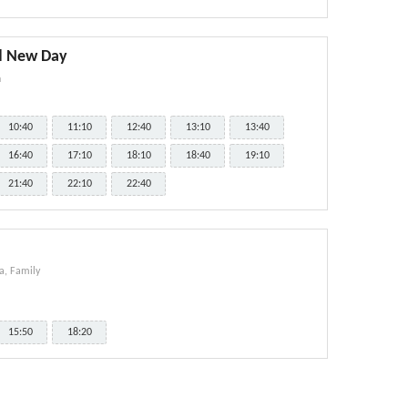
d New Day
n
10:40
11:10
12:40
13:10
13:40
16:40
17:10
18:10
18:40
19:10
21:40
22:10
22:40
, Family
15:50
18:20