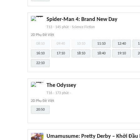
Spider-Man 4: Brand New Day
T13
-
145 phút
-
Science Fiction
2D Phụ Đề Việt
08:10
09:40
10:10
11:10
12:40
1
16:10
17:10
18:10
18:40
19:10
2
22:10
The Odyssey
T16
-
173 phút
-
2D Phụ Đề Việt
20:50
Umamusume: Pretty Derby – Khởi Đầu