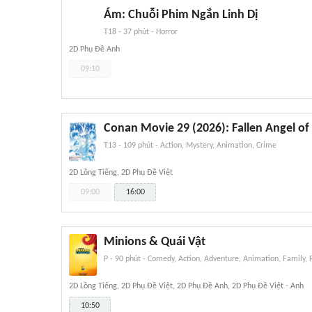
Ám: Chuỗi Phim Ngắn Linh Dị
T18
-
37 phút
-
Horror
2D Phụ Đề Anh
09:10
Conan Movie 29 (2026): Fallen Angel of
T13
-
109 phút
-
Action, Mystery, Animation, Crime
2D Lồng Tiếng, 2D Phụ Đề Việt
09:00
16:00
Minions & Quái Vật
P
-
90 phút
-
Comedy, Action, Adventure, Animation, Family, 
2D Lồng Tiếng, 2D Phụ Đề Việt, 2D Phụ Đề Anh, 2D Phụ Đề Việt - Anh
10:50