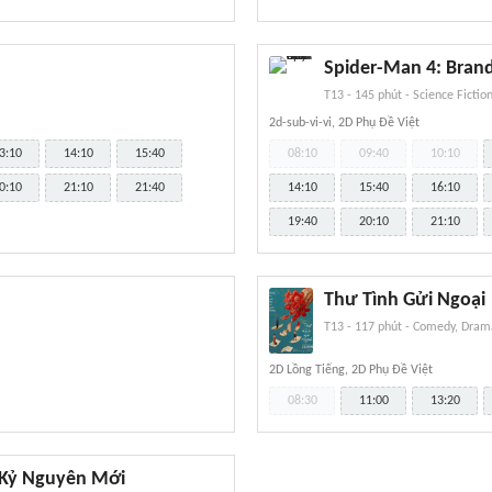
Spider-Man 4: Bran
T13
-
145 phút
-
Science Fictio
2d-sub-vi-vi, 2D Phụ Đề Việt
3:10
14:10
15:40
08:10
09:40
10:10
0:10
21:10
21:40
14:10
15:40
16:10
19:40
20:10
21:10
Thư Tình Gửi Ngoại
T13
-
117 phút
-
Comedy, Drama
2D Lồng Tiếng, 2D Phụ Đề Việt
08:30
11:00
13:20
 Kỷ Nguyên Mới