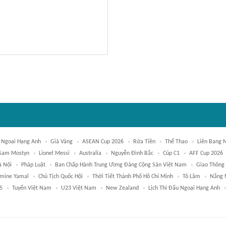
 Ngoại Hạng Anh
Giá Vàng
ASEAN Cup 2026
Rửa Tiền
Thể Thao
Liên Bang 
 Sam Mostyn
Lionel Messi
Australia
Nguyễn Đình Bắc
Cúp C1
AFF Cup 2026
à Nội
Pháp Luật
Ban Chấp Hành Trung Ương Đảng Cộng Sản Việt Nam
Giao Thông
mine Yamal
Chủ Tịch Quốc Hội
Thời Tiết Thành Phố Hồ Chí Minh
Tô Lâm
Nắng 
5
Tuyển Việt Nam
U23 Việt Nam
New Zealand
Lịch Thi Đấu Ngoại Hạng Anh