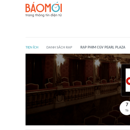
TIỆN ÍCH
DANH SÁCH RẠP
RẠP PHIM CGV PEARL PLAZA
7
T6