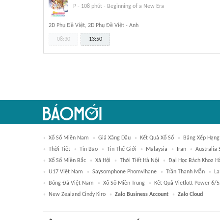
P
-
108 phút
-
Beginning of a New Era
2D Phụ Đề Việt, 2D Phụ Đề Việt - Anh
08:30
13:50
Xổ Số Miền Nam
Giá Xăng Dầu
Kết Quả Xổ Số
Bảng Xếp Hạng
Thời Tiết
Tin Bão
Tin Thế Giới
Malaysia
Iran
Australia
Xổ Số Miền Bắc
Xã Hội
Thời Tiết Hà Nội
Đại Học Bách Khoa H
U17 Việt Nam
Saysomphone Phomvihane
Trần Thanh Mẫn
La
Bóng Đá Việt Nam
Xổ Số Miền Trung
Kết Quả Vietlott Power 6/5
New Zealand Cindy Kiro
Zalo Business Account
Zalo Cloud