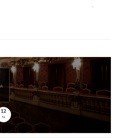
nh
12
T4