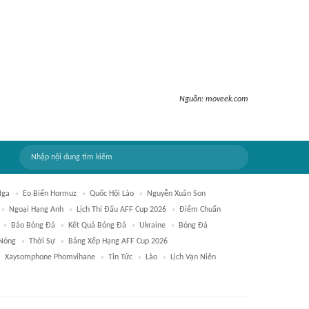
Nguồn:
moveek.com
Nga
Eo Biển Hormuz
Quốc Hội Lào
Nguyễn Xuân Son
Ngoại Hạng Anh
Lịch Thi Đấu AFF Cup 2026
Điểm Chuẩn
Báo Bóng Đá
Kết Quả Bóng Đá
Ukraine
Bóng Đá
Nóng
Thời Sự
Bảng Xếp Hạng AFF Cup 2026
Xaysomphone Phomvihane
Tin Tức
Lào
Lịch Vạn Niên