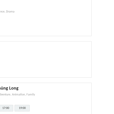
nce, Drama
hủng Long
dventure, Animation, Family
17:00
19:00