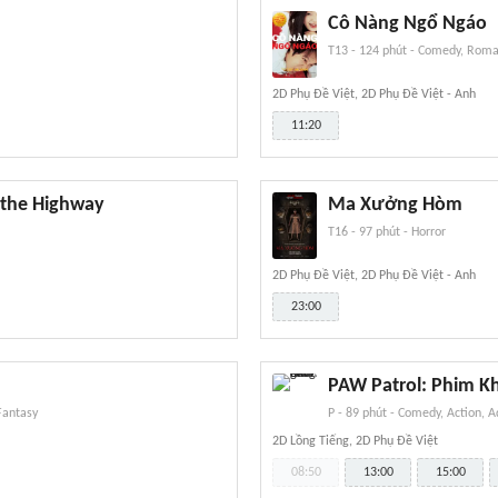
Cô Nàng Ngổ Ngáo
T13
-
124 phút
-
Comedy, Roma
2D Phụ Đề Việt, 2D Phụ Đề Việt - Anh
11:20
 the Highway
Ma Xưởng Hòm
T16
-
97 phút
-
Horror
2D Phụ Đề Việt, 2D Phụ Đề Việt - Anh
23:00
PAW Patrol: Phim K
Fantasy
P
-
89 phút
-
Comedy, Action, A
2D Lồng Tiếng, 2D Phụ Đề Việt
08:50
13:00
15:00