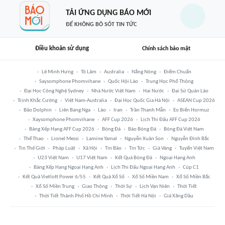
TẢI ỨNG DỤNG BÁO MỚI
ĐỂ KHÔNG BỎ SÓT TIN TỨC
Điều khoản sử dụng
Chính sách bảo mật
Lê Minh Hưng
Tô Lâm
Australia
Nắng Nóng
Điểm Chuẩn
Saysomphone Phomvihane
Quốc Hội Lào
Trung Học Phổ Thông
Đại Học Công Nghệ Sydney
Nhà Nước Việt Nam
Hai Nước
Đại Sứ Quán Lào
Trịnh Khắc Cường
Việt Nam-Australia
Đại Học Quốc Gia Hà Nội
ASEAN Cup 2026
Bão Dolphin
Liên Bang Nga
Lào
Iran
Trần Thanh Mẫn
Eo Biển Hormuz
Xaysomphone Phomvihane
AFF Cup 2026
Lịch Thi Đấu AFF Cup 2026
Bảng Xếp Hạng AFF Cup 2026
Bóng Đá
Báo Bóng Đá
Bóng Đá Việt Nam
Thể Thao
Lionel Messi
Lamine Yamal
Nguyễn Xuân Son
Nguyễn Đình Bắc
Tin Thế Giới
Pháp Luật
Xã Hội
Tin Bão
Tin Tức
Giá Vàng
Tuyển Việt Nam
U23 Việt Nam
U17 Việt Nam
Kết Quả Bóng Đá
Ngoại Hạng Anh
Bảng Xếp Hạng Ngoại Hạng Anh
Lịch Thi Đấu Ngoại Hạng Anh
Cúp C1
Kết Quả Vietlott Power 6/55
Kết Quả Xổ Số
Xổ Số Miền Nam
Xổ Số Miền Bắc
Xổ Số Miền Trung
Giao Thông
Thời Sự
Lịch Vạn Niên
Thời Tiết
Thời Tiết Thành Phố Hồ Chí Minh
Thời Tiết Hà Nội
Giá Xăng Dầu