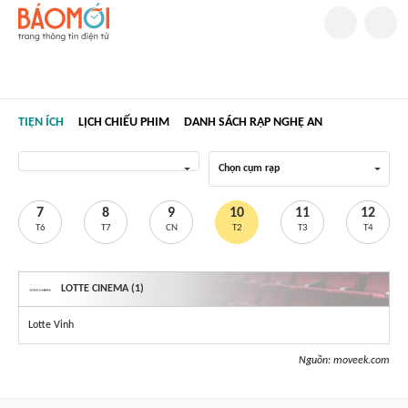
TIỆN ÍCH
LỊCH CHIẾU PHIM
DANH SÁCH RẠP NGHỆ AN
Chọn cụm rạp
7
8
9
10
11
12
T6
T7
CN
T2
T3
T4
LOTTE CINEMA (1)
Lotte Vinh
Nguồn:
moveek.com