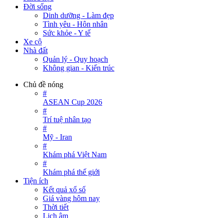
Đời sống
Dinh dưỡng - Làm đẹp
Tình yêu - Hôn nhân
Sức khỏe - Y tế
Xe cộ
Nhà đất
Quản lý - Quy hoạch
Không gian - Kiến trúc
Chủ đề nóng
#
ASEAN Cup 2026
#
Trí tuệ nhân tạo
#
Mỹ - Iran
#
Khám phá Việt Nam
#
Khám phá thế giới
Tiện ích
Kết quả xổ số
Giá vàng hôm nay
Thời tiết
Lịch âm