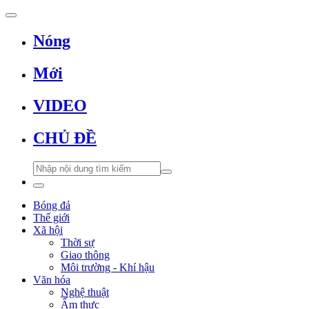
Nóng
Mới
VIDEO
CHỦ ĐỀ
Bóng đá
Thế giới
Xã hội
Thời sự
Giao thông
Môi trường - Khí hậu
Văn hóa
Nghệ thuật
Ẩm thực