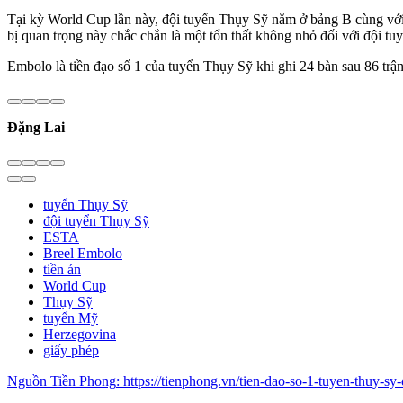
Tại kỳ World Cup lần này, đội tuyển Thụy Sỹ nằm ở bảng B cùng với
bị quan trọng này chắc chắn là một tổn thất không nhỏ đối với đội t
Embolo là tiền đạo số 1 của tuyển Thụy Sỹ khi ghi 24 bàn sau 86 trận
Đặng Lai
tuyển Thụy Sỹ
đội tuyển Thụy Sỹ
ESTA
Breel Embolo
tiền án
World Cup
Thụy Sỹ
tuyển Mỹ
Herzegovina
giấy phép
Nguồn
Tiền Phong
:
https://tienphong.vn/tien-dao-so-1-tuyen-thuy-s