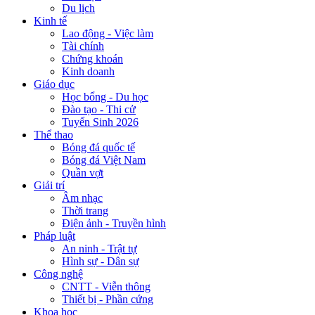
Du lịch
Kinh tế
Lao động - Việc làm
Tài chính
Chứng khoán
Kinh doanh
Giáo dục
Học bổng - Du học
Đào tạo - Thi cử
Tuyển Sinh 2026
Thể thao
Bóng đá quốc tế
Bóng đá Việt Nam
Quần vợt
Giải trí
Âm nhạc
Thời trang
Điện ảnh - Truyền hình
Pháp luật
An ninh - Trật tự
Hình sự - Dân sự
Công nghệ
CNTT - Viễn thông
Thiết bị - Phần cứng
Khoa học