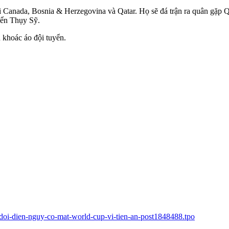
 Canada, Bosnia & Herzegovina và Qatar. Họ sẽ đá trận ra quân gặp 
uyển Thụy Sỹ.
 khoác áo đội tuyển.
y-doi-dien-nguy-co-mat-world-cup-vi-tien-an-post1848488.tpo