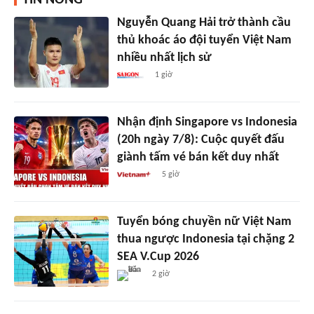
Nguyễn Quang Hải trở thành cầu
thủ khoác áo đội tuyển Việt Nam
nhiều nhất lịch sử
1 giờ
Nhận định Singapore vs Indonesia
(20h ngày 7/8): Cuộc quyết đấu
giành tấm vé bán kết duy nhất
5 giờ
Tuyển bóng chuyền nữ Việt Nam
thua ngược Indonesia tại chặng 2
SEA V.Cup 2026
2 giờ