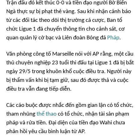
Trận đấu đó kết thúc 0-0 và tiền đạo người Bờ Biển
Ngà thực sự bị phạt thẻ vàng. Sau khi nhận cảnh báo
từ các đối tác theo dõi thị trường cá cược, Ban tổ
chức Ligue 1 đã chuyển thông tin cho cảnh sát, cơ
quan quản lý cờ bạc và Liên đoàn Bóng đá
Pháp
.
Văn phòng công tố Marseille nói với AP rằng, một cầu
thủ chuyên nghiệp 23 tuổi thi đấu tại Ligue 1 đã bị bắt
ngày 29/5 trong khuôn khổ cuộc điều tra. Người này
bị thẩm vấn khi bị tạm giữ, sau đó được thả và cuộc
điều tra vẫn đang tiếp diễn.
Các cáo buộc được nhắc đến gồm gian lận có tổ chức,
tham nhũng
thể thao
có tổ chức, nhận tài sản phạm
pháp và rửa tiền. Đại diện của tiền đạo Wahi chưa
phản hồi yêu cầu bình luận từ AP.