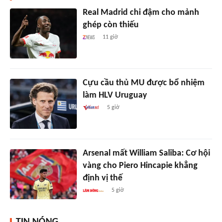
Real Madrid chi đậm cho mảnh
ghép còn thiếu
11 giờ
Cựu cầu thủ MU được bổ nhiệm
làm HLV Uruguay
5 giờ
Arsenal mất William Saliba: Cơ hội
vàng cho Piero Hincapie khẳng
định vị thế
5 giờ
TIN NÓNG