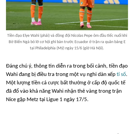
Tiền đạo Elye Wahi (phải) và đồng đội Nicolas Pepe ôm đầu tiếc nuối khi
Bờ Biển Ngà bỏ lỡ cơ hội ghi bàn trước Ecuador ở trận ra quân bảng E
tại Philadelphia (Mỹ) ngày 15/6 (giờ Hà Nội).
Đáng chú ý, thông tin diễn ra trong bối cảnh, tiền đạo
Wahi đang bị điều tra trong một vụ nghi dàn xếp
tỉ số
.
Một lượng tiền cá cược bất thường ở cấp độ quốc tế
đã đổ vào khả năng Wahi nhận thẻ vàng trong trận
Nice gặp Metz tại Ligue 1 ngày 17/5.