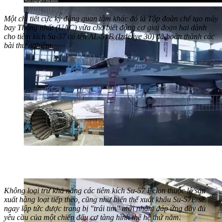
Một chi tiết cực kỳ đáng quan tâm khác đó là Tập đoàn chế tạo máy
bay Thống nhất (UAC) vừa cho biết động cơ giai đoạn hai dành
cho tiêm kích Su-57 có tên AL-51F (Izdeliye 30) đã hoàn thành các
bài thử nghiệm.
Không loại trừ khả năng các tiêm kích Su-57 Felon thuộc lô sản
xuất hàng loạt tiếp theo, cũng như biến thể xuất khẩu Su-57E sẽ
ngay lập tức được trang bị "trái tim" mới nhằm đáp ứng đầy đủ
yêu cầu của một chiến đấu cơ tàng hình thế hệ thứ năm.