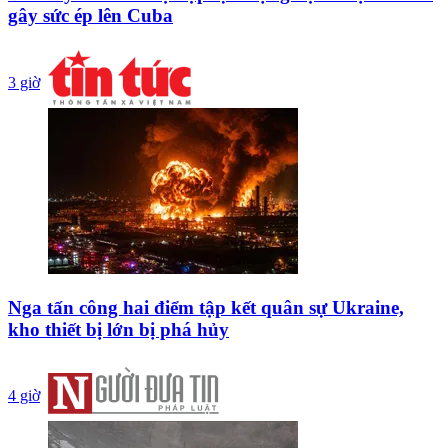
gây sức ép lên Cuba
3 giờ
Nga tấn công hai điểm tập kết quân sự Ukraine,
kho thiết bị lớn bị phá hủy
4 giờ