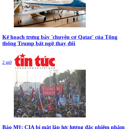
Kế hoạch trưng bày 'chuyên cơ Qatar' của Tổng
thống Trump bất ngờ thay đổi
2 giờ
Báo Mỹ: CIA bí mật lập lực lượng đặc nhiệm nhằm