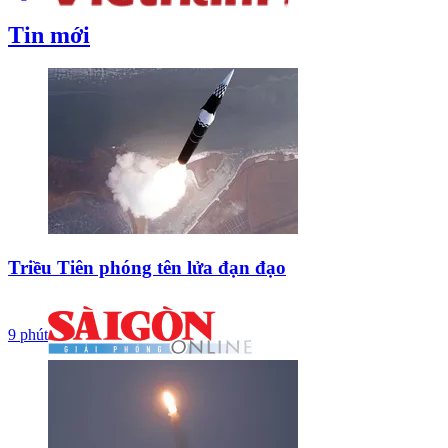
Tin mới
Triều Tiên phóng tên lửa đạn đạo
9 phút