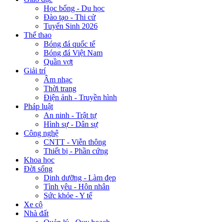
Học bổng - Du học
Đào tạo - Thi cử
Tuyển Sinh 2026
Thể thao
Bóng đá quốc tế
Bóng đá Việt Nam
Quần vợt
Giải trí
Âm nhạc
Thời trang
Điện ảnh - Truyền hình
Pháp luật
An ninh - Trật tự
Hình sự - Dân sự
Công nghệ
CNTT - Viễn thông
Thiết bị - Phần cứng
Khoa học
Đời sống
Dinh dưỡng - Làm đẹp
Tình yêu - Hôn nhân
Sức khỏe - Y tế
Xe cộ
Nhà đất