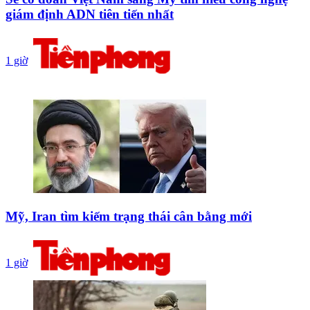
giám định ADN tiên tiến nhất
1 giờ
Mỹ, Iran tìm kiếm trạng thái cân bằng mới
1 giờ