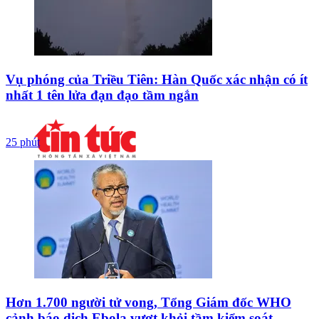
Vụ phóng của Triều Tiên: Hàn Quốc xác nhận có ít
nhất 1 tên lửa đạn đạo tầm ngắn
25 phút
Hơn 1.700 người tử vong, Tổng Giám đốc WHO
cảnh báo dịch Ebola vượt khỏi tầm kiểm soát