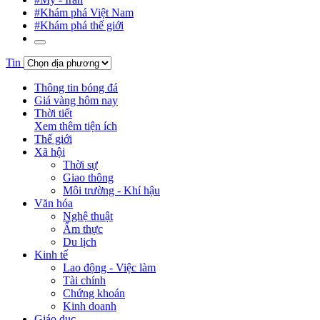
#Khám phá Việt Nam
#Khám phá thế giới
Tin
Thông tin bóng đá
Giá vàng hôm nay
Thời tiết
Xem thêm tiện ích
Thế giới
Xã hội
Thời sự
Giao thông
Môi trường - Khí hậu
Văn hóa
Nghệ thuật
Ẩm thực
Du lịch
Kinh tế
Lao động - Việc làm
Tài chính
Chứng khoán
Kinh doanh
Giáo dục