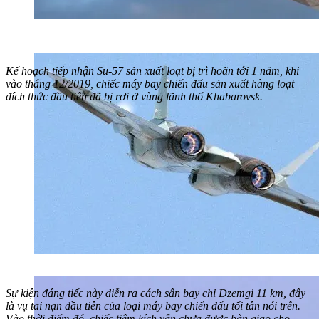
Kế hoạch tiếp nhận Su-57 sản xuất loạt bị trì hoãn tới 1 năm, khi
vào tháng 12/2019, chiếc máy bay chiến đấu sản xuất hàng loạt
đích thức đầu tiên đã bị rơi ở vùng lãnh thổ Khabarovsk.
Sự kiện đáng tiếc này diễn ra cách sân bay chỉ Dzemgi 11 km, đây
là vụ tai nạn đầu tiên của loại máy bay chiến đấu tối tân nói trên.
Vào thời điểm đó, chiếc tiêm kích vẫn chưa được bàn giao cho