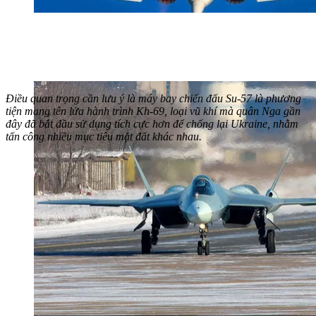
Điều quan trọng cần lưu ý là máy bay chiến đấu Su-57 là phương
tiện mang tên lửa hành trình Kh-69, loại vũ khí mà quân Nga gần
đây đã bắt đầu sử dụng tích cực hơn để chống lại Ukraine, nhằm
tấn công nhiều mục tiêu mặt đất khác nhau.