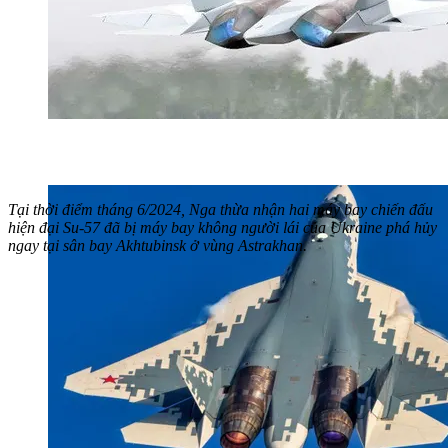
Tại thời điểm tháng 6/2024, Nga thừa nhận hai máy bay chiến đấu
hiện đại Su-57 đã bị máy bay không người lái của Ukraine phá hủy
ngay tại sân bay Akhtubinsk ở vùng Astrakhan.