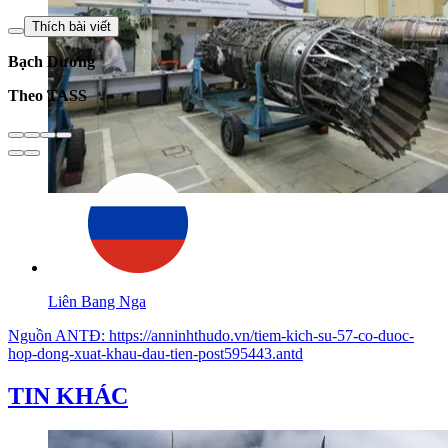
Thích bài viết
Bạch Dương
Theo TASS
Liên Bang Nga
Nguồn
ANTĐ
:
https://anninhthudo.vn/tiem-kich-su-57-co-duoc-
hop-dong-xuat-khau-dau-tien-post595443.antd
TIN KHÁC