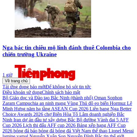
Nga bác tin chiêu mộ lính đánh thuê Colombia cho
chiến trường Ukraine
1 giờ
Về trang chủ
Tải ứng dụng báo mới
Để không bỏ sót tin tức
Điều khoản sử dụng
Chính sách bảo mật
Bộ Giáo dục và Đào tạo
Bắc Ninh (thành phố)
Oman
Sophon
Zaram
Campuchia
an ninh mạng
Vùng Thủ đô
eo biển Hormuz
Lê
Minh Hưng
năm
hạ tầng
ASEAN Cup 2026
Liên bang Nga
Better
Choice Awards 2026
chợ Biên Hòa
Tô Lâm
doanh nghiệp
Bắc
Ninh
Iran
dự án đầu tư xây dựng
Bắc Bộ
đường Vành đai 5
AFF
Cup 2026
Lịch thi đấu AFF cup 2026
Bảng xếp hạng AFF Cup
2026
bóng đá
báo bóng đá
bóng đá Việt Nam
thể thao
Lionel Messi
lamine yamal
Nguyễn Xuân Son
Nguyễn Đình Bắc
tin thế giới