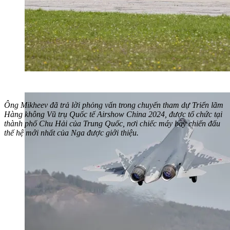
Ông Mikheev đã trả lời phỏng vấn trong chuyến tham dự Triển lãm
Hàng không Vũ trụ Quốc tế Airshow China 2024, được tổ chức tại
thành phố Chu Hải của Trung Quốc, nơi chiếc máy bay chiến đấu
thế hệ mới nhất của Nga được giới thiệu.