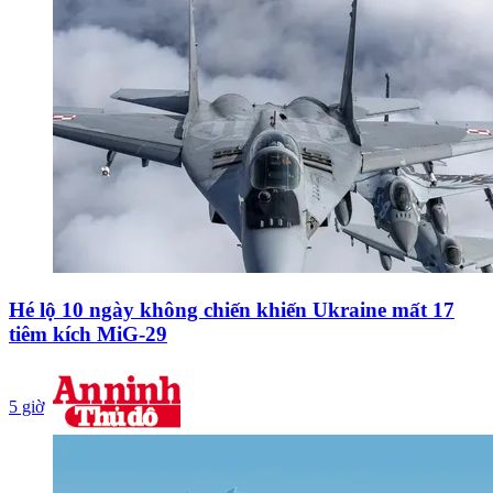
Hé lộ 10 ngày không chiến khiến Ukraine mất 17
tiêm kích MiG-29
5 giờ