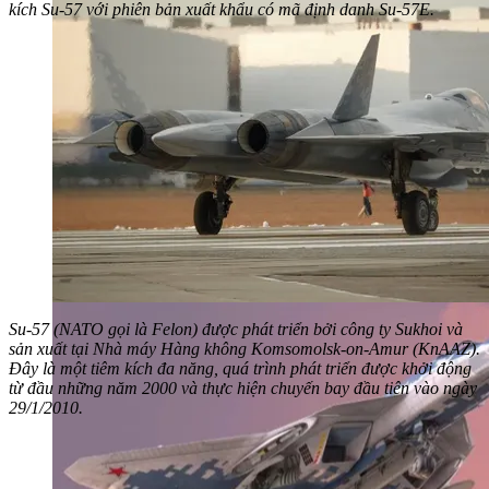
kích Su-57 với phiên bản xuất khẩu có mã định danh Su-57E.
Su-57 (NATO gọi là Felon) được phát triển bởi công ty Sukhoi và
sản xuất tại Nhà máy Hàng không Komsomolsk-on-Amur (KnAAZ).
Đây là một tiêm kích đa năng, quá trình phát triển được khởi động
từ đầu những năm 2000 và thực hiện chuyến bay đầu tiên vào ngày
29/1/2010.