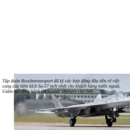
Tập đoàn Rosoboronexport đã ký các hợp đồng đầu tiên về việc
cung cấp tiêm kích Su-57 mới nhất cho khách hàng nước ngoài,
Giám đốc điều hành Oleksandr Mikheev cho biết.