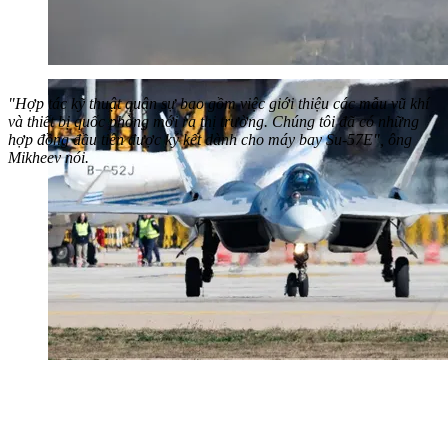
"Hợp tác kỹ thuật quân sự bao gồm việc giới thiệu các mẫu vũ khí
và thiết bị quốc phòng mới ra thị trường. Chúng tôi đã có những
hợp đồng đầu tiên được ký kết dành cho máy bay Su-57E", ông
Mikheev nói.