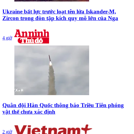
Ukraine bất lực trước loạt tên lửa Iskander-M,
Zircon trong đòn tập kích quy mô lớn của Nga
4 giờ
Quân đội Hàn Quốc thông báo Triều Tiên phóng
vật thể chưa xác định
2 giờ