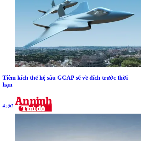
Tiêm kích thế hệ sáu GCAP sẽ về đích trước thời
hạn
4 giờ