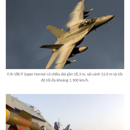
F/A-18E/F Super Hornet có chiều dài gần 18,3 m, sải cánh 13,6 m và tốc
độ tối đa khoảng 1.900 km/h.