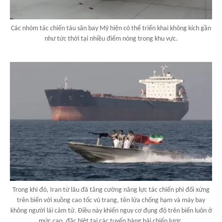
Các nhóm tác chiến tàu sân bay Mỹ hiện có thể triển khai không kích gần
như tức thời tại nhiều điểm nóng trong khu vực.
Trong khi đó, Iran từ lâu đã tăng cường năng lực tác chiến phi đối xứng
trên biển với xuồng cao tốc vũ trang, tên lửa chống hạm và máy bay
không người lái cảm tử. Điều này khiến nguy cơ đụng độ trên biển luôn ở
mức cao, đặc biệt tại các tuyến hàng hải chiến lược.