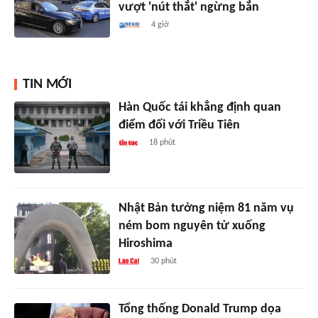
vượt 'nút thắt' ngừng bắn
4 giờ
TIN MỚI
Hàn Quốc tái khẳng định quan
điểm đối với Triều Tiên
18 phút
Nhật Bản tưởng niệm 81 năm vụ
ném bom nguyên tử xuống
Hiroshima
30 phút
Tổng thống Donald Trump dọa