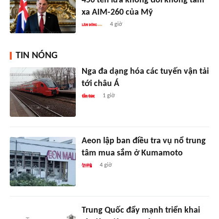
450 tên lửa không đối không tầm
xa AIM-260 của Mỹ
4 giờ
TIN NÓNG
Nga đa dạng hóa các tuyến vận tải
tới châu Á
1 giờ
Aeon lập ban điều tra vụ nổ trung
tâm mua sắm ở Kumamoto
4 giờ
Trung Quốc đẩy mạnh triển khai