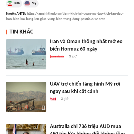
Iran
Mỹ
Nguồn
ANTĐ
:
https://anninhthudo.vn/tiem-kich-hai-quan-my-tap-kich-tau-dau-
iran-bien-lua-bung-len-giua-vung-bien-trung-dong-post649012.antd
TIN KHÁC
Iran và Oman thống nhất mở eo
biển Hormuz 60 ngày
3 giờ
UAV trợ chiến tàng hình Mỹ rơi
ngay sau khi cất cánh
3 giờ
Australia chi 736 triệu AUD mua