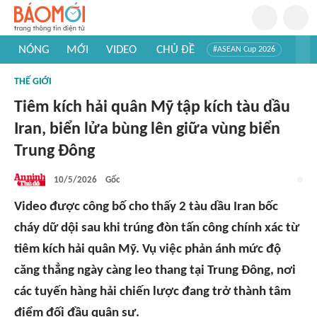
NÓNG
MỚI
VIDEO
CHỦ ĐỀ
#ASEAN Cup 2026
#Trí tuệ nhân tạo
#Mỹ - Iran
#Khám phá Việt Nam
THẾ GIỚI
#Khám phá thế giới
Tiêm kích hải quân Mỹ tập kích tàu dầu
Iran, biển lửa bùng lên giữa vùng biển
Trung Đông
10/5/2026
Gốc
Video được công bố cho thấy 2 tàu dầu Iran bốc
cháy dữ dội sau khi trúng đòn tấn công chính xác từ
tiêm kích hải quân Mỹ. Vụ việc phản ánh mức độ
căng thẳng ngày càng leo thang tại Trung Đông, nơi
các tuyến hàng hải chiến lược đang trở thành tâm
điểm đối đầu quân sự.