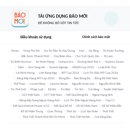
TẢI ỨNG DỤNG BÁO MỚI
ĐỂ KHÔNG BỎ SÓT TIN TỨC
Điều khoản sử dụng
Chính sách bảo mật
Oman
Vùng Thủ Đô
Dự Án Đầu Tư Xây Dựng
Iran
Hạ Tầng
Võ Xuân Trường
Bắc Ninh (thành Phố)
Chợ Biên Hòa
Chủ Tịch Quốc Hội
Tô Lâm
Eo Biển Hormuz
An Ninh Mạng
Campuchia
Đường Vành Đai 5
Sophon Zaram
Năm
Kim Sang-Sik
Doanh Nghiệp
ASEAN Cup 2026
Luật Kiến Trúc
Lê Minh Hưng
Liên Bang Nga
AFF Cup 2026
Lịch Thi Đấu AFF Cup 2026
Bảng Xếp Hạng AFF Cup 2026
Bóng Đá
Báo Bóng Đá
Bóng Đá Việt Nam
Thể Thao
Lionel Messi
Lamine Yamal
Nguyễn Xuân Son
Nguyễn Đình Bắc
Tin Thế Giới
Pháp Luật
Xã Hội
Tin Bão
Tin Tức
Giá Vàng
Tuyển Việt Nam
U23 Việt Nam
U17 Việt Nam
Kết Quả Bóng Đá
Ngoại Hạng Anh
Bảng Xếp Hạng Ngoại Hạng Anh
Lịch Thi Đấu Ngoại Hạng Anh
Cúp C1
Kết Quả Vietlott Power 6/55
Kết Quả Xổ Số
Xổ Số Miền Nam
Xổ Số Miền Bắc
Xổ Số Miền Trung
Giao Thông
Thời Sự
Lịch Vạn Niên
Thời Tiết
Thời Tiết Thành Phố Hồ Chí Minh
Thời Tiết Hà Nội
Giá Xăng Dầu