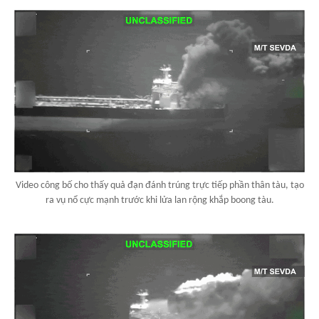
Video công bố cho thấy quả đạn đánh trúng trực tiếp phần thân tàu, tạo
ra vụ nổ cực mạnh trước khi lửa lan rộng khắp boong tàu.