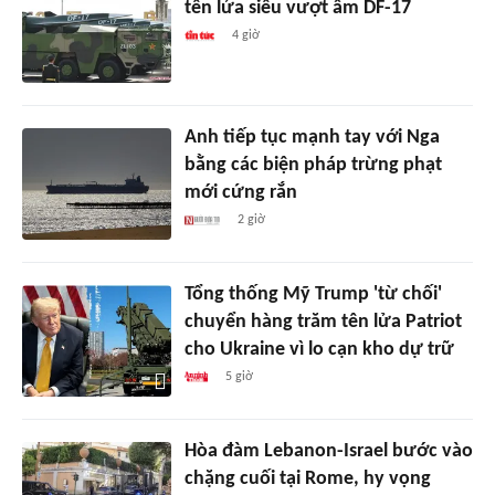
tên lửa siêu vượt âm DF-17
4 giờ
Anh tiếp tục mạnh tay với Nga
bằng các biện pháp trừng phạt
mới cứng rắn
2 giờ
Tổng thống Mỹ Trump 'từ chối'
chuyển hàng trăm tên lửa Patriot
cho Ukraine vì lo cạn kho dự trữ
5 giờ
Hòa đàm Lebanon-Israel bước vào
chặng cuối tại Rome, hy vọng