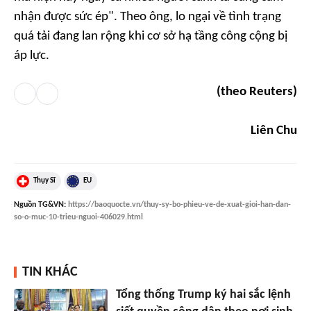
nhận được sức ép". Theo ông, lo ngại về tình trạng
quá tải đang lan rộng khi cơ sở hạ tầng công cộng bị
áp lực.
(theo Reuters)
Liên Chu
Thụy Sĩ
EU
Nguồn
TG&VN
:
https://baoquocte.vn/thuy-sy-bo-phieu-ve-de-xuat-gioi-han-dan-
so-o-muc-10-trieu-nguoi-406029.html
TIN KHÁC
Tổng thống Trump ký hai sắc lệnh