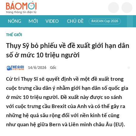
NÓNG
MỚI
VIDEO
CHỦ ĐỀ
#ASEAN Cup 2026
#Trí tuệ nhân tạo
#Mỹ - Iran
#Khám phá Việt Nam
THẾ GIỚI
#Khám phá thế giới
Thụy Sỹ bỏ phiếu về đề xuất giới hạn dân
số ở mức 10 triệu người
14/6/2026
Gốc
Cử tri Thụy Sĩ sẽ quyết định về một đề xuất trong
cuộc trưng cầu dân ý nhằm giới hạn dân số quốc gia
ở mức 10 triệu người. Đề xuất này được so sánh
với cuộc trưng cầu Brexit của Anh và có thể gây ra
những hệ quả sâu rộng đối với nền kinh tế cũng
như quan hệ giữa Bern và Liên minh châu Âu (EU).