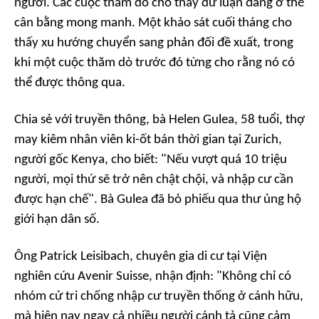
người. Các cuộc thăm dò cho thấy dư luận đang ở thế
cân bằng mong manh. Một khảo sát cuối tháng cho
thấy xu hướng chuyển sang phản đối đề xuất, trong
khi một cuộc thăm dò trước đó từng cho rằng nó có
thể được thông qua.
Chia sẻ với truyền thông, bà Helen Gulea, 58 tuổi, thợ
may kiêm nhân viên ki-ốt bán thời gian tại Zurich,
người gốc Kenya, cho biết: "Nếu vượt quá 10 triệu
người, mọi thứ sẽ trở nên chật chội, và nhập cư cần
được hạn chế". Bà Gulea đã bỏ phiếu qua thư ủng hộ
giới hạn dân số.
Ông Patrick Leisibach, chuyên gia di cư tại Viện
nghiên cứu Avenir Suisse, nhận định: "Không chỉ có
nhóm cử tri chống nhập cư truyền thống ở cánh hữu,
mà hiện nay ngay cả nhiều người cánh tả cũng cảm