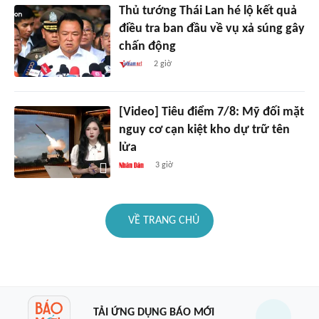
Thủ tướng Thái Lan hé lộ kết quả
điều tra ban đầu về vụ xả súng gây
chấn động
2 giờ
[Video] Tiêu điểm 7/8: Mỹ đối mặt
nguy cơ cạn kiệt kho dự trữ tên
lửa
3 giờ
VỀ TRANG CHỦ
TẢI ỨNG DỤNG BÁO MỚI