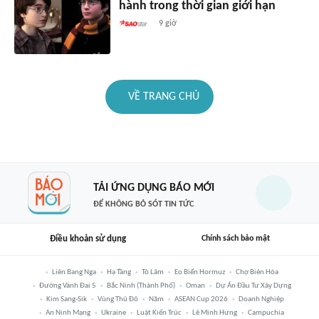
hành trong thời gian giới hạn
9 giờ
VỀ TRANG CHỦ
TẢI ỨNG DỤNG BÁO MỚI
ĐỂ KHÔNG BỎ SÓT TIN TỨC
Điều khoản sử dụng
Chính sách bảo mật
Liên Bang Nga
Hạ Tầng
Tô Lâm
Eo Biển Hormuz
Chợ Biên Hòa
Đường Vành Đai 5
Bắc Ninh (thành Phố)
Oman
Dự Án Đầu Tư Xây Dựng
Kim Sang-Sik
Vùng Thủ Đô
Năm
ASEAN Cup 2026
Doanh Nghiệp
An Ninh Mạng
Ukraine
Luật Kiến Trúc
Lê Minh Hưng
Campuchia