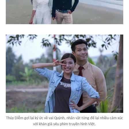
Thúy Diễm gợi lại ký ức về vai Quỳnh, nhân vật từng để lại nhiều cảm xúc
với khán giả yêu phim truyền hình Việt.