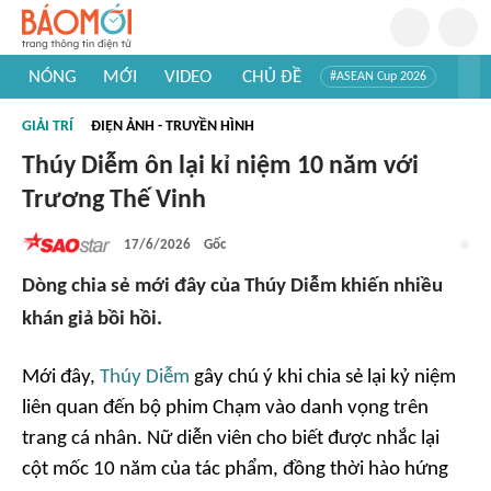
NÓNG
MỚI
VIDEO
CHỦ ĐỀ
#ASEAN Cup 2026
#Trí tuệ nhân tạo
#Mỹ - Iran
#Khám phá Việt Nam
GIẢI TRÍ
ĐIỆN ẢNH - TRUYỀN HÌNH
#Khám phá thế giới
Thúy Diễm ôn lại kỉ niệm 10 năm với
Trương Thế Vinh
17/6/2026
Gốc
Dòng chia sẻ mới đây của Thúy Diễm khiến nhiều
khán giả bồi hồi.
Mới đây,
Thúy Diễm
gây chú ý khi chia sẻ lại kỷ niệm
liên quan đến bộ phim
Chạm vào danh vọng
trên
trang cá nhân. Nữ diễn viên cho biết được nhắc lại
cột mốc 10 năm của tác phẩm, đồng thời hào hứng