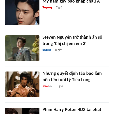
Mỹ nam gây bão khắp châu Á
7 giờ
Steven Nguyễn trở thành ẩn số
trong 'Chị chị em em 3'
8 giờ
Những quyết định táo bạo làm
nên tên tuổi Lý Tiểu Long
8 giờ
Phim Harry Potter 4DX tái phát