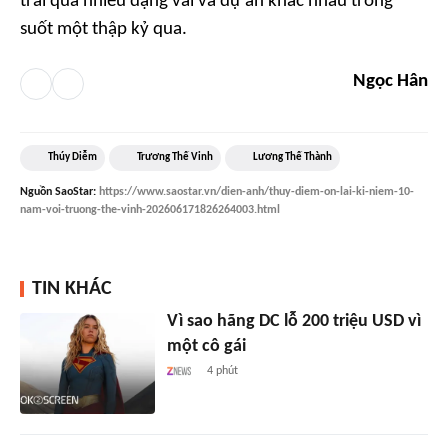
trải qua nhiều dạng vai và dự án khác nhau trong
suốt một thập kỷ qua.
Ngọc Hân
Thúy Diễm
Trương Thế Vinh
Lương Thế Thành
Nguồn
SaoStar
:
https://www.saostar.vn/dien-anh/thuy-diem-on-lai-ki-niem-10-
nam-voi-truong-the-vinh-202606171826264003.html
TIN KHÁC
Vì sao hãng DC lỗ 200 triệu USD vì
một cô gái
4 phút