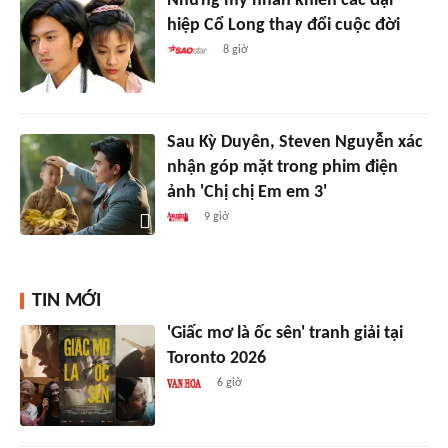
Những mỹ nhân khiến các đại
hiệp Cổ Long thay đổi cuộc đời
8 giờ
Sau Kỳ Duyên, Steven Nguyễn xác
nhận góp mặt trong phim điện
ảnh 'Chị chị Em em 3'
9 giờ
TIN MỚI
'Giấc mơ là ốc sên' tranh giải tại
Toronto 2026
6 giờ