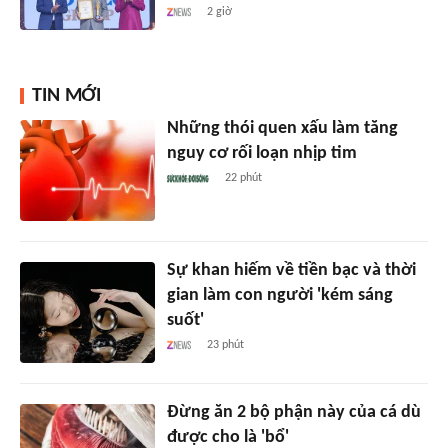
2 giờ
TIN MỚI
Những thói quen xấu làm tăng
nguy cơ rối loạn nhịp tim
22 phút
Sự khan hiếm về tiền bạc và thời
gian làm con người 'kém sáng
suốt'
23 phút
Đừng ăn 2 bộ phận này của cá dù
được cho là 'bổ'