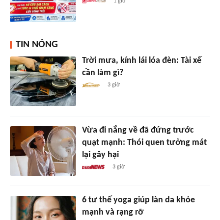
1 giờ
TIN NÓNG
Trời mưa, kính lái lóa đèn: Tài xế
cần làm gì?
3 giờ
Vừa đi nắng về đã đứng trước
quạt mạnh: Thói quen tưởng mát
lại gây hại
3 giờ
6 tư thế yoga giúp làn da khỏe
mạnh và rạng rỡ