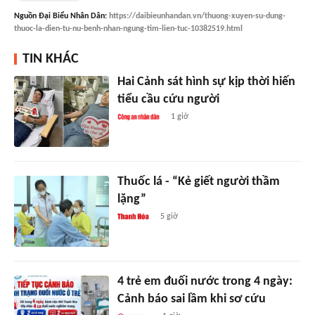
Nguồn
Đại Biểu Nhân Dân
:
https://daibieunhandan.vn/thuong-xuyen-su-dung-
thuoc-la-dien-tu-nu-benh-nhan-ngung-tim-lien-tuc-10382519.html
TIN KHÁC
Hai Cảnh sát hình sự kịp thời hiến
tiểu cầu cứu người
1 giờ
Thuốc lá - “Kẻ giết người thầm
lặng”
5 giờ
4 trẻ em đuối nước trong 4 ngày:
Cảnh báo sai lầm khi sơ cứu