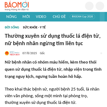
NÓNG
MỚI
VIDEO
CHỦ ĐỀ
#ASEAN Cup 2026
#Trí tuệ nhân tạo
#Mỹ - Iran
#Khám phá Việt Nam
ĐỜI SỐNG
SỨC KHỎE - Y TẾ
#Khám phá thế giới
Thường xuyên sử dụng thuốc lá điện tử,
nữ bệnh nhân ngừng tim liên tục
07/8/2025
Gốc
Nữ bệnh nhân có nhóm máu hiếm, kèm theo thói
quen sử dụng thuốc lá điện tử, nhập viện trong tình
trạng nguy kịch, ngưng tuần hoàn hô hấp.
Theo khai thác bệnh sử, người bệnh 25 tuổi, là nhân
viên văn phòng, sống một mình tại phòng trọ,
thường xuyên sử dụng thuốc lá điện tử.