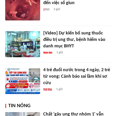
đến việc sổ giun
3 giờ
[Video] Dự kiến bổ sung thuốc
điều trị ung thư, bệnh hiếm vào
danh mục BHYT
1 giờ
4 trẻ đuối nước trong 4 ngày, 2 trẻ
tử vong: Cảnh báo sai lầm khi sơ
cứu
1 giờ
TIN NÓNG
Chất 'gây ung thư nhóm 1' vẫn