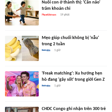
Nuôi con ở thành thị: 'Cân não'
trăm khoản chi
19 phút
Mẹo giúp chuối không bị 'nẫu'
trong 2 tuần
1 giờ
'Freak matching': Xu hướng hẹn
hò đang 'gây sốt' trong giới Gen Z
1 giờ
CHDC Congo ghi nhận trên 300 trẻ