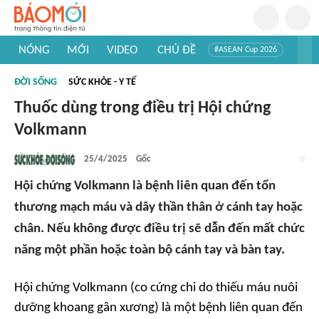
NÓNG
MỚI
VIDEO
CHỦ ĐỀ
#ASEAN Cup 2026
#Trí tuệ nhân tạo
#Mỹ - Iran
#Khám phá Việt Nam
ĐỜI SỐNG
SỨC KHỎE - Y TẾ
#Khám phá thế giới
Thuốc dùng trong điều trị Hội chứng
Volkmann
25/4/2025
Gốc
Hội chứng Volkmann là bệnh liên quan đến tổn
thương mạch máu và dây thần thân ở cánh tay hoặc
chân. Nếu không được điều trị sẽ dẫn đến mất chức
năng một phần hoặc toàn bộ cánh tay và bàn tay.
Hội chứng Volkmann (co cứng chi do thiếu máu nuôi
dưỡng khoang gân xương) là một bệnh liên quan đến