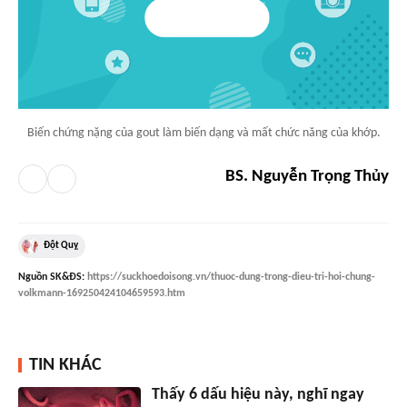
Biến chứng nặng của gout làm biến dạng và mất chức năng của khớp.
BS. Nguyễn Trọng Thủy
Đột Quỵ
Nguồn
SK&ĐS
:
https://suckhoedoisong.vn/thuoc-dung-trong-dieu-tri-hoi-chung-
volkmann-169250424104659593.htm
TIN KHÁC
Thấy 6 dấu hiệu này, nghĩ ngay