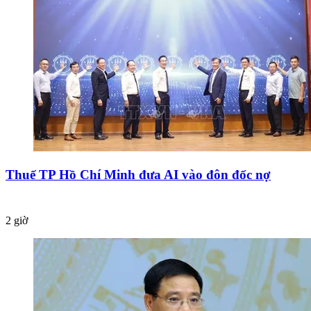
Thuế TP Hồ Chí Minh đưa AI vào đôn đốc nợ
2 giờ