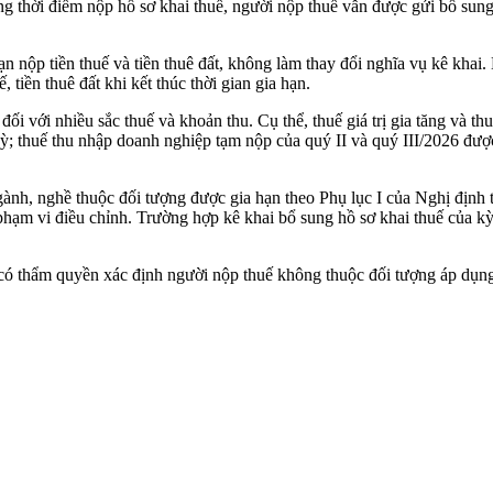
ng thời điểm nộp hồ sơ khai thuế, người nộp thuế vẫn được gửi bổ sun
 nộp tiền thuế và tiền thuê đất, không làm thay đổi nghĩa vụ kê khai.
, tiền thuê đất khi kết thúc thời gian gia hạn.
i với nhiều sắc thuế và khoản thu. Cụ thể, thuế giá trị gia tăng và t
ỳ; thuế thu nhập doanh nghiệp tạm nộp của quý II và quý III/2026 được 
nh, nghề thuộc đối tượng được gia hạn theo Phụ lục I của Nghị định thì
phạm vi điều chỉnh. Trường hợp kê khai bổ sung hồ sơ khai thuế của kỳ 
ó thẩm quyền xác định người nộp thuế không thuộc đối tượng áp dụng thì