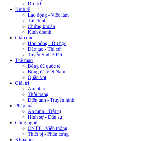
Du lịch
Kinh tế
Lao động - Việc làm
Tài chính
Chứng khoán
Kinh doanh
Giáo dục
Học bổng - Du học
Đào tạo - Thi cử
Tuyển Sinh 2026
Thể thao
Bóng đá quốc tế
Bóng đá Việt Nam
Quần vợt
Giải trí
Âm nhạc
Thời trang
Điện ảnh - Truyền hình
Pháp luật
An ninh - Trật tự
Hình sự - Dân sự
Công nghệ
CNTT - Viễn thông
Thiết bị - Phần cứng
Khoa học