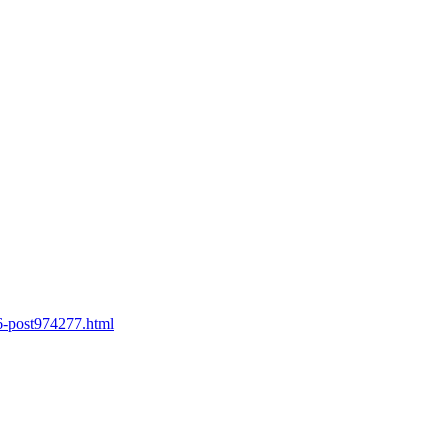
26-post974277.html