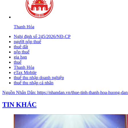
Thanh Hóa
Nghị định số 245/2026/NĐ-CP
người nộp thuế
thuê đất
nộp thuế
gia hạn
thuế
Thanh Hóa
eTax Mobile
thuế thu nhập doanh nghiệp
thuế thu nhập cá nhân
Nguồn
Nhân Dân
:
https://nhandan.vn/thue-tinh-thanh-hoa-huong-da
TIN KHÁC