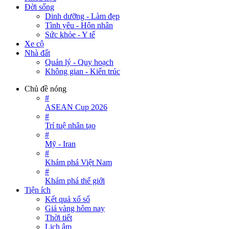
Đời sống
Dinh dưỡng - Làm đẹp
Tình yêu - Hôn nhân
Sức khỏe - Y tế
Xe cộ
Nhà đất
Quản lý - Quy hoạch
Không gian - Kiến trúc
Chủ đề nóng
#
ASEAN Cup 2026
#
Trí tuệ nhân tạo
#
Mỹ - Iran
#
Khám phá Việt Nam
#
Khám phá thế giới
Tiện ích
Kết quả xổ số
Giá vàng hôm nay
Thời tiết
Lịch âm