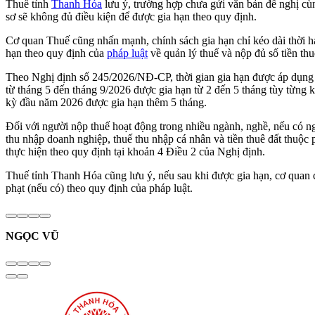
Thuế tỉnh
Thanh Hóa
lưu ý, trường hợp chưa gửi văn bản đề nghị cù
sơ sẽ không đủ điều kiện để được gia hạn theo quy định.
Cơ quan Thuế cũng nhấn mạnh, chính sách gia hạn chỉ kéo dài thời hạn
hạn theo quy định của
pháp luật
về quản lý thuế và nộp đủ số tiền thuế
Theo Nghị định số 245/2026/NĐ-CP, thời gian gia hạn được áp dụng đố
từ tháng 5 đến tháng 9/2026 được gia hạn từ 2 đến 5 tháng tùy từng k
kỳ đầu năm 2026 được gia hạn thêm 5 tháng.
Đối với người nộp thuế hoạt động trong nhiều ngành, nghề, nếu có ngà
thu nhập doanh nghiệp, thuế thu nhập cá nhân và tiền thuê đất thuộc 
thực hiện theo quy định tại khoản 4 Điều 2 của Nghị định.
Thuế tỉnh Thanh Hóa cũng lưu ý, nếu sau khi được gia hạn, cơ quan c
phạt (nếu có) theo quy định của pháp luật.
NGỌC VŨ