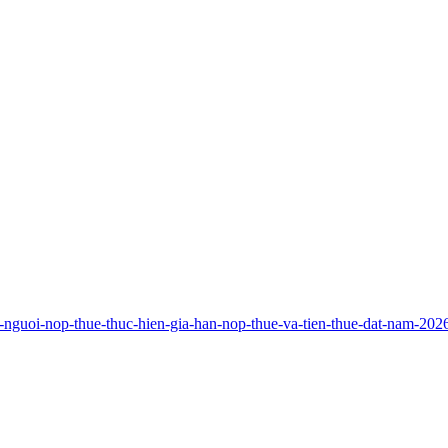
n-nguoi-nop-thue-thuc-hien-gia-han-nop-thue-va-tien-thue-dat-nam-20