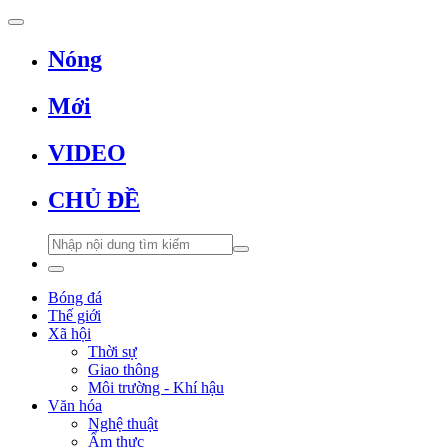
Nóng
Mới
VIDEO
CHỦ ĐỀ
Bóng đá
Thế giới
Xã hội
Thời sự
Giao thông
Môi trường - Khí hậu
Văn hóa
Nghệ thuật
Ẩm thực