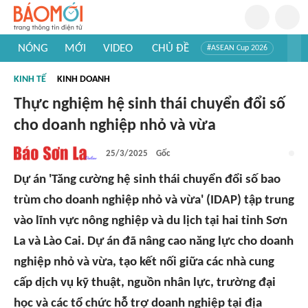
NÓNG
MỚI
VIDEO
CHỦ ĐỀ
#ASEAN Cup 2026
#Trí tuệ nhân tạo
#Mỹ - Iran
#Khám phá Việt Nam
KINH TẾ
KINH DOANH
#Khám phá thế giới
Thực nghiệm hệ sinh thái chuyển đổi số
cho doanh nghiệp nhỏ và vừa
25/3/2025
Gốc
Dự án 'Tăng cường hệ sinh thái chuyển đổi số bao
trùm cho doanh nghiệp nhỏ và vừa' (IDAP) tập trung
vào lĩnh vực nông nghiệp và du lịch tại hai tỉnh Sơn
La và Lào Cai. Dự án đã nâng cao năng lực cho doanh
nghiệp nhỏ và vừa, tạo kết nối giữa các nhà cung
cấp dịch vụ kỹ thuật, nguồn nhân lực, trường đại
học và các tổ chức hỗ trợ doanh nghiệp tại địa