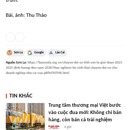
trùm.
Bài, ảnh: Thu Thảo
Sơn La
Google
Lào Cai
Nguồn
Sơn La
:
https://baosonla.org.vn/chuyen-doi-so-tinh-son-la-giai-doan-2021-
2025-dinh-huong-den-nam-2030/thuc-nghiem-he-sinh-thai-chuyen-doi-so-cho-
doanh-nghiep-nho-va-vua-pBfM7NTHR.html
TIN KHÁC
Trung tâm thương mại Việt bước
vào cuộc đua mới: Không chỉ bán
hàng, còn bán cả trải nghiệm
4 giờ