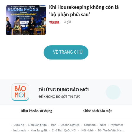
Khi Housekeeping không còn là
'bộ phận phía sau'
3 giờ
VỀ TRANG CHỦ
TẢI ỨNG DỤNG BÁO MỚI
ĐỂ KHÔNG BỎ SÓT TIN TỨC
Điều khoản sử dụng
Chính sách bảo mật
Ukraine
Liên Bang Nga
Iran
Doanh Nghiệp
Malaysia
Năm
Myanmar
Indonesia
Kim Sang-Sik
Chủ Tịch Quốc Hội
Mũi Nghê
Đội Tuyển Việt Nam