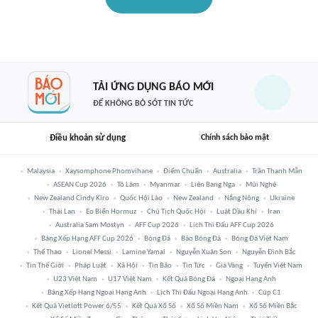
TẢI ỨNG DỤNG BÁO MỚI
ĐỂ KHÔNG BỎ SÓT TIN TỨC
Điều khoản sử dụng
Chính sách bảo mật
Malaysia
Xaysomphone Phomvihane
Điểm Chuẩn
Australia
Trần Thanh Mẫn
ASEAN Cup 2026
Tô Lâm
Myanmar
Liên Bang Nga
Mũi Nghê
New Zealand Cindy Kiro
Quốc Hội Lào
New Zealand
Nắng Nóng
Ukraine
Thái Lan
Eo Biển Hormuz
Chủ Tịch Quốc Hội
Luật Dầu Khí
Iran
Australia Sam Mostyn
AFF Cup 2026
Lịch Thi Đấu AFF Cup 2026
Bảng Xếp Hạng AFF Cup 2026
Bóng Đá
Báo Bóng Đá
Bóng Đá Việt Nam
Thể Thao
Lionel Messi
Lamine Yamal
Nguyễn Xuân Son
Nguyễn Đình Bắc
Tin Thế Giới
Pháp Luật
Xã Hội
Tin Bão
Tin Tức
Giá Vàng
Tuyển Việt Nam
U23 Việt Nam
U17 Việt Nam
Kết Quả Bóng Đá
Ngoại Hạng Anh
Bảng Xếp Hạng Ngoại Hạng Anh
Lịch Thi Đấu Ngoại Hạng Anh
Cúp C1
Kết Quả Vietlott Power 6/55
Kết Quả Xổ Số
Xổ Số Miền Nam
Xổ Số Miền Bắc