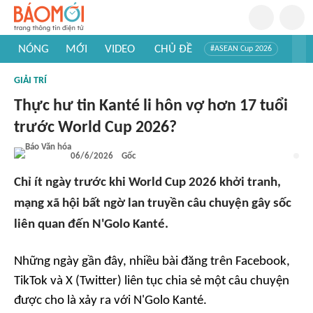
NÓNG
MỚI
VIDEO
CHỦ ĐỀ
#ASEAN Cup 2026
#Trí tuệ nhân tạo
#Mỹ - Iran
#Khám phá Việt Nam
GIẢI TRÍ
#Khám phá thế giới
Thực hư tin Kanté li hôn vợ hơn 17 tuổi
trước World Cup 2026?
06/6/2026
Gốc
Chỉ ít ngày trước khi World Cup 2026 khởi tranh,
mạng xã hội bất ngờ lan truyền câu chuyện gây sốc
liên quan đến N'Golo Kanté.
Những ngày gần đây, nhiều bài đăng trên Facebook,
TikTok và X (Twitter) liên tục chia sẻ một câu chuyện
được cho là xảy ra với N'Golo Kanté.