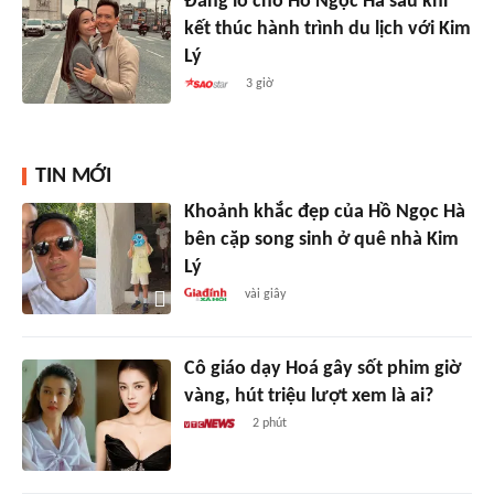
Đáng lo cho Hồ Ngọc Hà sau khi
kết thúc hành trình du lịch với Kim
Lý
3 giờ
TIN MỚI
Khoảnh khắc đẹp của Hồ Ngọc Hà
bên cặp song sinh ở quê nhà Kim
Lý
vài giây
Cô giáo dạy Hoá gây sốt phim giờ
vàng, hút triệu lượt xem là ai?
2 phút