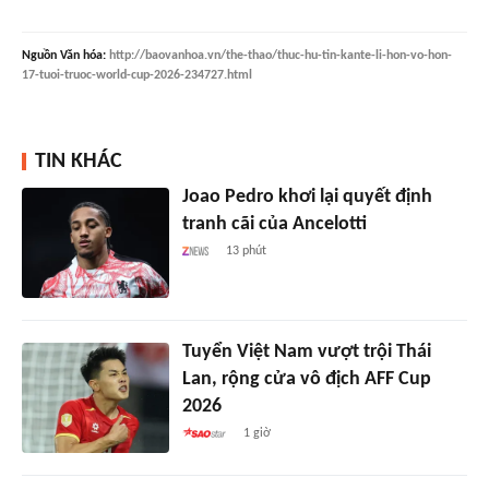
Nguồn
Văn hóa
:
http://baovanhoa.vn/the-thao/thuc-hu-tin-kante-li-hon-vo-hon-
17-tuoi-truoc-world-cup-2026-234727.html
TIN KHÁC
Joao Pedro khơi lại quyết định
tranh cãi của Ancelotti
13 phút
Tuyển Việt Nam vượt trội Thái
Lan, rộng cửa vô địch AFF Cup
2026
1 giờ