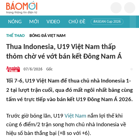
NÓNG
MỚI
VIDEO
CHỦ ĐỀ
#ASEAN Cup 2026
#Trí tuệ nhân tạo
#Mỹ - Iran
#Khám phá Việt Nam
THỂ THAO
BÓNG ĐÁ VIỆT NAM
#Khám phá thế giới
Thua Indonesia, U19 Việt Nam thấp
thỏm chờ vé vớt bán kết Đông Nam Á
07/6/2026
Gốc
Tối 7-6, U19 Việt Nam để thua chủ nhà Indonesia 1-
2 tại lượt trận cuối, qua đó mất ngôi nhất bảng cùng
tấm vé trực tiếp vào bán kết U19 Đông Nam Á 2026.
Trước giờ bóng lăn, U19
Việt Nam
nắm lợi thế khi
cùng 6 điểm/2 trận song hơn chủ nhà Indonesia về
hiệu số bàn thắng bại (+8 so với +6).