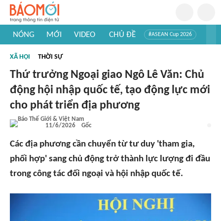
NÓNG
MỚI
VIDEO
CHỦ ĐỀ
#ASEAN Cup 2026
#Trí tuệ nhân tạo
#Mỹ - Iran
#Khám phá Việt Nam
XÃ HỘI
THỜI SỰ
#Khám phá thế giới
Thứ trưởng Ngoại giao Ngô Lê Văn: Chủ
động hội nhập quốc tế, tạo động lực mới
cho phát triển địa phương
11/6/2026
Gốc
Các địa phương cần chuyển từ tư duy 'tham gia,
phối hợp' sang chủ động trở thành lực lượng đi đầu
trong công tác đối ngoại và hội nhập quốc tế.