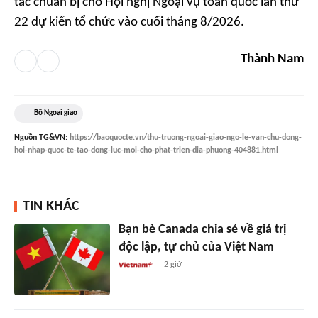
tác chuẩn bị cho Hội nghị Ngoại vụ toàn quốc lần thứ
22 dự kiến tổ chức vào cuối tháng 8/2026.
Thành Nam
Bộ Ngoại giao
Nguồn
TG&VN
:
https://baoquocte.vn/thu-truong-ngoai-giao-ngo-le-van-chu-dong-
hoi-nhap-quoc-te-tao-dong-luc-moi-cho-phat-trien-dia-phuong-404881.html
TIN KHÁC
Bạn bè Canada chia sẻ về giá trị
độc lập, tự chủ của Việt Nam
2 giờ