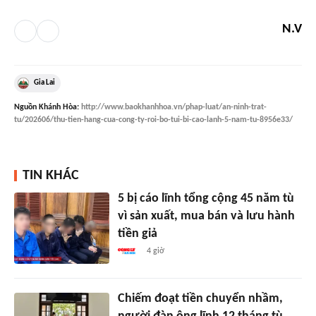
N.V
Gia Lai
Nguồn
Khánh Hòa
:
http://www.baokhanhhoa.vn/phap-luat/an-ninh-trat-
tu/202606/thu-tien-hang-cua-cong-ty-roi-bo-tui-bi-cao-lanh-5-nam-tu-8956e33/
TIN KHÁC
5 bị cáo lĩnh tổng cộng 45 năm tù
vì sản xuất, mua bán và lưu hành
tiền giả
4 giờ
Chiếm đoạt tiền chuyển nhầm,