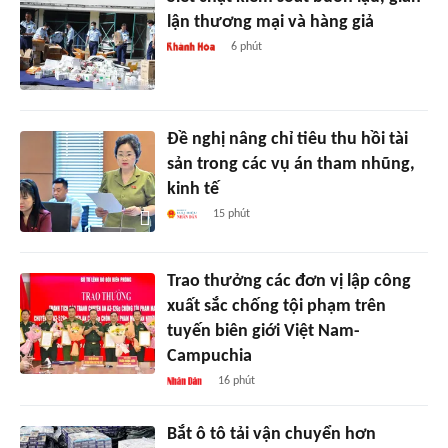
lận thương mại và hàng giả
6 phút
Đề nghị nâng chỉ tiêu thu hồi tài
sản trong các vụ án tham nhũng,
kinh tế
15 phút
Trao thưởng các đơn vị lập công
xuất sắc chống tội phạm trên
tuyến biên giới Việt Nam-
Campuchia
16 phút
Bắt ô tô tải vận chuyển hơn