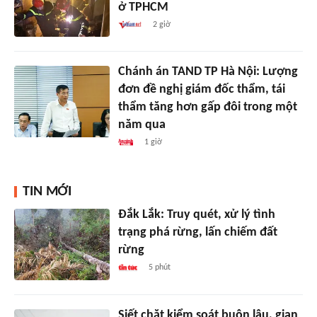
ở TPHCM
2 giờ
Chánh án TAND TP Hà Nội: Lượng
đơn đề nghị giám đốc thẩm, tái
thẩm tăng hơn gấp đôi trong một
năm qua
1 giờ
TIN MỚI
Đắk Lắk: Truy quét, xử lý tình
trạng phá rừng, lấn chiếm đất
rừng
5 phút
Siết chặt kiểm soát buôn lậu, gian