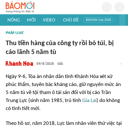
NÓNG
MỚI
VIDEO
CHỦ ĐỀ
#ASEAN Cup 2026
#Trí tuệ nhân tạo
#Mỹ - Iran
#Khám phá Việt Nam
PHÁP LUẬT
#Khám phá thế giới
Thu tiền hàng của công ty rồi bỏ túi, bị
cáo lãnh 5 năm tù
09/6/2026
Gốc
Ngày 9-6, Tòa án nhân dân tỉnh Khánh Hòa xét xử
phúc thẩm, tuyên bác kháng cáo, giữ nguyên mức án
5 năm tù về tội tham ô tài sản đối với bị cáo Trần
Trung Lực (sinh năm 1985, trú tỉnh
Gia Lai
) do không
có tình tiết mới.
Theo hồ sơ, năm 2018, Lực làm nhân viên thử việc tại