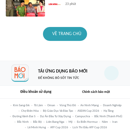
23 phút
VỀ TRANG CHỦ
TẢI ỨNG DỤNG BÁO MỚI
ĐỂ KHÔNG BỎ SÓT TIN TỨC
Điều khoản sử dụng
Chính sách bảo mật
Kim Sang-Sik
Tô Lâm
Oman
Vùng Thủ Đô
An Ninh Mạng
Doanh Nghiệp
Chợ Biên Hòa
Bộ Giáo Dục Và Đào Tạo
ASEAN Cup 2026
Hạ Tầng
Đường Vành Đai 5
Dự Án Đầu Tư Xây Dựng
Campuchia
Bắc Ninh (thành Phố)
Bắc Ninh
Bắc Bộ
Liên Bang Nga
Mỹ
Eo Biển Hormuz
Năm
Iran
Lê Minh Hưng
AFF Cup 2026
Lịch Thi Đấu AFF Cup 2026