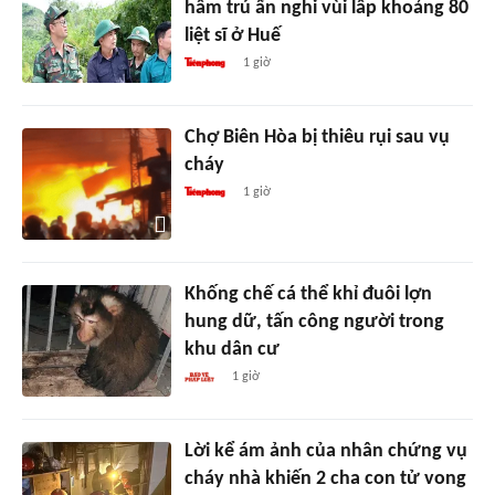
hầm trú ẩn nghi vùi lấp khoảng 80
liệt sĩ ở Huế
1 giờ
Chợ Biên Hòa bị thiêu rụi sau vụ
cháy
1 giờ
Khống chế cá thể khỉ đuôi lợn
hung dữ, tấn công người trong
khu dân cư
1 giờ
Lời kể ám ảnh của nhân chứng vụ
cháy nhà khiến 2 cha con tử vong