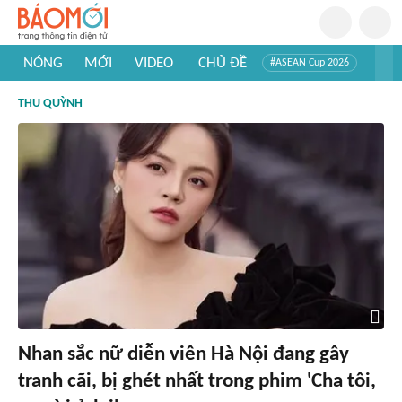
NÓNG
MỚI
VIDEO
CHỦ ĐỀ
#ASEAN Cup 2026
#Trí tuệ nhân tạo
#Mỹ - Iran
#Khám phá Việt Nam
THU QUỲNH
#Khám phá thế giới
Nhan sắc nữ diễn viên Hà Nội đang gây
tranh cãi, bị ghét nhất trong phim 'Cha tôi,