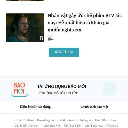
Nhân vật gây ức chế phim VTV lúc
này: Hễ xuất hiện là khán giả
muốn nghỉ xem
XEM THÊM
TẢI ỨNG DỤNG BÁO MỚI
ĐỂ KHÔNG BỎ SÓT TIN TỨC
Điều khoản sử dụng
Chính sách bảo mật
Triệu Thị Tâm
Doanh Nghiệp
Philippines
Mũi Nghê
Đình Bắc
Iran
Đội Tuyển Việt Nam
Luật Dầu Khí
Kim Sang-Sik
Liên Bang Nga
Malaysia