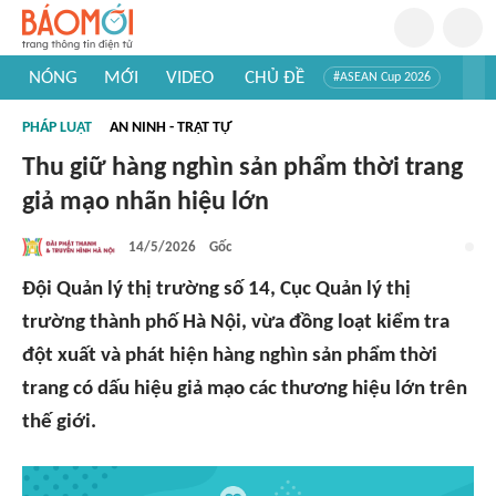
NÓNG
MỚI
VIDEO
CHỦ ĐỀ
#ASEAN Cup 2026
#Trí tuệ nhân tạo
#Mỹ - Iran
#Khám phá Việt Nam
PHÁP LUẬT
AN NINH - TRẬT TỰ
#Khám phá thế giới
Thu giữ hàng nghìn sản phẩm thời trang
giả mạo nhãn hiệu lớn
14/5/2026
Gốc
Đội Quản lý thị trường số 14, Cục Quản lý thị
trường thành phố Hà Nội, vừa đồng loạt kiểm tra
đột xuất và phát hiện hàng nghìn sản phẩm thời
trang có dấu hiệu giả mạo các thương hiệu lớn trên
thế giới.