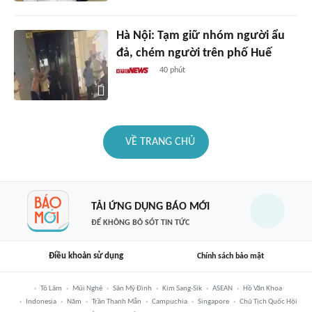
Hà Nội: Tạm giữ nhóm người ẩu
đả, chém người trên phố Huế
40 phút
VỀ TRANG CHỦ
TẢI ỨNG DỤNG BÁO MỚI
ĐỂ KHÔNG BỎ SÓT TIN TỨC
Điều khoản sử dụng
Chính sách bảo mật
Tô Lâm
Mũi Nghê
Sân Mỹ Đình
Kim Sang-Sik
ASEAN
Hồ Văn Khoa
Indonesia
Năm
Trần Thanh Mẫn
Campuchia
Singapore
Chủ Tịch Quốc Hội