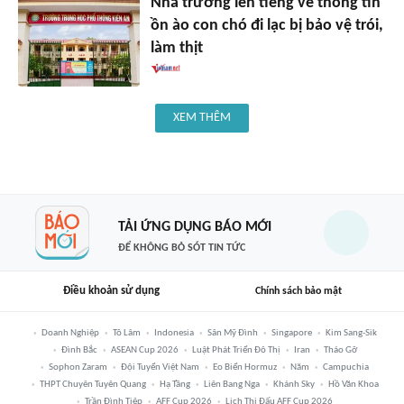
Nhà trường lên tiếng về thông tin
ồn ào con chó đi lạc bị bảo vệ trói,
làm thịt
XEM THÊM
TẢI ỨNG DỤNG BÁO MỚI
ĐỂ KHÔNG BỎ SÓT TIN TỨC
Điều khoản sử dụng
Chính sách bảo mật
Doanh Nghiệp
Tô Lâm
Indonesia
Sân Mỹ Đình
Singapore
Kim Sang-Sik
Đình Bắc
ASEAN Cup 2026
Luật Phát Triển Đô Thị
Iran
Tháo Gỡ
Sophon Zaram
Đội Tuyển Việt Nam
Eo Biển Hormuz
Năm
Campuchia
THPT Chuyên Tuyên Quang
Hạ Tầng
Liên Bang Nga
Khánh Sky
Hồ Văn Khoa
Trần Đình Tiệp
AFF Cup 2026
Lịch Thi Đấu AFF Cup 2026