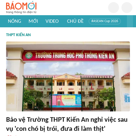
NÓNG
MỚI
VIDEO
CHỦ ĐỀ
#ASEAN Cup 2026
#Trí tuệ nhân tạo
#Mỹ - Iran
#Khám phá Việt Nam
THPT KIẾN AN
#Khám phá thế giới
Bảo vệ Trường THPT Kiến An nghỉ việc sau
vụ 'con chó bị trói, đưa đi làm thịt'