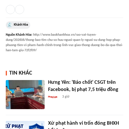
Khánh Hòa
Nguồn
Khánh Hòa
:
http://www.baokhanhhoa.vn/rao-vat-tuyen-
dung/202606/thong-bao-tim-chu-so-huu-nguoi-quan-ly-nguoi-su-dung-hop-phap-
phuong-tien-vi-pham-hanh-chinh-trong-linh-vuc-giao-thong-duong-bo-da-qua-thoi-
han-tam-giu-72f2f09/
TIN KHÁC
Hưng Yên: 'Báo chốt' CSGT trên
Facebook, bị phạt 7,5 triệu đồng
3 giờ
Xử phạt hành vi trốn đóng BHXH