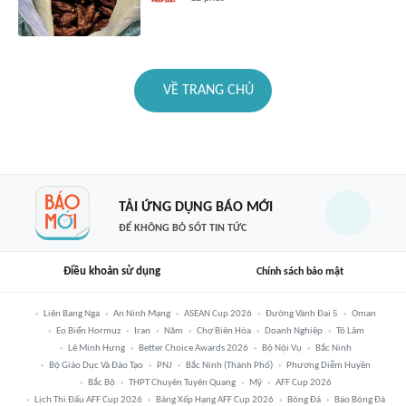
VỀ TRANG CHỦ
TẢI ỨNG DỤNG BÁO MỚI
ĐỂ KHÔNG BỎ SÓT TIN TỨC
Điều khoản sử dụng
Chính sách bảo mật
Liên Bang Nga
An Ninh Mạng
ASEAN Cup 2026
Đường Vành Đai 5
Oman
Eo Biển Hormuz
Iran
Năm
Chợ Biên Hòa
Doanh Nghiệp
Tô Lâm
Lê Minh Hưng
Better Choice Awards 2026
Bộ Nội Vụ
Bắc Ninh
Bộ Giáo Dục Và Đào Tạo
PNJ
Bắc Ninh (thành Phố)
Phương Diễm Huyền
Bắc Bộ
THPT Chuyên Tuyên Quang
Mỹ
AFF Cup 2026
Lịch Thi Đấu AFF Cup 2026
Bảng Xếp Hạng AFF Cup 2026
Bóng Đá
Báo Bóng Đá