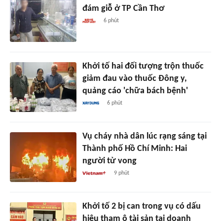
đám giỗ ở TP Cần Thơ
6 phút
Khởi tố hai đối tượng trộn thuốc
giảm đau vào thuốc Đông y,
quảng cáo 'chữa bách bệnh'
6 phút
Vụ cháy nhà dân lúc rạng sáng tại
Thành phố Hồ Chí Minh: Hai
người tử vong
9 phút
Khởi tố 2 bị can trong vụ có dấu
hiệu tham ô tài sản tại doanh