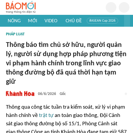
NÓNG
MỚI
VIDEO
CHỦ ĐỀ
#ASEAN Cup 2026
#Trí tuệ nhân tạo
#Mỹ - Iran
#Khám phá Việt Nam
PHÁP LUẬT
#Khám phá thế giới
Thông báo tìm chủ sở hữu, người quản
lý, người sử dụng hợp pháp phương tiện
vi phạm hành chính trong lĩnh vực giao
thông đường bộ đã quá thời hạn tạm
giữ
06/6/2026
Gốc
Thông qua công tác tuần tra kiểm soát, xử lý vi phạm
hành chính về
trật tự
an toàn giao thông, Đội Cảnh
sát giao thông đường bộ số 15/1, Phòng Cảnh sát
giao thông Công an tỉnh Khánh Hòa đang tạm giữ 587