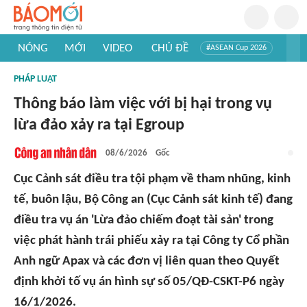
NÓNG
MỚI
VIDEO
CHỦ ĐỀ
#ASEAN Cup 2026
#Trí tuệ nhân tạo
#Mỹ - Iran
#Khám phá Việt Nam
PHÁP LUẬT
#Khám phá thế giới
Thông báo làm việc với bị hại trong vụ
lừa đảo xảy ra tại Egroup
08/6/2026
Gốc
Cục Cảnh sát điều tra tội phạm về tham nhũng, kinh
tế, buôn lậu, Bộ Công an (Cục Cảnh sát kinh tế) đang
điều tra vụ án 'Lừa đảo chiếm đoạt tài sản' trong
việc phát hành trái phiếu xảy ra tại Công ty Cổ phần
Anh ngữ Apax và các đơn vị liên quan theo Quyết
định khởi tố vụ án hình sự số 05/QĐ-CSKT-P6 ngày
16/1/2026.