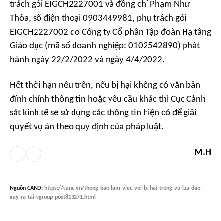
trách gói EIGCH2227001 và đồng chí Phạm Như
Thỏa, số điện thoại 0903449981, phụ trách gói
EIGCH2227002 do Công ty Cổ phần Tập đoàn Hạ tầng
Giáo dục (mã số doanh nghiệp: 0102542890) phát
hành ngày 22/2/2022 và ngày 4/4/2022.
Hết thời hạn nêu trên, nếu bị hại không có văn bản
đính chính thông tin hoặc yêu cầu khác thì Cục Cảnh
sát kinh tế sẽ sử dụng các thông tin hiện có để giải
quyết vụ án theo quy định của pháp luật.
M.H
Nguồn
CAND
:
https://cand.vn/thong-bao-lam-viec-voi-bi-hai-trong-vu-lua-dao-
xay-ra-tai-egroup-post813271.html