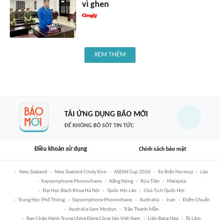
vì ghen
XEM THÊM
TẢI ỨNG DỤNG BÁO MỚI
ĐỂ KHÔNG BỎ SÓT TIN TỨC
Điều khoản sử dụng
Chính sách bảo mật
New Zealand
New Zealand Cindy Kiro
ASEAN Cup 2026
Eo Biển Hormuz
Lào
Xaysomphone Phomvihane
Nắng Nóng
Rửa Tiền
Malaysia
Đại Học Bách Khoa Hà Nội
Quốc Hội Lào
Chủ Tịch Quốc Hội
Trung Học Phổ Thông
Saysomphone Phomvihane
Australia
Iran
Điểm Chuẩn
Australia Sam Mostyn
Trần Thanh Mẫn
Ban Chấp Hành Trung Ương Đảng Cộng Sản Việt Nam
Liên Bang Nga
Tô Lâm