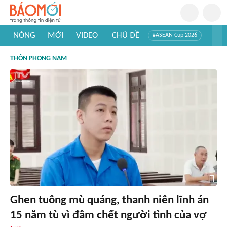
NÓNG
MỚI
VIDEO
CHỦ ĐỀ
#ASEAN Cup 2026
#Trí tuệ nhân tạo
#Mỹ - Iran
#Khám phá Việt Nam
THÔN PHONG NAM
#Khám phá thế giới
Ghen tuông mù quáng, thanh niên lĩnh án
15 năm tù vì đâm chết người tình của vợ