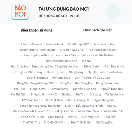
TẢI ỨNG DỤNG BÁO MỚI
ĐỂ KHÔNG BỎ SÓT TIN TỨC
Điều khoản sử dụng
Chính sách bảo mật
Lào
Malaysia
New Zealand
ASEAN Cup 2026
Australia
Iran
Saysomphone Phomvihane
Chủ Tịch Quốc Hội
Australia Sam Mostyn
Xaysomphone Phomvihane
Rửa Tiền
Đại Học Quốc Gia Hà Nội
New Zealand Cindy Kiro
Tô Lâm
Ban Chấp Hành Trung Ương Đảng Cộng Sản Việt Nam
Điểm Chuẩn
Trần Thanh Mẫn
Trung Học Phổ Thông
Quốc Hội Lào
Nắng Nóng
Đại Học Bách Khoa Hà Nội
Eo Biển Hormuz
AFF Cup 2026
Lịch Thi Đấu AFF Cup 2026
Bảng Xếp Hạng AFF Cup 2026
Bóng Đá
Báo Bóng Đá
Bóng Đá Việt Nam
Thể Thao
Lionel Messi
Lamine Yamal
Nguyễn Xuân Son
Nguyễn Đình Bắc
Tin Thế Giới
Pháp Luật
Xã Hội
Tin Bão
Tin Tức
Giá Vàng
Tuyển Việt Nam
U23 Việt Nam
U17 Việt Nam
Kết Quả Bóng Đá
Ngoại Hạng Anh
Bảng Xếp Hạng Ngoại Hạng Anh
Lịch Thi Đấu Ngoại Hạng Anh
Cúp C1
Kết Quả Vietlott Power 6/55
Kết Quả Xổ Số
Xổ Số Miền Nam
Xổ Số Miền Bắc
Xổ Số Miền Trung
Giao Thông
Thời Sự
Lịch Vạn Niên
Thời Tiết
Thời Tiết Thành Phố Hồ Chí Minh
Thời Tiết Hà Nội
Giá Xăng Dầu