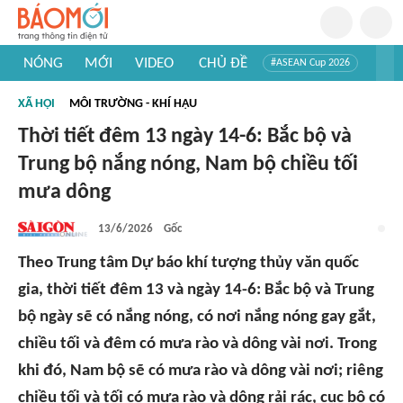
NÓNG
MỚI
VIDEO
CHỦ ĐỀ
#ASEAN Cup 2026
#Trí tuệ nhân tạo
#Mỹ - Iran
#Khám phá Việt Nam
XÃ HỘI
MÔI TRƯỜNG - KHÍ HẬU
#Khám phá thế giới
Thời tiết đêm 13 ngày 14-6: Bắc bộ và
Trung bộ nắng nóng, Nam bộ chiều tối
mưa dông
13/6/2026
Gốc
Theo Trung tâm Dự báo khí tượng thủy văn quốc
gia, thời tiết đêm 13 và ngày 14-6: Bắc bộ và Trung
bộ ngày sẽ có nắng nóng, có nơi nắng nóng gay gắt,
chiều tối và đêm có mưa rào và dông vài nơi. Trong
khi đó, Nam bộ sẽ có mưa rào và dông vài nơi; riêng
chiều tối và tối có mưa rào và dông rải rác, cục bộ có