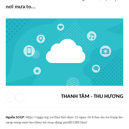
nơi mưa to...
THANH TÂM - THU HƯƠNG
Nguồn
SGGP
:
https://sggp.org.vn/thoi-tiet-dem-13-ngay-14-6-bac-bo-va-trung-bo-
nang-nong-nam-bo-chieu-toi-mua-dong-post857289.html