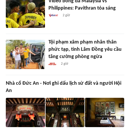
Video bóng đá Malaysia vs
Philippines: Pavithran tỏa sáng
2 giờ
Tội phạm xâm phạm nhân thân
phức tạp, tỉnh Lâm Đồng yêu cầu
tăng cường phòng ngừa
2 giờ
Nhà cổ Đức An - Nơi ghi dấu lịch sử đất và người Hội
An