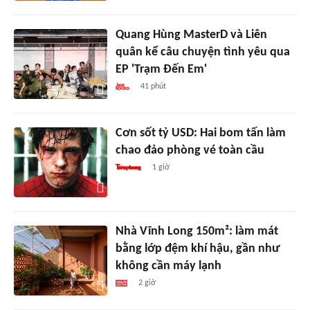
Quang Hùng MasterD và Liên
quân kể câu chuyện tình yêu qua
EP 'Trạm Đến Em'
41 phút
Cơn sốt tỷ USD: Hai bom tấn làm
chao đảo phòng vé toàn cầu
1 giờ
Nhà Vĩnh Long 150m²: làm mát
bằng lớp đệm khí hậu, gần như
không cần máy lạnh
2 giờ