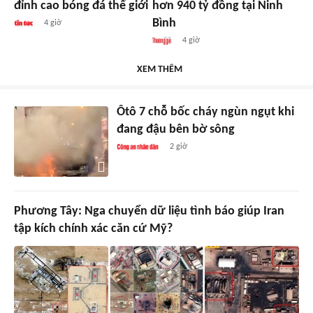
đỉnh cao bóng đá thế giới
hơn 940 tỷ đồng tại Ninh
Bình
4 giờ
4 giờ
XEM THÊM
Ôtô 7 chỗ bốc cháy ngùn ngụt khi
đang đậu bên bờ sông
2 giờ
Phương Tây: Nga chuyển dữ liệu tình báo giúp Iran
tập kích chính xác căn cứ Mỹ?