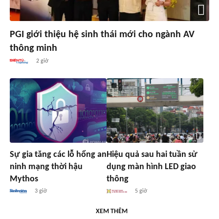
PGI giới thiệu hệ sinh thái mới cho ngành AV
thông minh
2 giờ
Sự gia tăng các lỗ hổng an
Hiệu quả sau hai tuần sử
ninh mạng thời hậu
dụng màn hình LED giao
Mythos
thông
3 giờ
5 giờ
XEM THÊM