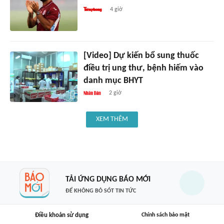
4 giờ
[Video] Dự kiến bổ sung thuốc
điều trị ung thư, bệnh hiếm vào
danh mục BHYT
2 giờ
XEM THÊM
TẢI ỨNG DỤNG BÁO MỚI
ĐỂ KHÔNG BỎ SÓT TIN TỨC
Điều khoản sử dụng
Chính sách bảo mật