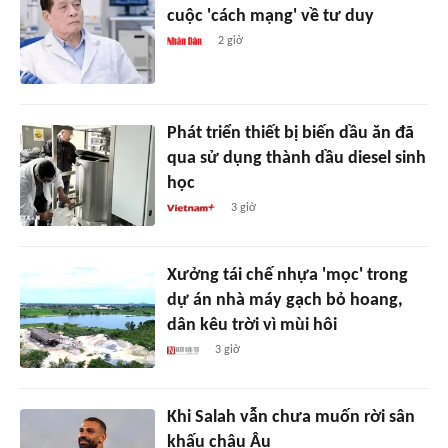
cuộc 'cách mạng' về tư duy
2 giờ
Phát triển thiết bị biến dầu ăn đã
qua sử dụng thành dầu diesel sinh
học
3 giờ
Xưởng tái chế nhựa 'mọc' trong
dự án nhà máy gạch bỏ hoang,
dân kêu trời vì mùi hôi
3 giờ
Khi Salah vẫn chưa muốn rời sân
khấu châu Âu