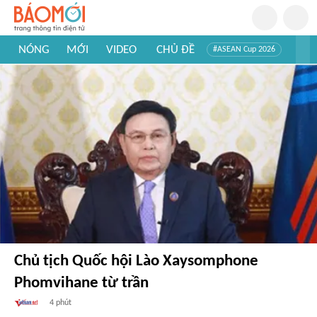
NÓNG
MỚI
VIDEO
CHỦ ĐỀ
#ASEAN Cup 2026
#Trí tuệ nhân tạo
#Mỹ - Iran
#Khám phá Việt Nam
#Khám phá thế giới
Chủ tịch Quốc hội Lào Xaysomphone
Phomvihane từ trần
4 phút