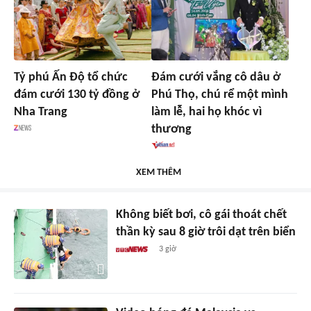
Tỷ phú Ấn Độ tổ chức
Đám cưới vắng cô dâu ở
đám cưới 130 tỷ đồng ở
Phú Thọ, chú rể một mình
Nha Trang
làm lễ, hai họ khóc vì
thương
XEM THÊM
Không biết bơi, cô gái thoát chết
thần kỳ sau 8 giờ trôi dạt trên biển
3 giờ