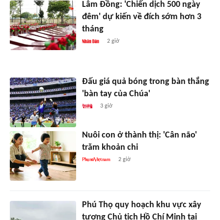
Lâm Đồng: 'Chiến dịch 500 ngày
đêm' dự kiến về đích sớm hơn 3
tháng
2 giờ
Đấu giá quả bóng trong bàn thắng
'bàn tay của Chúa'
3 giờ
Nuôi con ở thành thị: 'Cân não'
trăm khoản chi
2 giờ
Phú Thọ quy hoạch khu vực xây
tượng Chủ tịch Hồ Chí Minh tại