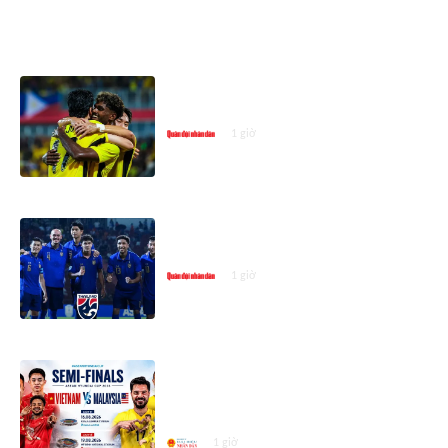
ASEAN CUP 2026
Đội tuyển Việt Nam gặp Malaysia
tại bán kết ASEAN Cup 2026
1 giờ
Lịch thi đấu bán kết ASEAN Cup
2026 mới nhất
1 giờ
Đội tuyển Việt Nam gặp Malaysia
tại bán kết ASEAN Championship
2026
1 giờ