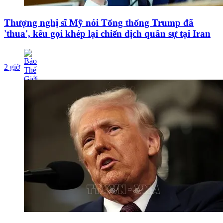
Thượng nghị sĩ Mỹ nói Tổng thống Trump đã
'thua', kêu gọi khép lại chiến dịch quân sự tại Iran
2 giờ