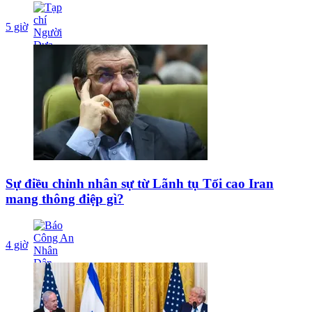
5 giờ
Sự điều chỉnh nhân sự từ Lãnh tụ Tối cao Iran
mang thông điệp gì?
4 giờ