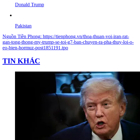
Donald Trump
Pakistan
Nguồn
Tiền Phong
:
https://tienphong.vn/thoa-thuan-voi-iran-rat-
gan-tong-thong-my-trump-se-toi-g7-ban-chuyen-ra-pha-thuy-loi-o-
eo-bien-hormuz-post1851191.tpo
TIN KHÁC