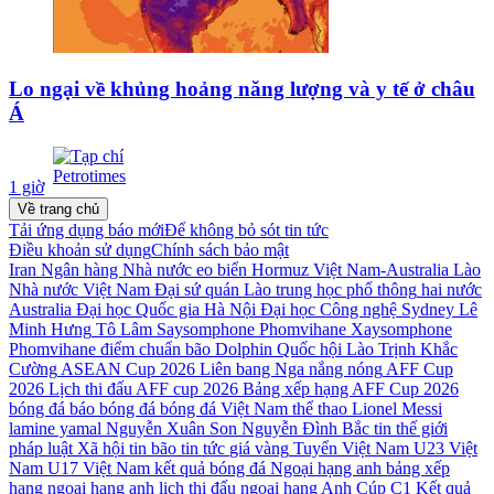
Lo ngại về khủng hoảng năng lượng và y tế ở châu
Á
1 giờ
Về trang chủ
Tải ứng dụng báo mới
Để không bỏ sót tin tức
Điều khoản sử dụng
Chính sách bảo mật
Iran
Ngân hàng Nhà nước
eo biển Hormuz
Việt Nam-Australia
Lào
Nhà nước Việt Nam
Đại sứ quán Lào
trung học phổ thông
hai nước
Australia
Đại học Quốc gia Hà Nội
Đại học Công nghệ Sydney
Lê
Minh Hưng
Tô Lâm
Saysomphone Phomvihane
Xaysomphone
Phomvihane
điểm chuẩn
bão Dolphin
Quốc hội Lào
Trịnh Khắc
Cường
ASEAN Cup 2026
Liên bang Nga
nắng nóng
AFF Cup
2026
Lịch thi đấu AFF cup 2026
Bảng xếp hạng AFF Cup 2026
bóng đá
báo bóng đá
bóng đá Việt Nam
thể thao
Lionel Messi
lamine yamal
Nguyễn Xuân Son
Nguyễn Đình Bắc
tin thế giới
pháp luật
Xã hội
tin bão
tin tức
giá vàng
Tuyển Việt Nam
U23 Việt
Nam
U17 Việt Nam
kết quả bóng đá
Ngoại hạng anh
bảng xếp
hạng ngoại hạng anh
lịch thi đấu ngoại hạng Anh
Cúp C1
Kết quả