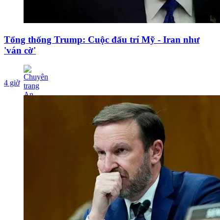
Tổng thống Trump: Cuộc đấu trí Mỹ - Iran như
'ván cờ'
4 giờ