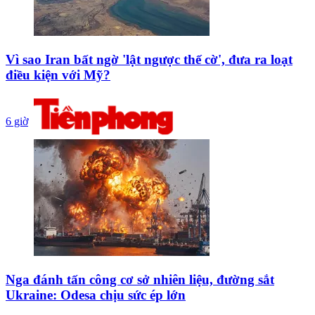
Vì sao Iran bất ngờ 'lật ngược thế cờ', đưa ra loạt
điều kiện với Mỹ?
6 giờ
Nga đánh tấn công cơ sở nhiên liệu, đường sắt
Ukraine: Odesa chịu sức ép lớn