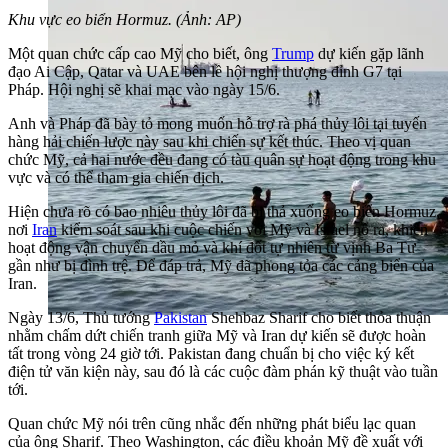
Khu vực eo biển Hormuz. (Ảnh: AP)
Một quan chức cấp cao Mỹ cho biết, ông
Trump
dự kiến gặp lãnh
đạo Ai Cập, Qatar và UAE bên lề hội nghị thượng đỉnh G7 tại
Pháp. Hội nghị sẽ khai mạc vào ngày 15/6.
Anh và Pháp đã bày tỏ mong muốn hỗ trợ rà phá thủy lôi tại tuyến
hàng hải chiến lược này sau khi chiến sự kết thúc. Theo vị quan
chức Mỹ, cả hai nước đều đang có tàu quân sự hoạt động trong khu
vực và có thể tham gia chiến dịch.
Hiện chưa rõ có bao nhiêu thủy lôi đã bị thả xuống eo biển Hormuz,
nơi
Iran
kiểm soát sau khi cuộc chiến với Mỹ và Israel nổ ra, khiến
hoạt động vận chuyển dầu mỏ và khí đốt tự nhiên từ vịnh Ba Tư
gần như bị đình trệ. Để đáp trả, Mỹ đã phong tỏa các cảng biển của
Iran.
Ngày 13/6, Thủ tướng
Pakistan
Shehbaz Sharif cho biết thỏa thuận
nhằm chấm dứt chiến tranh giữa Mỹ và Iran dự kiến sẽ được hoàn
tất trong vòng 24 giờ tới. Pakistan đang chuẩn bị cho việc ký kết
điện tử văn kiện này, sau đó là các cuộc đàm phán kỹ thuật vào tuần
tới.
Quan chức Mỹ nói trên cũng nhắc đến những phát biểu lạc quan
của ông Sharif. Theo Washington, các điều khoản Mỹ đề xuất với