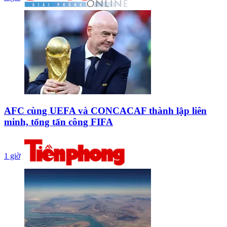
AFC cùng UEFA và CONCACAF thành lập liên
minh, tổng tấn công FIFA
1 giờ