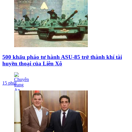
500 khẩu pháo tự hành ASU-85 trở thành khí tài
huyền thoại của Liên Xô
15 phút