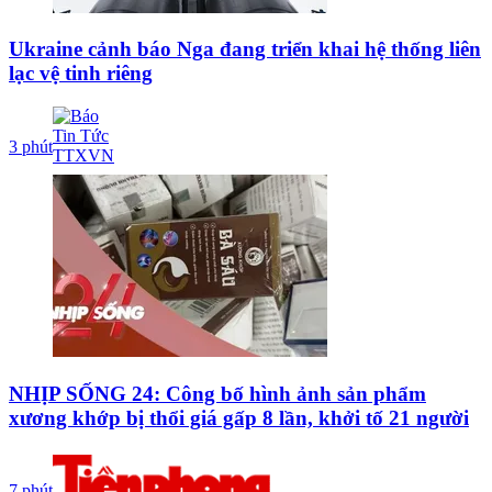
Ukraine cảnh báo Nga đang triển khai hệ thống liên
lạc vệ tinh riêng
3 phút
NHỊP SỐNG 24: Công bố hình ảnh sản phẩm
xương khớp bị thổi giá gấp 8 lần, khởi tố 21 người
7 phút