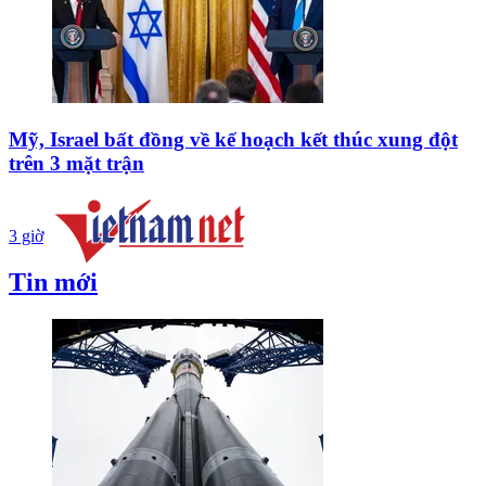
Mỹ, Israel bất đồng về kế hoạch kết thúc xung đột
trên 3 mặt trận
3 giờ
Tin mới