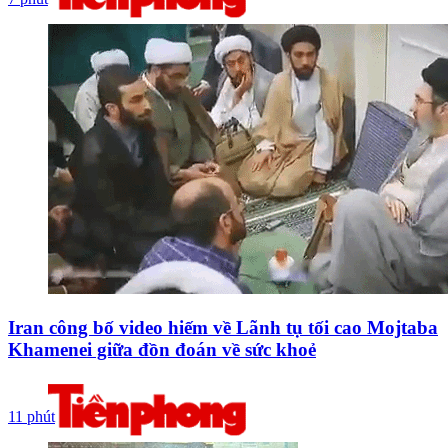
Iran công bố video hiếm về Lãnh tụ tối cao Mojtaba
Khamenei giữa đồn đoán về sức khoẻ
11 phút