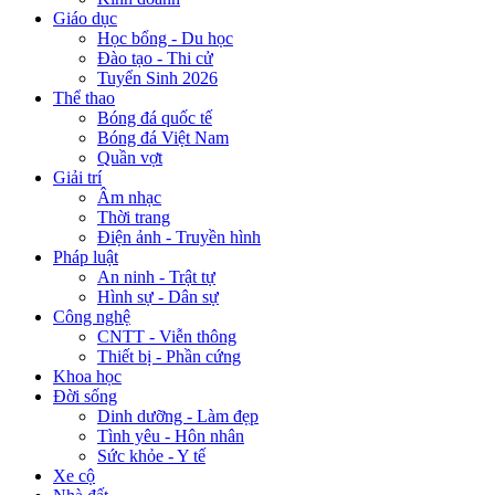
Giáo dục
Học bổng - Du học
Đào tạo - Thi cử
Tuyển Sinh 2026
Thể thao
Bóng đá quốc tế
Bóng đá Việt Nam
Quần vợt
Giải trí
Âm nhạc
Thời trang
Điện ảnh - Truyền hình
Pháp luật
An ninh - Trật tự
Hình sự - Dân sự
Công nghệ
CNTT - Viễn thông
Thiết bị - Phần cứng
Khoa học
Đời sống
Dinh dưỡng - Làm đẹp
Tình yêu - Hôn nhân
Sức khỏe - Y tế
Xe cộ