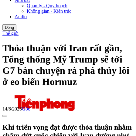
Nhà đất
Quản lý - Quy hoạch
Không gian - Kiến trúc
Audio
Đóng
Thế giới
Thỏa thuận với Iran rất gần,
Tổng thống Mỹ Trump sẽ tới
G7 bàn chuyện rà phá thủy lôi
ở eo biển Hormuz
14/6/2026
Gốc
Khi triển vọng đạt được thỏa thuận nhằm
chấm dứt cuộc chiến với Iran dường như