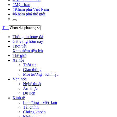
#Mỹ - Iran
#Khám phá Việt Nam
#Khám phá thế giới
Tin
Thông tin bóng đá
Giá vàng hôm nay
Thời tiết
Xem thêm tiện ích
Thế giới
Xã hội
Thời sự
Giao thông
Môi trường - Khí hậu
Văn hóa
Nghệ thuật
Ẩm thực
Du lịch
Kinh tế
Lao động - Việc làm
Tài chính
Chứng khoán
Kinh doanh