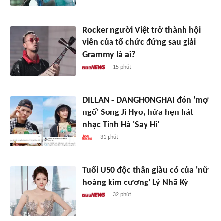
Rocker người Việt trở thành hội
viên của tổ chức đứng sau giải
Grammy là ai?
15 phút
DILLAN - DANGHONGHAI đón 'mợ
ngố' Song Ji Hyo, hứa hẹn hát
nhạc Tinh Hà 'Say Hi'
31 phút
Tuổi U50 độc thân giàu có của 'nữ
hoàng kim cương' Lý Nhã Kỳ
32 phút