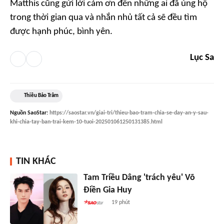
Matthis cũng gửi lời cảm ơn đến những ai đã ủng hộ
trong thời gian qua và nhắn nhủ tất cả sẽ đều tìm
được hạnh phúc, bình yên.
Lục Sa
Thiều Bảo Trâm
Nguồn
SaoStar
:
https://saostar.vn/giai-tri/thieu-bao-tram-chia-se-day-an-y-sau-
khi-chia-tay-ban-trai-kem-10-tuoi-202501061250131385.html
TIN KHÁC
Tam Triều Dâng 'trách yêu' Võ
Điền Gia Huy
19 phút