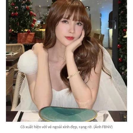
Cô xuất hiện với vẻ ngoài xinh đẹp, rạng rỡ. (Ảnh FBNV)