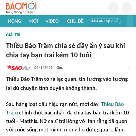
NÓNG
MỚI
VIDEO
CHỦ ĐỀ
#ASEAN Cup 2026
#Trí tuệ nhân tạo
#Mỹ - Iran
#Khám phá Việt Nam
GIẢI TRÍ
#Khám phá thế giới
Thiều Bảo Trâm chia sẻ đầy ẩn ý sau khi
chia tay bạn trai kém 10 tuổi
06/1/2025
Gốc
Thiều Bảo Trâm tỏ ra lạc quan, tin tưởng vào tương
lai dù chuyện tình duyên không thành.
Sau hàng loạt dấu hiệu rạn nứt, mới đây,
Thiều Bảo
Trâm
chính thức xác nhận đã chia tay bạn trai kém 10
tuổi - Matthis. Nữ ca sĩ trải lòng với fan rằng đã quen
với cuộc sống một mình, mong họ đừng quá lo lắng.