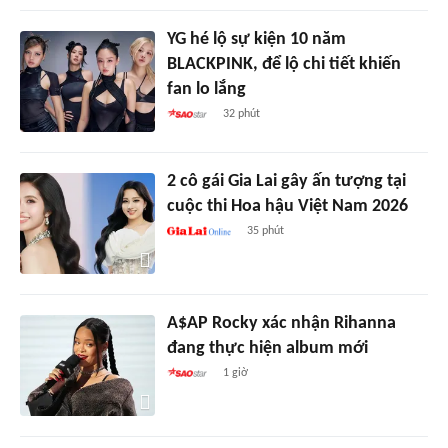
YG hé lộ sự kiện 10 năm
BLACKPINK, để lộ chi tiết khiến
fan lo lắng
32 phút
2 cô gái Gia Lai gây ấn tượng tại
cuộc thi Hoa hậu Việt Nam 2026
35 phút
A$AP Rocky xác nhận Rihanna
đang thực hiện album mới
1 giờ