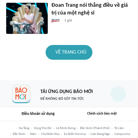
Đoan Trang nói thẳng điều về giá
trị của một nghệ sĩ
1 giờ
VỀ TRANG CHỦ
TẢI ỨNG DỤNG BÁO MỚI
ĐỂ KHÔNG BỎ SÓT TIN TỨC
Điều khoản sử dụng
Chính sách bảo mật
Hạ Tầng
Vùng Thủ Đô
Lê Minh Hưng
Bắc Ninh (thành Phố)
Tô Lâm
Bắc Ninh
Năm
Chợ Biên Hòa
Eo Biển Hormuz
Liên Bang Nga
Campuchia