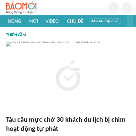
NÓNG
MỚI
VIDEO
CHỦ ĐỀ
#ASEAN Cup 2026
#Trí tuệ nhân tạo
#Mỹ - Iran
#Khám phá Việt Nam
THIÊN CẦM
#Khám phá thế giới
Tàu câu mực chở 30 khách du lịch bị chìm
hoạt động tự phát