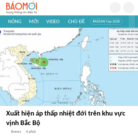
NÓNG
MỚI
VIDEO
CHỦ ĐỀ
#ASEAN Cup 2026
#Trí tuệ nhân tạo
#Mỹ - Iran
#Khám phá Việt Nam
#Khám phá thế giới
Xuất hiện áp thấp nhiệt đới trên khu vực
vịnh Bắc Bộ
Bnews
6 phút