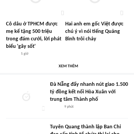
Cô dâu ở TPHCM được
Hai anh em gốc Việt được
mẹ kế tặng 500 triệu
chú ý vì nói tiếng Quảng
trong đám cưới, lời phát
Bình trôi chảy
biểu 'gây sốt'
5 giờ
XEM THÊM
Đà Nẵng đẩy nhanh nút giao 1.500
tỷ đồng kết nối Hòa Xuân với
trung tâm Thành phố
9 phút
Tuyên Quang thành lập Ban Chỉ