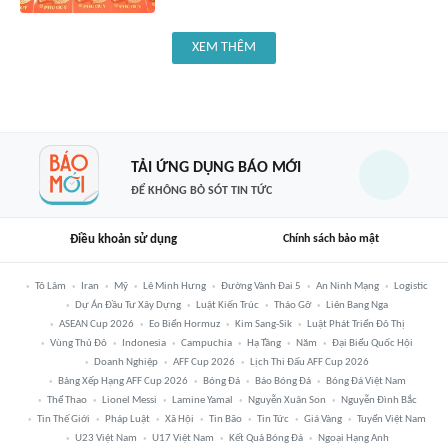
XEM THÊM
TẢI ỨNG DỤNG BÁO MỚI
ĐỂ KHÔNG BỎ SÓT TIN TỨC
Điều khoản sử dụng
Chính sách bảo mật
Tô Lâm
Iran
Mỹ
Lê Minh Hưng
Đường Vành Đai 5
An Ninh Mạng
Logistic
Dự Án Đầu Tư Xây Dựng
Luật Kiến Trúc
Tháo Gỡ
Liên Bang Nga
ASEAN Cup 2026
Eo Biển Hormuz
Kim Sang-Sik
Luật Phát Triển Đô Thị
Vùng Thủ Đô
Indonesia
Campuchia
Hạ Tầng
Năm
Đại Biểu Quốc Hội
Doanh Nghiệp
AFF Cup 2026
Lịch Thi Đấu AFF Cup 2026
Bảng Xếp Hạng AFF Cup 2026
Bóng Đá
Báo Bóng Đá
Bóng Đá Việt Nam
Thể Thao
Lionel Messi
Lamine Yamal
Nguyễn Xuân Son
Nguyễn Đình Bắc
Tin Thế Giới
Pháp Luật
Xã Hội
Tin Bão
Tin Tức
Giá Vàng
Tuyển Việt Nam
U23 Việt Nam
U17 Việt Nam
Kết Quả Bóng Đá
Ngoại Hạng Anh