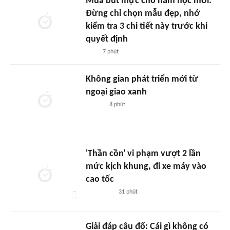
Mua bút mực cho năm học mới:
Đừng chỉ chọn mẫu đẹp, nhớ
kiểm tra 3 chi tiết này trước khi
quyết định
7 phút
Không gian phát triển mới từ
ngoại giao xanh
8 phút
'Thần cồn' vi phạm vượt 2 lần
mức kịch khung, đi xe máy vào
cao tốc
31 phút
Giải đáp câu đố: Cái gì không có