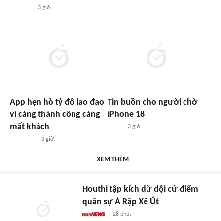
3 giờ
App hẹn hò tỷ đô lao đao
Tin buồn cho người chờ
vì càng thành công càng
iPhone 18
mất khách
3 giờ
3 giờ
XEM THÊM
Houthi tập kích dữ dội cứ điểm
quân sự Ả Rập Xê Út
28 phút