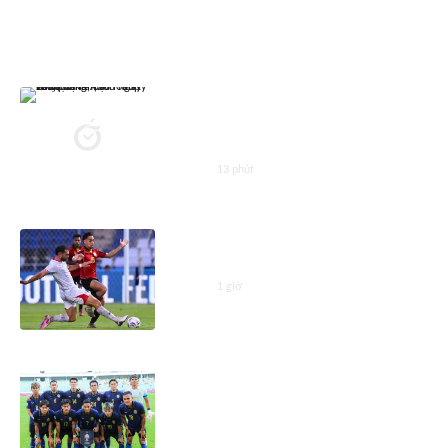
ASEAN CUP 2026
Nhận định, dự đoán tỷ số Việt
Nam vs Campuchia (20h ngày
7/8), bảng A AFF Cup 2026
13 phút
Nhận định Singapore vs Indonesia
(20h00 ngày 7/8), AFF Cup 2026
1 giờ
Gặp tuyển Việt Nam, báo
Campuchia kêu gọi đội nhà 'chiến
đấu vì danh dự'