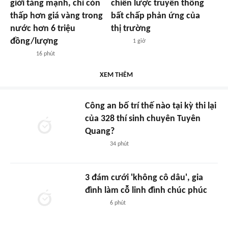
giới tăng mạnh, chỉ còn
chiến lược truyền thông
thấp hơn giá vàng trong
bất chấp phản ứng của
nước hơn 6 triệu
thị trường
đồng/lượng
1 giờ
16 phút
XEM THÊM
Công an bố trí thế nào tại kỳ thi lại
của 328 thí sinh chuyên Tuyên
Quang?
34 phút
3 đám cưới 'không cô dâu', gia
đình làm cỗ linh đình chúc phúc
6 phút