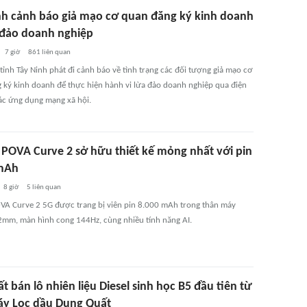
nh cảnh báo giả mạo cơ quan đăng ký kinh doanh
 đảo doanh nghiệp
7 giờ
861
liên quan
tỉnh Tây Ninh phát đi cảnh báo về tình trạng các đối tượng giả mạo cơ
 ký kinh doanh để thực hiện hành vi lừa đảo doanh nghiệp qua điện
các ứng dụng mạng xã hội.
POVA Curve 2 sở hữu thiết kế mỏng nhất với pin
mAh
8 giờ
5
liên quan
A Curve 2 5G được trang bị viên pin 8.000 mAh trong thân máy
mm, màn hình cong 144Hz, cùng nhiều tính năng AI.
t bán lô nhiên liệu Diesel sinh học B5 đầu tiên từ
y Lọc dầu Dung Quất