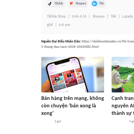
TikTok
Shopee
Tiki
TikTok Shop
trên ô tô
Shopee
Tiki
Lazada
ghế
trẻ em
Nguồn
Đại Biểu Nhân Dân
:
https://daibieunhandan.vn/thi-tru
5-thang-dau-nam-2026-10420482.html
Bán hàng trên mạng, không
Cạnh tran
còn chuyện 'bán xong là
nguyên AI
xong'
thành sự 
3 giờ
4 g