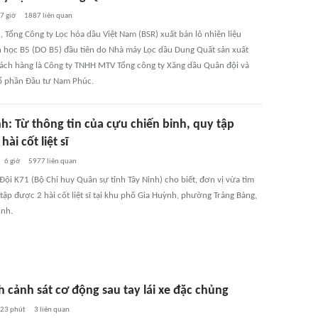
7 giờ
1887
liên quan
 Tổng Công ty Lọc hóa dầu Việt Nam (BSR) xuất bán lô nhiên liệu
nh học B5 (DO B5) đầu tiên do Nhà máy Lọc dầu Dung Quất sản xuất
ách hàng là Công ty TNHH MTV Tổng công ty Xăng dầu Quân đội và
ổ phần Đầu tư Nam Phúc.
h: Từ thông tin của cựu chiến binh, quy tập
hài cốt liệt sĩ
6 giờ
5977
liên quan
Đội K71 (Bộ Chỉ huy Quân sự tỉnh Tây Ninh) cho biết, đơn vị vừa tìm
tập được 2 hài cốt liệt sĩ tại khu phố Gia Huỳnh, phường Trảng Bàng,
inh.
h cảnh sát cơ động sau tay lái xe đặc chủng
23 phút
3
liên quan