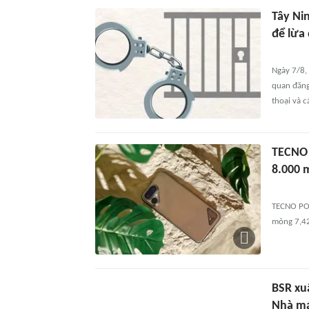
Tây Ni
để lừa
Ngày 7/8, 
quan đăng
thoại và 
TECNO 
8.000 
TECNO POV
mỏng 7,42
BSR xuấ
Nhà má