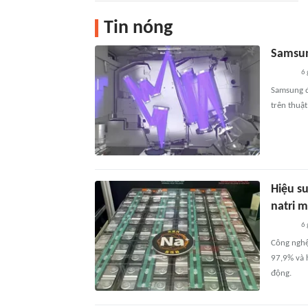
Tin nóng
Samsun
6 
Samsung đ
trên thuật
Hiệu s
natri 
6 
Công nghệ 
97,9% và 
động.