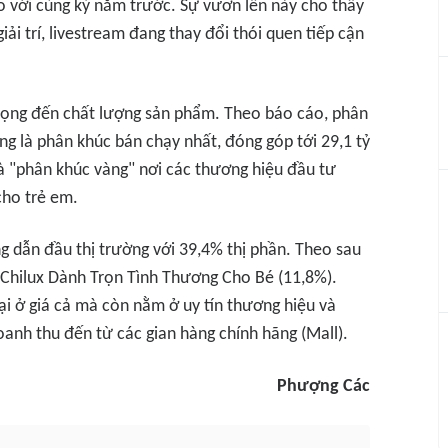
o với cùng kỳ năm trước. Sự vươn lên này cho thấy
i trí, livestream đang thay đổi thói quen tiếp cận
rọng đến chất lượng sản phẩm. Theo báo cáo, phân
g là phân khúc bán chạy nhất, đóng góp tới 29,1 tỷ
 "phân khúc vàng" nơi các thương hiệu đầu tư
cho trẻ em.
g dẫn đầu thị trường với 39,4% thị phần. Theo sau
à Chilux Dành Trọn Tình Thương Cho Bé (11,8%).
ại ở giá cả mà còn nằm ở uy tín thương hiệu và
oanh thu đến từ các gian hàng chính hãng (Mall).
Phượng Các