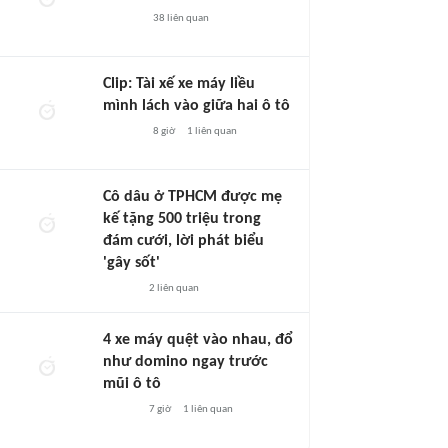
38
liên quan
Clip: Tài xế xe máy liều
mình lách vào giữa hai ô tô
8 giờ
1
liên quan
Cô dâu ở TPHCM được mẹ
kế tặng 500 triệu trong
đám cưới, lời phát biểu
'gây sốt'
2
liên quan
4 xe máy quệt vào nhau, đổ
như domino ngay trước
mũi ô tô
7 giờ
1
liên quan