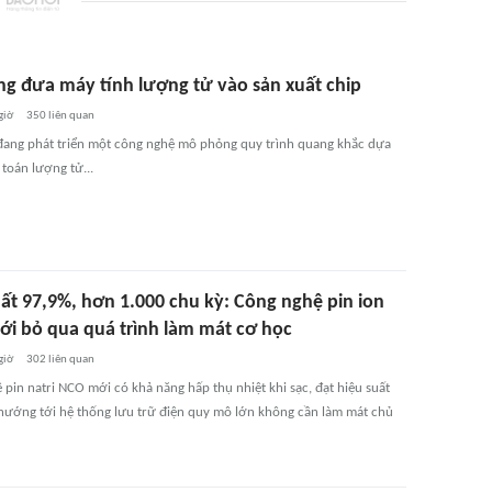
g đưa máy tính lượng tử vào sản xuất chip
giờ
350
liên quan
ang phát triển một công nghệ mô phỏng quy trình quang khắc dựa
 toán lượng tử...
uất 97,9%, hơn 1.000 chu kỳ: Công nghệ pin ion
mới bỏ qua quá trình làm mát cơ học
giờ
302
liên quan
pin natri NCO mới có khả năng hấp thụ nhiệt khi sạc, đạt hiệu suất
hướng tới hệ thống lưu trữ điện quy mô lớn không cần làm mát chủ