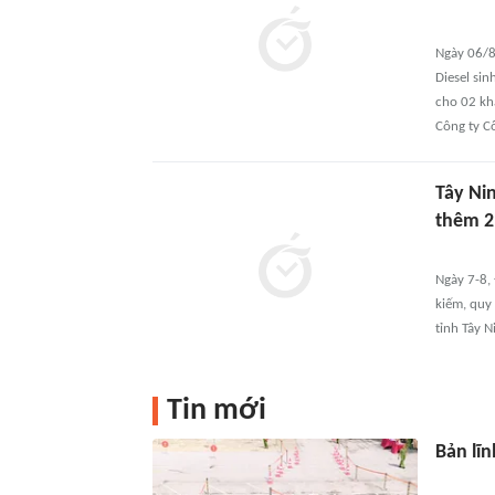
Ngày 06/8,
Diesel si
cho 02 kh
Công ty C
Tây Nin
thêm 2 
Ngày 7-8, 
kiếm, quy 
tỉnh Tây N
Tin mới
Bản lĩn