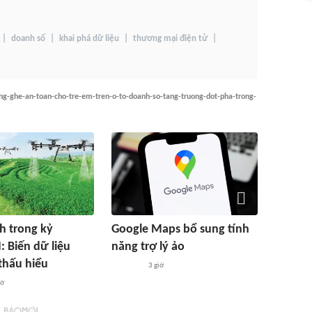
doanh số
khai phá dữ liệu
thương mại điện tử
ong-ghe-an-toan-cho-tre-em-tren-o-to-doanh-so-tang-truong-dot-pha-trong-
h trong kỷ
Google Maps bổ sung tính
: Biến dữ liệu
năng trợ lý ảo
thấu hiểu
3 giờ
iờ