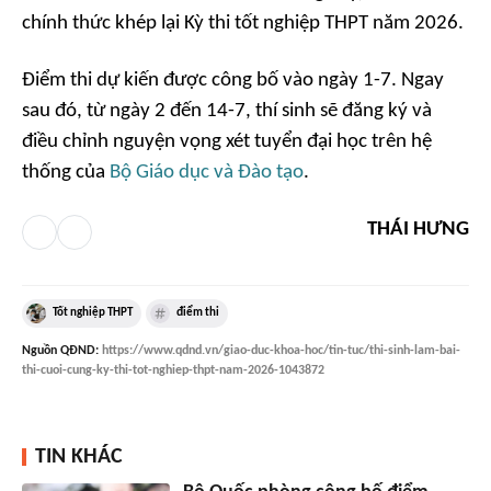
chính thức khép lại Kỳ thi tốt nghiệp THPT năm 2026.
Điểm thi dự kiến được công bố vào ngày 1-7. Ngay
sau đó, từ ngày 2 đến 14-7, thí sinh sẽ đăng ký và
điều chỉnh nguyện vọng xét tuyển đại học trên hệ
thống của
Bộ Giáo dục và Đào tạo
.
THÁI HƯNG
Tốt nghiệp THPT
điểm thi
Nguồn
QĐND
:
https://www.qdnd.vn/giao-duc-khoa-hoc/tin-tuc/thi-sinh-lam-bai-
thi-cuoi-cung-ky-thi-tot-nghiep-thpt-nam-2026-1043872
TIN KHÁC