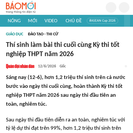
NÓNG
MỚI
VIDEO
CHỦ ĐỀ
#ASEAN Cup 2026
#Tuyển sinh đại học 2026
#Trí tuệ nhân tạo
#Mỹ - Iran
GIÁO DỤC
ĐÀO TẠO - THI CỬ
#Khám phá Việt Nam
#Khám phá thế giới
Thí sinh làm bài thi cuối cùng Kỳ thi tốt
nghiệp THPT năm 2026
12/6/2026
Gốc
Sáng nay (12-6), hơn 1,2 triệu thí sinh trên cả nước
bước vào ngày thi cuối cùng, hoàn thành Kỳ thi tốt
nghiệp THPT năm 2026 sau ngày thi đầu tiên an
toàn, nghiêm túc.
Sau ngày thi đầu tiên diễn ra an toàn, nghiêm túc với
tỷ lệ dự thi đạt trên 99%, hơn 1,2 triệu thí sinh trên