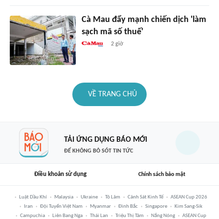
Cà Mau đẩy mạnh chiến dịch 'làm
sạch mã số thuế'
2 giờ
VỀ TRANG CHỦ
TẢI ỨNG DỤNG BÁO MỚI
ĐỂ KHÔNG BỎ SÓT TIN TỨC
Điều khoản sử dụng
Chính sách bảo mật
Luật Dầu Khí
Malaysia
Ukraine
Tô Lâm
Cảnh Sát Kinh Tế
ASEAN Cup 2026
Iran
Đội Tuyển Việt Nam
Myanmar
Đình Bắc
Singapore
Kim Sang-Sik
Campuchia
Liên Bang Nga
Thái Lan
Triệu Thị Tâm
Nắng Nóng
ASEAN Cup