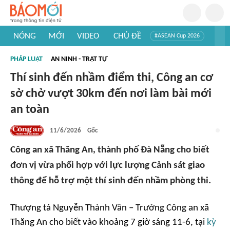
NÓNG
MỚI
VIDEO
CHỦ ĐỀ
#ASEAN Cup 2026
#Trí tuệ nhân tạo
#Mỹ - Iran
#Khám phá Việt Nam
PHÁP LUẬT
AN NINH - TRẬT TỰ
#Khám phá thế giới
Thí sinh đến nhầm điểm thi, Công an cơ
sở chở vượt 30km đến nơi làm bài mới
an toàn
11/6/2026
Gốc
Công an xã Thăng An, thành phố Đà Nẵng cho biết
đơn vị vừa phối hợp với lực lượng Cảnh sát giao
thông để hỗ trợ một thí sinh đến nhầm phòng thi.
Thượng tá Nguyễn Thành Vân – Trưởng Công an xã
Thăng An cho biết vào khoảng 7 giờ sáng 11-6, tại
kỳ