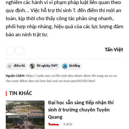
nghiêm các hành vi vi phạm pháp luật liên quan theo
quy định... Việc hỗ trợ thí sinh T. đến điểm thi mới an
toàn, kịp thời cho thấy công tác phản ứng nhanh,
phối hợp nhịp nhàng, hiệu quả của các lực lượng đảm
bảo an ninh trật tư.
Tấn Việt
điểm thi
Tốt nghiệp THPT
Đà Nẵng
Nguồn
CAĐN
:
https://cadn.com.vn/thi-sinh-den-nham-diem-thi-cong-an-co-so-
cho-vuot-30km-den-noi-lam-bai-moi-an-toan-post342920.html
TIN KHÁC
Đại học sẵn sàng tiếp nhận thí
sinh ở trường chuyên Tuyên
Quang
4 phút