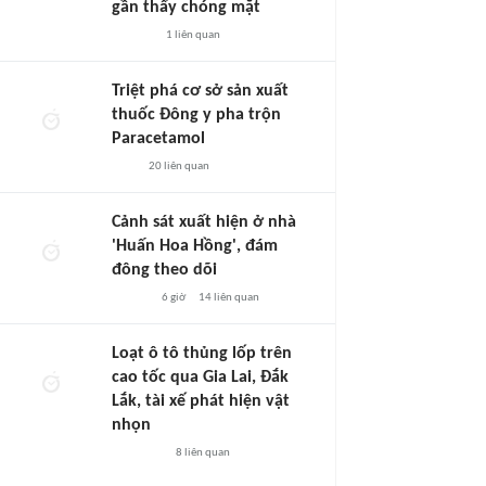
gần thấy chóng mặt
1
liên quan
Triệt phá cơ sở sản xuất
thuốc Đông y pha trộn
Paracetamol
20
liên quan
Cảnh sát xuất hiện ở nhà
'Huấn Hoa Hồng', đám
đông theo dõi
6 giờ
14
liên quan
Loạt ô tô thủng lốp trên
cao tốc qua Gia Lai, Đắk
Lắk, tài xế phát hiện vật
nhọn
8
liên quan