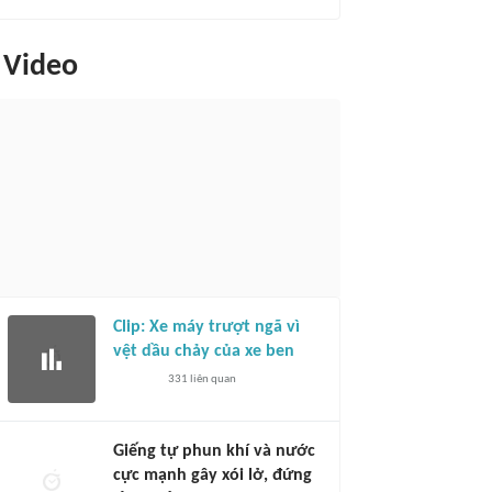
Video
Clip: Xe máy trượt ngã vì
vệt dầu chảy của xe ben
331
liên quan
Giếng tự phun khí và nước
cực mạnh gây xói lở, đứng