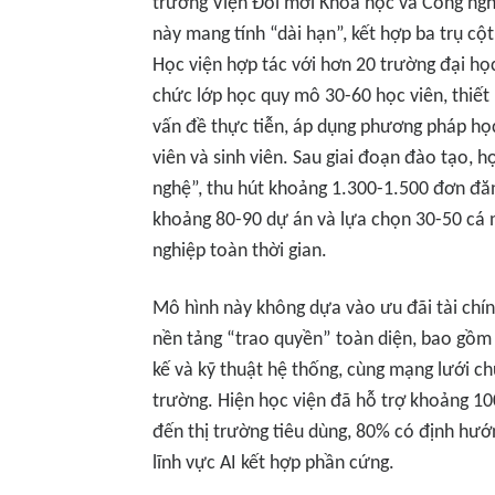
trưởng Viện Đổi mới Khoa học và Công ngh
này mang tính “dài hạn”, kết hợp ba trụ c
Học viện hợp tác với hơn 20 trường đại học
chức lớp học quy mô 30-60 học viên, thiết 
vấn đề thực tiễn, áp dụng phương pháp họ
viên và sinh viên. Sau giai đoạn đào tạo, h
nghệ”, thu hút khoảng 1.300-1.500 đơn đăn
khoảng 80-90 dự án và lựa chọn 30-50 cá n
nghiệp toàn thời gian.
Mô hình này không dựa vào ưu đãi tài chín
nền tảng “trao quyền” toàn diện, bao gồm c
kế và kỹ thuật hệ thống, cùng mạng lưới c
trường. Hiện học viện đã hỗ trợ khoảng 1
đến thị trường tiêu dùng, 80% có định hư
lĩnh vực AI kết hợp phần cứng.