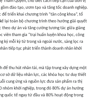
ệ Thâm Quyến, cho biết cách tiếp cận của đơn vị
ột gồm đào tạo, ươm tạo và tăng tốc doanh nghiệp.
 để triển khai chương trình “tân công khoa”, tổ
kế lại toàn bộ chương trình theo hướng giải quyết
c theo dự án và tăng cường tương tác giữa giảng
ọc viên tham gia “trại huấn luyện khoa học, công
g ký mỗi kỳ từ trong và ngoài nước, sàng lọc ra
hân tiếp tục phát triển thành doanh nhân khởi
h để thu hút nhân tài, mà tập trung xây dựng một
ơ sở dữ liệu nhân lực, các khóa học tư duy thiết
huỗi cung ứng và nguồn lực đưa sản phẩm ra thị
00 nhóm khởi nghiệp, trong đó 80% dự án hướng
ớng quốc tế ngay từ đầu và 80% hoạt động trong