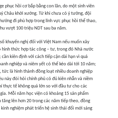
age phục hồi cơ bắp bằng con lăn, do một sinh viên
ý Châu khởi xướng. Từ khi chưa có ý tưởng, đội
ướng đi phù hợp trong lĩnh vực phục hồi thể thao,
thu vượt 100 triệu NDT sau ba năm.
 số khuyến nghị đối với Việt Nam nếu muốn xây
o hình thức hợp tác công – tư, trong đó Nhà nước
 cần kiên định với cách tiếp cận dài hạn vì quá
oanh nghiệp và niêm yết có thể kéo dài tới 10 năm;
, tức là hình thành đồng loạt nhiều doanh nghiệp
u này đòi hỏi chính phủ có đủ kiên nhẫn và niềm
hí thực tế không quá lớn so với đầu tư cho các
 gia. Mỗi năm học viện có khoảng 15 sản phẩm
n tăng lên hơn 20 trong các năm tiếp theo, đồng
kinh nghiệm phát triển hệ sinh thái đổi mới sáng