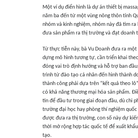
Một ví dụ điển hình là dự án thiết bị mass
năm ba đến từ một vùng nông thôn tỉnh Qu
nhóm và kinh nghiệm, nhóm này đã tìm ra h
đưa sản phẩm ra thị trường và đạt doanh 
Từ thực tiễn này, bà Vu Doanh đưa ra một
dựng mô hình tương tự, cần triển khai the
đóng vai trò định hướng và hỗ trợ ban đầu;
trình từ đào tạo cá nhân đến hình thành d
thành công phải dựa trên “kết quả theo lô”
có khả năng thương mại hóa sản phẩm. Điề
tin để đầu tư trong giai đoạn đầu, dù chi p
trường đại học hay phòng thí nghiệm quốc
được đưa ra thị trường, con số này dự kiế
thời mở rộng hợp tác quốc tế để xuất khẩu 
tạo.