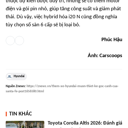
thuộc dự kiến được duy trì, nhưng sẽ có thêm motor
điện và gói pin nhỏ, giúp tăng công suất và giảm phát
thải. Dù vậy, việc hybrid hóa i20 N cũng đồng nghĩa
tùy chọn số sàn 6 cấp sẽ bị loại bỏ.
Phúc Hậu
Ảnh: Carscoops
Hyundai
Nguồn
Znews
:
https://znews.vn/them-xe-hyundai-muon-thiet-ke-goc-canh-cua-
santa-fe-post1656580.html
TIN KHÁC
Toyota Corolla Altis 2026: Đánh giá