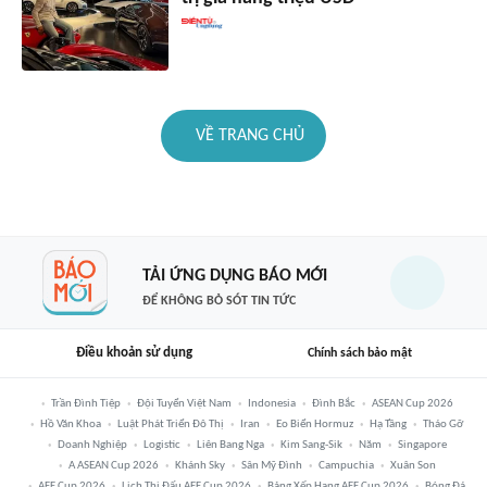
VỀ TRANG CHỦ
TẢI ỨNG DỤNG BÁO MỚI
ĐỂ KHÔNG BỎ SÓT TIN TỨC
Điều khoản sử dụng
Chính sách bảo mật
Trần Đình Tiệp
Đội Tuyển Việt Nam
Indonesia
Đình Bắc
ASEAN Cup 2026
Hồ Văn Khoa
Luật Phát Triển Đô Thị
Iran
Eo Biển Hormuz
Hạ Tầng
Tháo Gỡ
Doanh Nghiệp
Logistic
Liên Bang Nga
Kim Sang-Sik
Năm
Singapore
A ASEAN Cup 2026
Khánh Sky
Sân Mỹ Đình
Campuchia
Xuân Son
AFF Cup 2026
Lịch Thi Đấu AFF Cup 2026
Bảng Xếp Hạng AFF Cup 2026
Bóng Đá