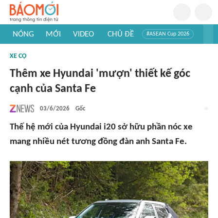
NÓNG
MỚI
VIDEO
CHỦ ĐỀ
#ASEAN Cup 2026
#Trí tuệ nhân tạo
#Mỹ - Iran
#Khám phá Việt Nam
XE CỘ
#Khám phá thế giới
Thêm xe Hyundai 'mượn' thiết kế góc
cạnh của Santa Fe
03/6/2026
Gốc
Thế hệ mới của Hyundai i20 sở hữu phần nóc xe
mang nhiều nét tương đồng đàn anh Santa Fe.