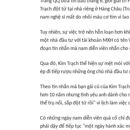
Trang
QQ
đưa tin đầu tháng 6, giới giải tr
Trạch đột tử tại nhà riêng ở Hàng Châu (
nam nghệ sĩ mất do nhồi máu cơ tim vì lao 
Tuy nhiên, sự việc trở nên hỗn loạn hơn khi
một nhà đầu tư với tài khoản MXH có tên V
đoạn tin nhắn mà nam diễn viên nhắn cho 
Qua đó, Kim Trạch thể hiện sự mệt mỏi với 
ép đi tiếp rượu những ông chủ nhà đầu t
Theo tin nhắn mà bạn gái cũ của Kim Trạch 
hơn 10 năm nhưng tình yêu anh dành cho n
thể trụ nổi, sắp đột tử rồi" vì lịch làm việc
Có những ngày nam diễn viên quá cố chỉ đư
phải dậy để tiếp tục "một ngày hành xác m