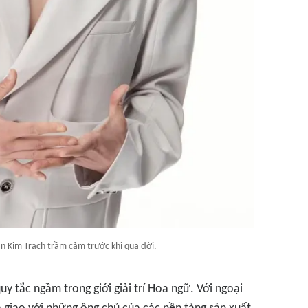
hắn Kim Trạch trầm cảm trước khi qua đời.
y tắc ngầm trong giới giải trí Hoa ngữ. Với ngoại