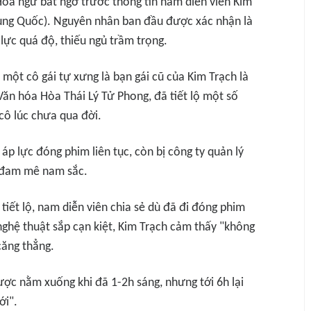
í Hoa ngữ bất ngờ trước thông tin nam diễn viên Kim
Trung Quốc). Nguyên nhân ban đầu được xác nhận là
lực quá độ, thiếu ngủ trầm trọng.
 một cô gái tự xưng là bạn gái cũ của Kim Trạch là
ăn hóa Hòa Thái Lý Tử Phong, đã tiết lộ một số
cô lúc chưa qua đời.
áp lực đóng phim liên tục, còn bị công ty quản lý
ư đam mê nam sắc.
tiết lộ, nam diễn viên chia sẻ dù đã đi đóng phim
ghệ thuật sắp cạn kiệt, Kim Trạch cảm thấy "không
 căng thẳng.
ợc nằm xuống khi đã 1-2h sáng, nhưng tới 6h lại
ới".