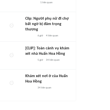
1
liên quan
Clip: Người phụ nữ đi chợ
bất ngờ bị đâm trọng
thương
6 giờ
4
liên quan
[CLIP]: Toàn cảnh vụ khám
xét nhà Huấn Hoa Hồng
5 giờ
34
liên quan
Khám xét nơi ở của Huấn
Hoa Hồng
34
liên quan