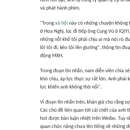
hình nổi bật, anh bị công ty quản lý ép đi 
và phát hành phim.
"Trong
xã hội
này có những chuyện không th
ở Hoa Nghị, lúc đi tiếp ông Cung Vũ ở iQIY
những nỗi khổ tôi phải chịu ai mà nói rõ đ
lôi tôi đi, kéo tôi lên giường", thông tin 
động MXH.
Trong đoạn tin nhắn, nam diễn viên chia sẻ
khó chịu, áp lực thực sự rất lớn. Anh phải
lực khiến anh không thở nổi".
Vì đoạn tin nhắn trên, khán giả cho rằng s
Các chủ đề liên quan tới cái chết của anh t
hot được bàn luận nhiệt trên Weibo. Tuy nhi
quan chức năng chưa lên tiếng về những đ