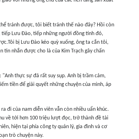
xã giao với những ông chủ của các nền tảng sản xuất
ể tránh được, tôi biết tránh thế nào đây? Hồi còn
I, tiếp Lưu Đào, tiếp những người đồng tính đó,
ược.Tôi bị Lưu Đào kéo quỳ xuống, ông ta cắn tôi,
đoạn tin nhắn được cho là của Kim Trạch gây chấn
: "Anh thực sự đã rất suy sụp. Anh bị trầm cảm,
 kiếm tiền để giải quyết những chuyện của mình, áp
ự ra đi của nam diễn viên vẫn còn nhiều uẩn khúc.
hu về tới hơn 100 triệu lượt đọc, trở thành đề tài
ên, hiện tại phía công ty quản lý, gia đình và cơ
oạn trò chuyện này.