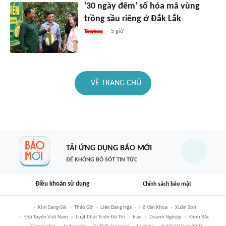
'30 ngày đêm' số hóa mã vùng
trồng sầu riêng ở Đắk Lắk
5 giờ
VỀ TRANG CHỦ
TẢI ỨNG DỤNG BÁO MỚI
ĐỂ KHÔNG BỎ SÓT TIN TỨC
Điều khoản sử dụng
Chính sách bảo mật
Kim Sang-Sik
Tháo Gỡ
Liên Bang Nga
Hồ Văn Khoa
Xuân Son
Đội Tuyển Việt Nam
Luật Phát Triển Đô Thị
Iran
Doanh Nghiệp
Đình Bắc