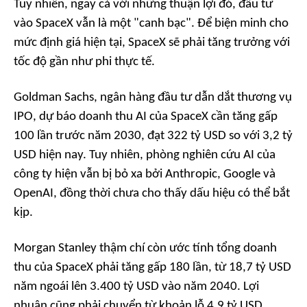
Tuy nhiên, ngay cả với những thuận lợi đó, đầu tư
vào SpaceX vẫn là một "canh bạc". Để biện minh cho
mức định giá hiện tại, SpaceX sẽ phải tăng trưởng với
tốc độ gần như phi thực tế.
Goldman Sachs, ngân hàng đầu tư dẫn dắt thương vụ
IPO, dự báo doanh thu AI của SpaceX cần tăng gấp
100 lần trước năm 2030, đạt 322 tỷ USD so với 3,2 tỷ
USD hiện nay. Tuy nhiên, phòng nghiên cứu AI của
công ty hiện vẫn bị bỏ xa bởi Anthropic, Google và
OpenAI, đồng thời chưa cho thấy dấu hiệu có thể bắt
kịp.
Morgan Stanley thậm chí còn ước tính tổng doanh
thu của SpaceX phải tăng gấp 180 lần, từ 18,7 tỷ USD
năm ngoái lên 3.400 tỷ USD vào năm 2040. Lợi
nhuận cũng phải chuyển từ khoản lỗ 4,9 tỷ USD