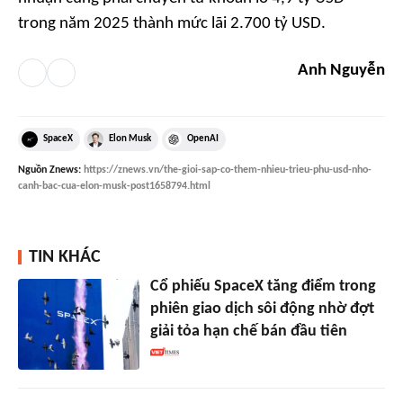
trong năm 2025 thành mức lãi 2.700 tỷ USD.
Anh Nguyễn
SpaceX
Elon Musk
OpenAI
Nguồn
Znews
:
https://znews.vn/the-gioi-sap-co-them-nhieu-trieu-phu-usd-nho-
canh-bac-cua-elon-musk-post1658794.html
TIN KHÁC
Cổ phiếu SpaceX tăng điểm trong
phiên giao dịch sôi động nhờ đợt
giải tỏa hạn chế bán đầu tiên