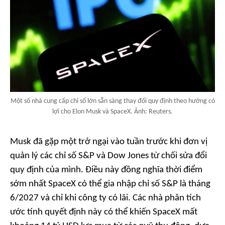
Một số nhà cung cấp chỉ số lớn sẵn sàng thay đổi quy định theo hướng có
lợi cho Elon Musk và SpaceX. Ảnh: Reuters.
Musk đã gặp một trở ngại vào tuần trước khi đơn vị
quản lý các chỉ số S&P và Dow Jones từ chối sửa đổi
quy định của mình. Điều này đồng nghĩa thời điểm
sớm nhất SpaceX có thể gia nhập chỉ số S&P là tháng
6/2027 và chỉ khi công ty có lãi. Các nhà phân tích
ước tính quyết định này có thể khiến SpaceX mất