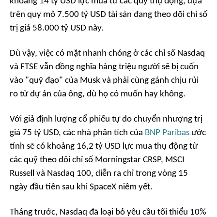
khoảng 14 tỷ USD lực mua từ các quỹ thụ động, dựa
trên quy mô 7.500 tỷ USD tài sản đang theo dõi chỉ số
trị giá 58.000 tỷ USD này.
Dù vậy, việc có mặt nhanh chóng ở các chỉ số Nasdaq
và FTSE vẫn đồng nghĩa hàng triệu người sẽ bị cuốn
vào "quỹ đạo" của Musk và phải cùng gánh chịu rủi
ro từ dự án của ông, dù họ có muốn hay không.
Với giả định lượng cổ phiếu tự do chuyển nhượng trị
giá 75 tỷ USD, các nhà phân tích của
BNP Paribas
ước
tính sẽ có khoảng 16,2 tỷ USD lực mua thụ động từ
các quỹ theo dõi chỉ số Morningstar CRSP, MSCI
Russell và Nasdaq 100, diễn ra chỉ trong vòng 15
ngày đầu tiên sau khi SpaceX niêm yết.
Tháng trước, Nasdaq đã loại bỏ yêu cầu tối thiểu 10%