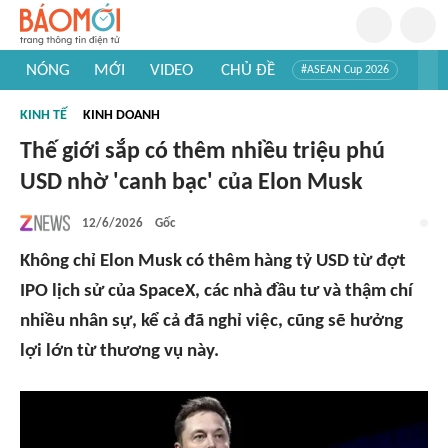
NÓNG
MỚI
VIDEO
CHỦ ĐỀ
#ASEAN Cup 2026
#Trí tuệ nhân tạo
#Mỹ - Iran
#Khám phá Việt Nam
KINH TẾ
KINH DOANH
#Khám phá thế giới
Thế giới sắp có thêm nhiều triệu phú
USD nhờ 'canh bạc' của Elon Musk
12/6/2026
Gốc
Không chỉ Elon Musk có thêm hàng tỷ USD từ đợt
IPO lịch sử của SpaceX, các nhà đầu tư và thậm chí
nhiều nhân sự, kể cả đã nghỉ việc, cũng sẽ hưởng
lợi lớn từ thương vụ này.