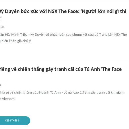
Kỳ Duyên bức xúc với NSX The Face: 'Người lớn nói gì thì
'
quan
ặp HLV Minh Triệu - Kỳ Duyên về phát ngôn sau chung kết của bà Trang Lê - NSX The
hiến khán giả chú ý.
iếng về chiến thắng gây tranh cãi của Tú Anh 'The Face
n
ia sẻ về chiến thắng của Huỳnh Tú Anh - cô gái cao 1,78m gây tranh cãi khi giành
e Vietnam'.
XEM THÊM