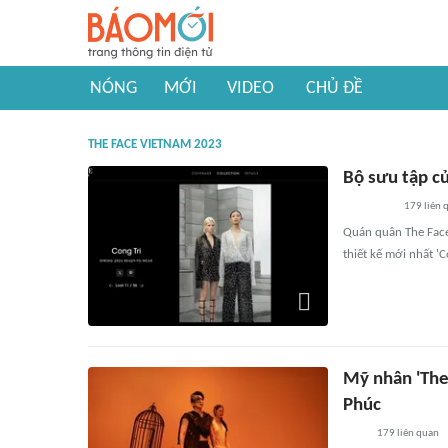
NÓNG
MỚI
VIDEO
CHỦ ĐỀ
THE FACE VIETNAM 2023
Bộ sưu tập củ
179
liên 
Quán quân The Face
thiết kế mới nhất '
Mỹ nhân 'The
Phúc
179
liên quan