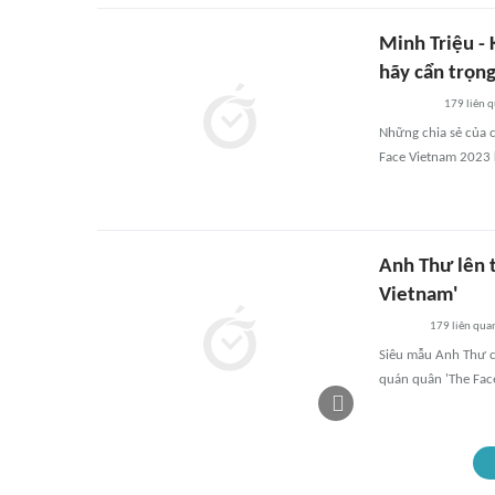
Minh Triệu - 
hãy cẩn trọng
179
liên 
Những chia sẻ của c
Face Vietnam 2023 k
Anh Thư lên t
Vietnam'
179
liên qua
Siêu mẫu Anh Thư ch
quán quân 'The Fac