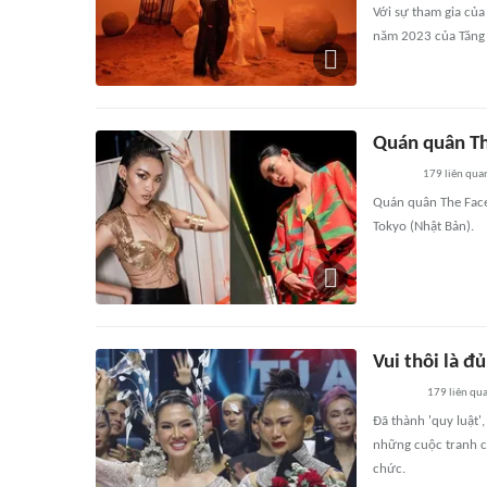
Với sự tham gia củ
năm 2023 của Tăng 
Quán quân Th
179
liên qua
Quán quân The Face
Tokyo (Nhật Bản).
Vui thôi là đủ
179
liên qu
Đã thành 'quy luật'
những cuộc tranh cã
chức.