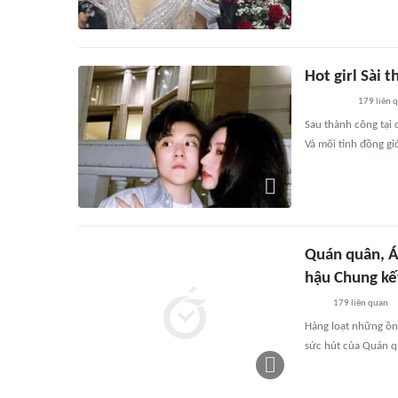
Hot girl Sài 
179
liên 
Sau thành công tại 
Và mối tình đồng gi
Quán quân, Á
hậu Chung kế
179
liên quan
Hàng loạt những ồn
sức hút của Quán qu