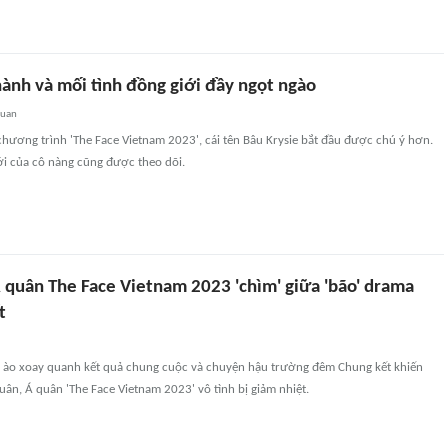
thành và mối tình đồng giới đầy ngọt ngào
quan
chương trình 'The Face Vietnam 2023', cái tên Bâu Krysie bắt đầu được chú ý hơn.
ới của cô nàng cũng được theo dõi.
 quân The Face Vietnam 2023 'chìm' giữa 'bão' drama
t
 ào xoay quanh kết quả chung cuộc và chuyện hậu trường đêm Chung kết khiến
ân, Á quân 'The Face Vietnam 2023' vô tình bị giảm nhiệt.