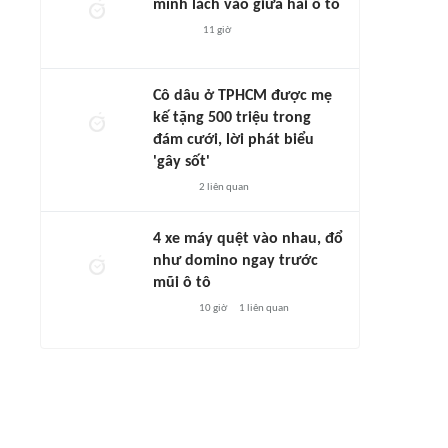
mình lách vào giữa hai ô tô
11 giờ
Cô dâu ở TPHCM được mẹ
kế tặng 500 triệu trong
đám cưới, lời phát biểu
'gây sốt'
2
liên quan
4 xe máy quệt vào nhau, đổ
như domino ngay trước
mũi ô tô
10 giờ
1
liên quan