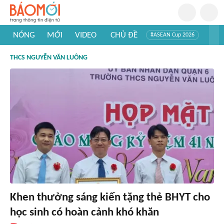
NÓNG
MỚI
VIDEO
CHỦ ĐỀ
#ASEAN Cup 2026
#Trí tuệ nhân tạo
#Mỹ - Iran
#Khám phá Việt Nam
THCS NGUYỄN VĂN LUÔNG
#Khám phá thế giới
Khen thưởng sáng kiến tặng thẻ BHYT cho
học sinh có hoàn cảnh khó khăn