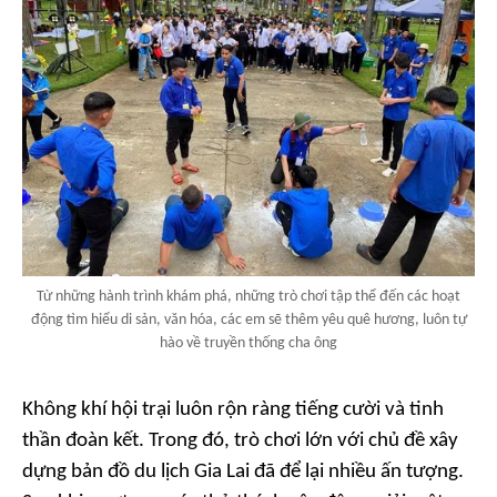
Từ những hành trình khám phá, những trò chơi tập thể đến các hoạt
động tìm hiểu di sản, văn hóa, các em sẽ thêm yêu quê hương, luôn tự
hào về truyền thống cha ông
Không khí hội trại luôn rộn ràng tiếng cười và tinh
thần đoàn kết. Trong đó, trò chơi lớn với chủ đề xây
dựng bản đồ du lịch Gia Lai đã để lại nhiều ấn tượng.