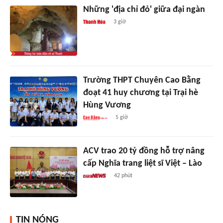
Những 'địa chỉ đỏ' giữa đại ngàn
3 giờ
Trường THPT Chuyên Cao Bằng
đoạt 41 huy chương tại Trại hè
Hùng Vương
5 giờ
ACV trao 20 tỷ đồng hỗ trợ nâng
cấp Nghĩa trang liệt sĩ Việt – Lào
42 phút
TIN NÓNG