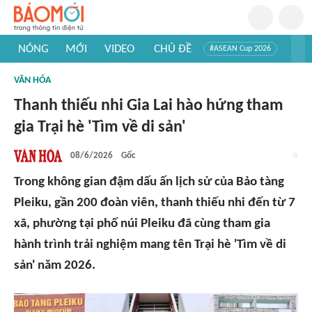
NÓNG
MỚI
VIDEO
CHỦ ĐỀ
#ASEAN Cup 2026
#Trí tuệ nhân tạo
#Mỹ - Iran
#Khám phá Việt Nam
VĂN HÓA
#Khám phá thế giới
Thanh thiếu nhi Gia Lai hào hứng tham
gia Trại hè 'Tìm về di sản'
08/6/2026
Gốc
Trong không gian đậm dấu ấn lịch sử của Bảo tàng
Pleiku, gần 200 đoàn viên, thanh thiếu nhi đến từ 7
xã, phường tại phố núi Pleiku đã cùng tham gia
hành trình trải nghiệm mang tên Trại hè 'Tìm về di
sản' năm 2026.