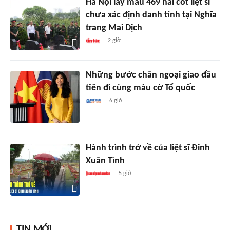
Hà Nội lấy mẫu 469 hài cốt liệt sĩ
chưa xác định danh tính tại Nghĩa
trang Mai Dịch
2 giờ
Những bước chân ngoại giao đầu
tiên đi cùng màu cờ Tổ quốc
6 giờ
Hành trình trở về của liệt sĩ Đinh
Xuân Tình
5 giờ
TIN MỚI