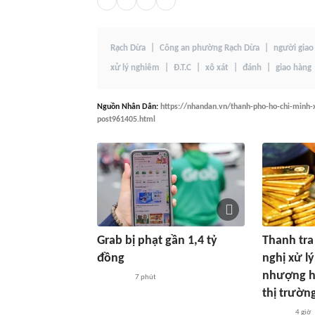
Rạch Dừa
Công an phường Rạch Dừa
người giao
xử lý nghiêm
Đ.T.C
xô xát
đánh
giao hàng
Nguồn
Nhân Dân
:
https://nhandan.vn/thanh-pho-ho-chi-minh-
post961405.html
Grab bị phạt gần 1,4 tỷ
Thanh tra
đồng
nghị xử l
nhượng hà
7 phút
thị trườn
4 giờ