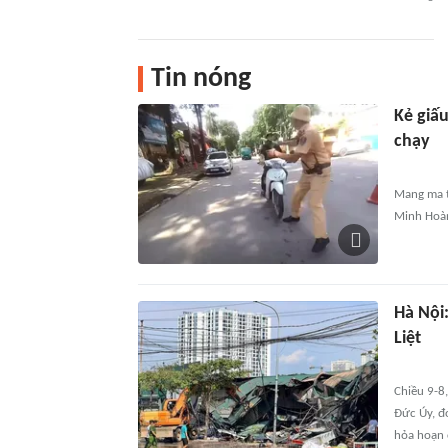
Tin nóng
Kẻ giấ
chạy
Mang ma t
Minh Hoàn
Hà Nội
Liệt
Chiều 9-8,
Đức Úy, đo
hỏa hoạn 