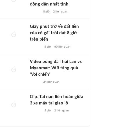
đông dân nhất tỉnh
8 giờ
2
liên quan
Giây phút trở về đất liền
của cô gái trôi dạt 8 giờ
trên biển
5 giờ
60
liên quan
Video bóng đá Thái Lan vs
Myanmar: VAR tặng quà
'Voi chiến'
24
liên quan
Clip: Tai nạn liên hoàn giữa
3 xe máy tại giao lộ
5 giờ
2
liên quan