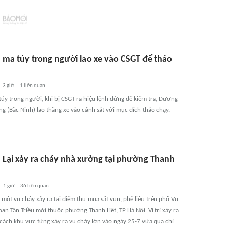
u ma túy trong người lao xe vào CSGT để tháo
3 giờ
1
liên quan
úy trong người, khi bị CSGT ra hiệu lệnh dừng để kiểm tra, Dương
g (Bắc Ninh) lao thẳng xe vào cảnh sát với mục đích tháo chạy.
: Lại xảy ra cháy nhà xưởng tại phường Thanh
1 giờ
36
liên quan
 một vụ cháy xảy ra tại điểm thu mua sắt vụn, phế liệu trên phố Vũ
ạn Tân Triều mới thuộc phường Thanh Liệt, TP Hà Nội. Vị trí xảy ra
cách khu vực từng xảy ra vụ cháy lớn vào ngày 25-7 vừa qua chỉ