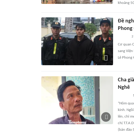
khoảng 5
Đề nghị
Phong 
2
Cơ quan C
sang Viện
Lê Phong 
Cha già
Nghê
“Hôm qua t
kinh. Ngồi
lên, chỉ m
chị T.T.A.
(bán đảo 