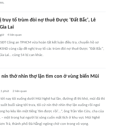
0m.
 truy tố trùm đòi nợ thuê Được 'Đất Bắc', Lê
Gia Lai
 giờ
4
liên quan
SĐT Công an TPHCM vừa hoàn tất kết luận điều tra, chuyển hồ sơ
 KSND cùng cấp đề nghị truy tố các trùm đòi nợ thuê Được "Đất Bắc",
Gia Lai… cùng 54 bị can khác.
 nín thở nhìn thợ lặn tìm con ở vùng biển Mũi
11 phút
2
liên quan
ới nay tôi xuống dưới Mũi Nghê hai lần, đường đi thì khó, mũi đá thì
 suốt buổi sáng tới trưa, tôi cứ nín thở nhìn thợ lặn xuống rồi ngoi
ong họ kêu lên một tiếng 'tìm được rồi'…”, ông Trần Văn Cừu, cha của
D. – một trong hai người bị sóng cuốn mất tích ở khu vực Mũi Nghê
Sơn Trà, thành phố Đà Nẵng) ngóng chờ con trong vô vọng.