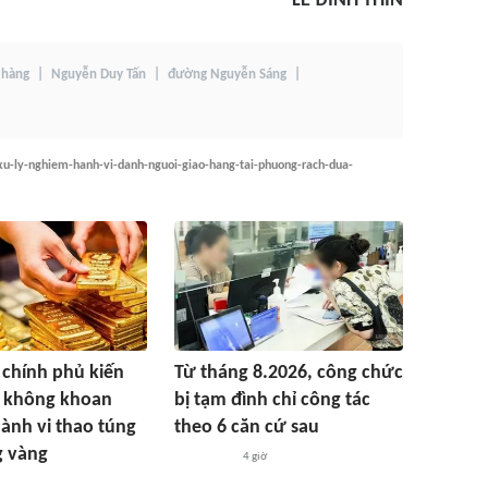
LÊ ĐÌNH THÌN
 hàng
Nguyễn Duy Tấn
đường Nguyễn Sáng
xu-ly-nghiem-hanh-vi-danh-nguoi-giao-hang-tai-phuong-rach-dua-
 chính phủ kiến
Từ tháng 8.2026, công chức
ý không khoan
bị tạm đình chỉ công tác
nh vi thao túng
theo 6 căn cứ sau
g vàng
4 giờ