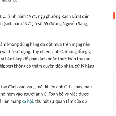
ạng xã hội.
.T.C. (sinh năm 1991, ngụ phường Rạch Dừa) đến
n (sinh năm 1971) ở số 65 đường Nguyễn Sáng,
.
phẩm không đúng hàng đã đặt mua trên mạng nên
 và thử sử dụng. Tuy nhiên, anh C. không đồng ý,
 vị bán hàng để phản ánh hoặc thực hiện thủ tục
(shipper) không có thẩm quyền tiếp nhận, xử lý hàng
g tay đánh vào vùng mặt khiến anh C. bị chảy máu
chó ném vào người anh C. Toàn bộ vụ việc được
tải lên mạng
xã hội
, thu hút sự quan tâm của dư