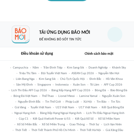
TẢI ỨNG DỤNG BÁO MỚI
ĐỂ KHÔNG BỎ SÓT TIN TỨC
Điều khoản sử dụng
Chính sách bảo mật
Campuchia
Năm
Trần Đình Tiệp
Kim Sang-Sik
Doanh Nghiệp
Khánh Sky
Triệu Thị Tâm
Đội Tuyển Việt Nam
ASEAN Cup 2026
Nguyễn Văn Hợi
Liên Bang Nga
Kim Sang Sik
Chủ Tịch Quốc Hội
Đình Bắc
Hồ Văn Khoa
Sân Mỹ Đình
Singapore
Indonesia
Xuân Son
Tô Lâm
AFF Cup 2026
Lịch Thi Đấu AFF Cup 2026
Bảng Xếp Hạng AFF Cup 2026
Bóng Đá
Báo Bóng Đá
Bóng Đá Việt Nam
Thể Thao
Lionel Messi
Lamine Yamal
Nguyễn Xuân Son
Nguyễn Đình Bắc
Tin Thế Giới
Pháp Luật
Xã Hội
Tin Bão
Tin Tức
Giá Vàng
Tuyển Việt Nam
U23 Việt Nam
U17 Việt Nam
Kết Quả Bóng Đá
Ngoại Hạng Anh
Bảng Xếp Hạng Ngoại Hạng Anh
Lịch Thi Đấu Ngoại Hạng Anh
Cúp C1
Kết Quả Vietlott Power 6/55
Kết Quả Xổ Số
Xổ Số Miền Nam
Xổ Số Miền Bắc
Xổ Số Miền Trung
Giao Thông
Thời Sự
Lịch Vạn Niên
Thời Tiết
Thời Tiết Thành Phố Hồ Chí Minh
Thời Tiết Hà Nội
Giá Xăng Dầu