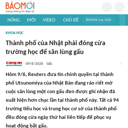
NÓNG
MỚI
VIDEO
CHỦ ĐỀ
#ASEAN Cup 2026
#Trí tuệ nhân tạo
#Mỹ - Iran
#Khám phá Việt Nam
KHOA HỌC
#Khám phá thế giới
Thành phố của Nhật phải đóng cửa
trường học để săn lùng gấu
09/6/2026
Gốc
Hôm 9/6, Reuters đưa tin chính quyền tại thành
phố Utsunomiya của Nhật Bản đang ráo riết mở
cuộc săn lùng một con gấu đen được ghi nhận đã
xuất hiện hơn chục lần tại thành phố này. Tất cả 94
trường tiểu học và trung học cơ sở của thành phố
đều đóng cửa ngày thứ hai liên tiếp để phục vụ
hoạt động bắt gấu.