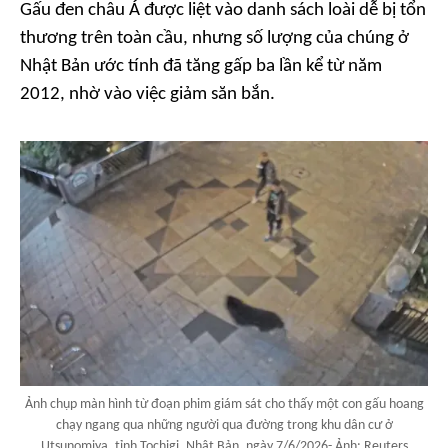
Gấu đen châu Á được liệt vào danh sách loài dễ bị tổn
thương trên toàn cầu, nhưng số lượng của chúng ở
Nhật Bản ước tính đã tăng gấp ba lần kể từ năm
2012, nhờ vào việc giảm săn bắn.
Ảnh chụp màn hình từ đoạn phim giám sát cho thấy một con gấu hoang
chạy ngang qua những người qua đường trong khu dân cư ở
Utsunomiya, tỉnh Tochigi, Nhật Bản, ngày 7/6/2026- Ảnh: Reuters