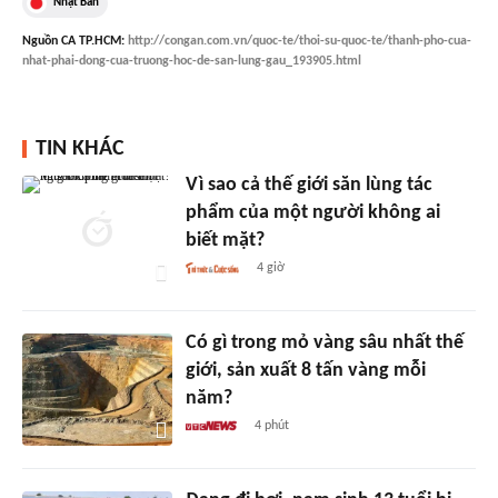
Nhật Bản
Nguồn
CA TP.HCM
:
http://congan.com.vn/quoc-te/thoi-su-quoc-te/thanh-pho-cua-
nhat-phai-dong-cua-truong-hoc-de-san-lung-gau_193905.html
TIN KHÁC
Vì sao cả thế giới săn lùng tác
phẩm của một người không ai
biết mặt?
4 giờ
Có gì trong mỏ vàng sâu nhất thế
giới, sản xuất 8 tấn vàng mỗi
năm?
4 phút