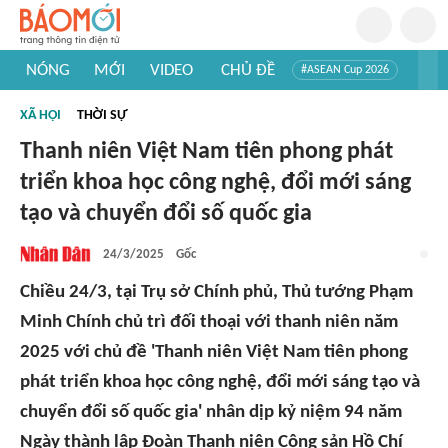
NÓNG
MỚI
VIDEO
CHỦ ĐỀ
#ASEAN Cup 2026
#Trí tuệ nhân tạo
#Mỹ - Iran
#Khám phá Việt Nam
XÃ HỘI
THỜI SỰ
#Khám phá thế giới
Thanh niên Việt Nam tiên phong phát
triển khoa học công nghệ, đổi mới sáng
tạo và chuyển đổi số quốc gia
24/3/2025
Gốc
Chiều 24/3, tại Trụ sở Chính phủ, Thủ tướng Phạm
Minh Chính chủ trì đối thoại với thanh niên năm
2025 với chủ đề 'Thanh niên Việt Nam tiên phong
phát triển khoa học công nghệ, đổi mới sáng tạo và
chuyển đổi số quốc gia' nhân dịp kỷ niệm 94 năm
Ngày thành lập Đoàn Thanh niên Cộng sản Hồ Chí