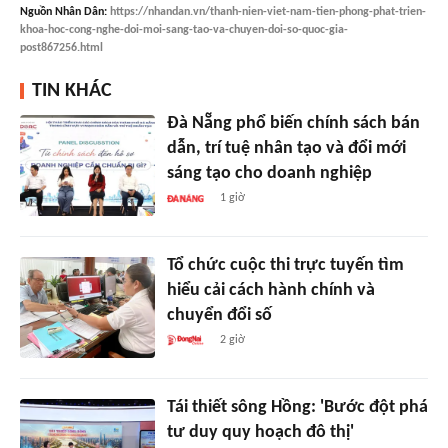
Nguồn
Nhân Dân
:
https://nhandan.vn/thanh-nien-viet-nam-tien-phong-phat-trien-
khoa-hoc-cong-nghe-doi-moi-sang-tao-va-chuyen-doi-so-quoc-gia-
post867256.html
TIN KHÁC
Đà Nẵng phổ biến chính sách bán
dẫn, trí tuệ nhân tạo và đổi mới
sáng tạo cho doanh nghiệp
1 giờ
Tổ chức cuộc thi trực tuyến tìm
hiểu cải cách hành chính và
chuyển đổi số
2 giờ
Tái thiết sông Hồng: 'Bước đột phá
tư duy quy hoạch đô thị'