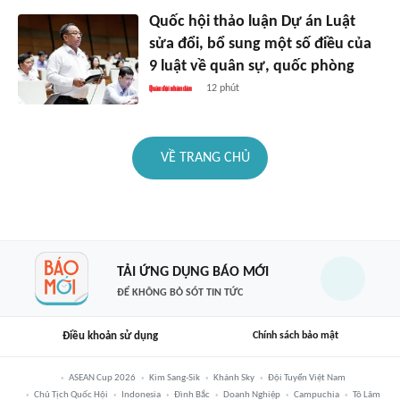
Quốc hội thảo luận Dự án Luật
sửa đổi, bổ sung một số điều của
9 luật về quân sự, quốc phòng
12 phút
VỀ TRANG CHỦ
TẢI ỨNG DỤNG BÁO MỚI
ĐỂ KHÔNG BỎ SÓT TIN TỨC
Điều khoản sử dụng
Chính sách bảo mật
ASEAN Cup 2026
Kim Sang-Sik
Khánh Sky
Đội Tuyển Việt Nam
Chủ Tịch Quốc Hội
Indonesia
Đình Bắc
Doanh Nghiệp
Campuchia
Tô Lâm