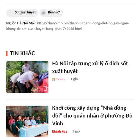
Sốt xuất huyết
Bệnh sởi
Nguồn
Hà Nội Mới
:
https://hanoimoi.vn/thanh-liet-chu-dong-diet-bo-gay-ngan-
khong-de-sot-xuat-huyet-bung-phat-749256.html
TIN KHÁC
Hà Nội tập trung xử lý ổ dịch sốt
xuất huyết
1 giờ
Khởi công xây dựng “Nhà đồng
đội” cho quân nhân ở phường Đô
Vinh
1 giờ