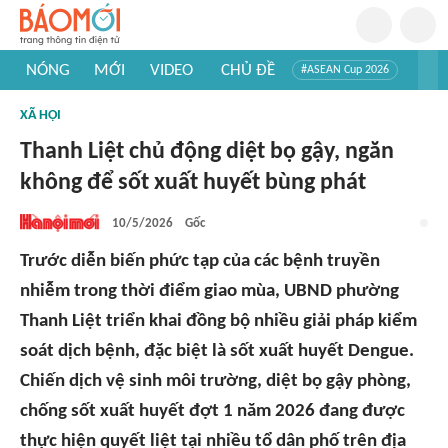
NÓNG
MỚI
VIDEO
CHỦ ĐỀ
#ASEAN Cup 2026
#Trí tuệ nhân tạo
#Mỹ - Iran
#Khám phá Việt Nam
XÃ HỘI
#Khám phá thế giới
Thanh Liệt chủ động diệt bọ gậy, ngăn
không để sốt xuất huyết bùng phát
10/5/2026
Gốc
Trước diễn biến phức tạp của các bệnh truyền
nhiễm trong thời điểm giao mùa, UBND phường
Thanh Liệt triển khai đồng bộ nhiều giải pháp kiểm
soát dịch bệnh, đặc biệt là sốt xuất huyết Dengue.
Chiến dịch vệ sinh môi trường, diệt bọ gậy phòng,
chống sốt xuất huyết đợt 1 năm 2026 đang được
thực hiện quyết liệt tại nhiều tổ dân phố trên địa