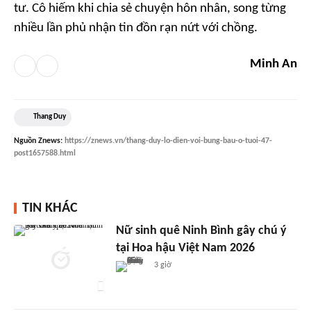
tư. Cô hiếm khi chia sẻ chuyện hôn nhân, song từng
nhiều lần phủ nhận tin đồn rạn nứt với chồng.
Minh An
Thang Duy
Nguồn
Znews
:
https://znews.vn/thang-duy-lo-dien-voi-bung-bau-o-tuoi-47-
post1657588.html
TIN KHÁC
Nữ sinh quê Ninh Bình gây chú ý
tại Hoa hậu Việt Nam 2026
3 giờ