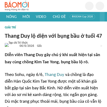
NÓNG
MỚI
VIDEO
CHỦ ĐỀ
#ASEAN Cup 2026
#Tuyển sinh đại học 2026
#Trí tuệ nhân tạo
#Mỹ - Iran
GIẢI TRÍ
#Khám phá Việt Nam
#Khám phá thế giới
Thang Duy lộ diện với bụng bầu ở tuổi 47
06/6/2026
Gốc
Diễn viên Thang Duy gây chú ý khi xuất hiện tại sân
bay cùng chồng Kim Tae Yong, bụng bầu lộ rõ.
Theo
Sohu
, ngày 6/6,
Thang Duy
và chồng là đạo
diễn Hàn Quốc Kim Tae Yong được một số khán giả
bắt gặp tại sân bay Bắc Kinh. Nữ diễn viên xuất hiện
với áo sơ mi kẻ xanh dáng rộng, tóc ngắn gọn gàng.
Dù mặc trang phục thoải mái, bụng bầu của cô vẫn lộ