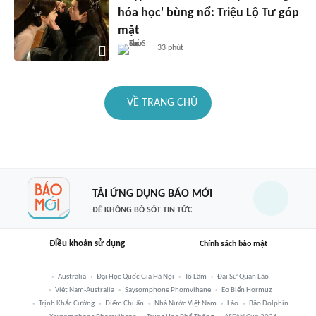
hóa học' bùng nổ: Triệu Lộ Tư góp
mặt
33 phút
VỀ TRANG CHỦ
TẢI ỨNG DỤNG BÁO MỚI
ĐỂ KHÔNG BỎ SÓT TIN TỨC
Điều khoản sử dụng
Chính sách bảo mật
Australia
Đại Học Quốc Gia Hà Nội
Tô Lâm
Đại Sứ Quán Lào
Việt Nam-Australia
Saysomphone Phomvihane
Eo Biển Hormuz
Trịnh Khắc Cường
Điểm Chuẩn
Nhà Nước Việt Nam
Lào
Bão Dolphin