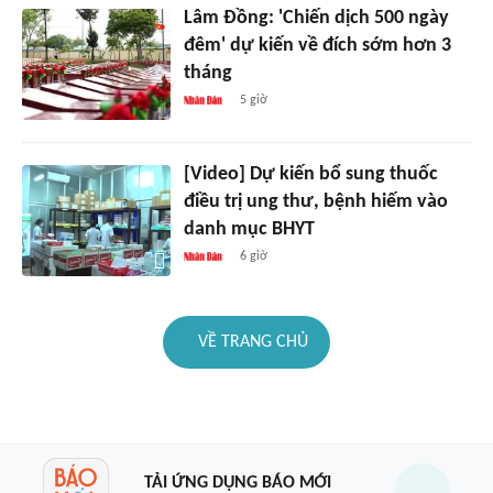
Lâm Đồng: 'Chiến dịch 500 ngày
đêm' dự kiến về đích sớm hơn 3
tháng
5 giờ
[Video] Dự kiến bổ sung thuốc
điều trị ung thư, bệnh hiếm vào
danh mục BHYT
6 giờ
VỀ TRANG CHỦ
TẢI ỨNG DỤNG BÁO MỚI