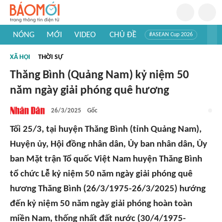
NÓNG
MỚI
VIDEO
CHỦ ĐỀ
#ASEAN Cup 2026
#Trí tuệ nhân tạo
#Mỹ - Iran
#Khám phá Việt Nam
XÃ HỘI
THỜI SỰ
#Khám phá thế giới
Thăng Bình (Quảng Nam) kỷ niệm 50
năm ngày giải phóng quê hương
26/3/2025
Gốc
Tối 25/3, tại huyện Thăng Bình (tỉnh Quảng Nam),
Huyện ủy, Hội đồng nhân dân, Ủy ban nhân dân, Ủy
ban Mặt trận Tổ quốc Việt Nam huyện Thăng Bình
tổ chức Lễ kỷ niệm 50 năm ngày giải phóng quê
hương Thăng Bình (26/3/1975-26/3/2025) hướng
đến kỷ niệm 50 năm ngày giải phóng hoàn toàn
miền Nam, thống nhất đất nước (30/4/1975-