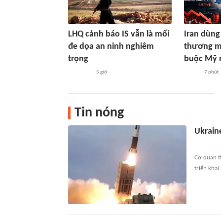
LHQ cảnh báo IS vẫn là mối
Iran dùng
đe dọa an ninh nghiêm
thương mạ
trọng
buộc Mỹ 
5 giờ
7 phút
Tin nóng
Ukraine
Cơ quan t
triển khai