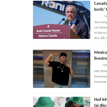
Canada
bước' 
3 
Thủ tướng
của Ottaw
sẽ tiếp t
thúc đẩy c
Mexico:
livest
3 gi
Một TikTok
(livestrea
trạng bạo
Huế kêu
tại đè