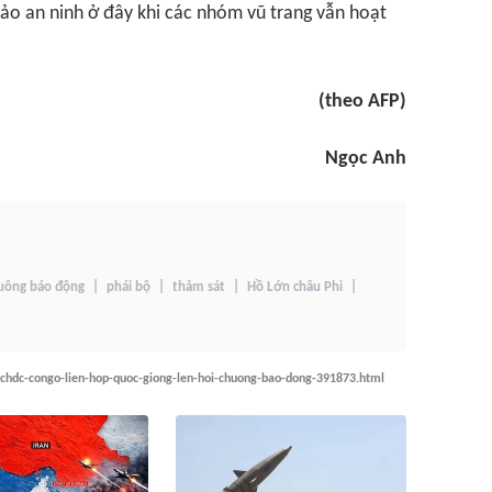
bảo an ninh ở đây khi các nhóm vũ trang vẫn hoạt
(theo AFP)
Ngọc Anh
uông báo động
phái bộ
thảm sát
Hồ Lớn châu Phi
-chdc-congo-lien-hop-quoc-giong-len-hoi-chuong-bao-dong-391873.html