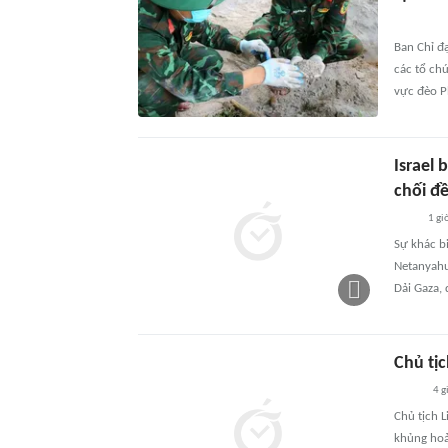
Ban Chỉ đạ
các tổ chứ
vực đèo P
Israel
chối đề
1 gi
Sự khác b
Netanyahu
Dải Gaza,
Chủ tịc
4 g
Chủ tịch L
khủng hoả