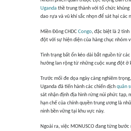
Nhóm phiến quân thuộc Lực lượng Dân chủ
Uganda
thề trung thành với tổ chức khủng 
dao rựa và vũ khí sắc nhọn để sát hại các 
Miền Đông CHDC
Congo
, đặc biệt là 2 tỉn
đột với sự hiện diện của hàng chục nhóm v
Tình trạng bất ổn kéo dài bắt nguồn từ các
hưởng lan rộng từ những cuộc xung đột ở 
Trước mối đe dọa ngày càng nghiêm trọng
Uganda đã tiến hành các chiến dịch
quân 
sát nhận định địa hình rừng núi phức tạp, 
hạn chế của chính quyền trung ương là nhữn
ninh bền vững tại khu vực này.
Ngoài ra, việc MONUSCO đang từng bước rú