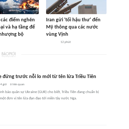
 các điểm nghẽn
Iran gửi 'tối hậu thư' đến
i và hạ tầng để
Mỹ thông qua các nước
nhượng bộ
vùng Vịnh
12 phút
 đứng trước nỗi lo mới từ tên lửa Triều Tiên
4 giờ
6
liên quan
ình báo quân sự Ukraine (GUR) cho biết, Triều Tiên đang chuẩn bị
 một đơn vị tên lửa đạn đạo tới miền tây nước Nga.