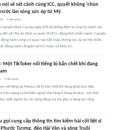
 nói sẽ sát cánh cùng ICC, quyết không 'chùn
trước làn sóng sức ép từ Mỹ
giờ
1
liên quan
 Canada Mark Carney ngày 6/8 tái khẳng định sự ủng hộ mạnh mẽ
a đối với Tòa án Hình sự quốc tế (ICC), đồng thời nhấn mạnh, Canada
ục đồng hành cùng cơ quan này bất chấp những sức ép từ Mỹ nhằm
ác đồng minh cắt giảm tài trợ hoặc rút khỏi ICC.
 Một TikToker nổi tiếng bị bắn chết khi đang
ream
ờ
1
liên quan
er nổi tiếng tại Mexico đã bị bắn chết khi đang phát trực tiếp
m) trên mạng xã hội bên ngoài nhà hàng ở bang Sinaloa - nơi tình
 lực chết người do các băng đảng ma túy gây ra đang lan rộng.
 gọi cung cấp thông tin tìm kiếm hài cốt liệt sĩ
o Phước Tượng, đèo Hải Vân và sông Truồi