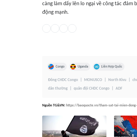
càng làm dấy lên lo ngại về công tác đảm 
động mạnh.
Congo
Uganda
Liên Hợp Quốc
Đông CHDC Congo
MONUSCO
North Kivu
ch
dân thường
quân đội CHDC Congo
ADF
Nguồn
TG&VN
:
https://baoquocte.vn/tham-sat-tai-mien-dong