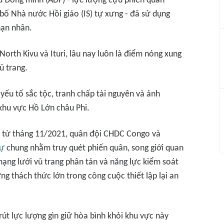
 Đồng minh (ADF) - lực lượng cựu phiến quân
bố Nhà nước Hồi giáo (IS) tự xưng - đã sử dụng
nạn nhân.
h North Kivu và Ituri, lâu nay luôn là điểm nóng xung
ũ trang.
 yếu tố sắc tộc, tranh chấp tài nguyên và ảnh
khu vực Hồ Lớn châu Phi.
, từ tháng 11/2021, quân đội CHDC Congo và
sự
chung nhằm truy quét phiến quân, song giới quan
mạng lưới vũ trang phân tán và năng lực kiểm soát
g thách thức lớn trong công cuộc thiết lập lại an
t lực lượng gìn giữ hòa bình khỏi khu vực này