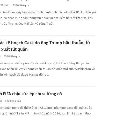
35 phút
5924
liên quan
o tìm kiếm, quy tập và xác định danh tính hài cốt liệt sĩ TP Huế kêu gọi
c, cá nhân cung cấp thông tin phục vụ tìm kiếm hài cốt liệt sĩ tại khu
hước Tượng, đèo Hải Vân và sông Truồi.
 bác kế hoạch Gaza do ông Trump hậu thuẫn, từ
 xuất rút quân
ờ
3910
liên quan
iệt về quan điểm giữa Mỹ và Israel bộc lộ khi Thủ tướng Benjamin
 xác nhận Tel Aviv không chấp thuận đề xuất mới của Washington về
 dù kế hoạch đã được Hamas đồng ý.
h FIFA chịu sức ép chưa từng có
iờ
120
liên quan
iên đoàn Bóng đá thế giới (FIFA) Gianni Infantino đang đối mặt cuộc
ng lớn nhất kể từ khi nhậm chức năm 2016, sau khi kế hoạch đưa