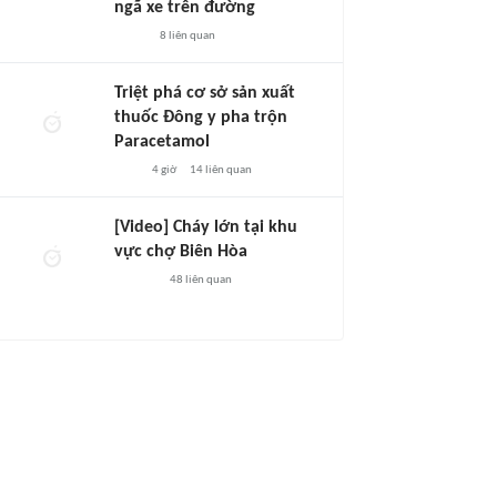
ngã xe trên đường
8
liên quan
Triệt phá cơ sở sản xuất
thuốc Đông y pha trộn
Paracetamol
4 giờ
14
liên quan
[Video] Cháy lớn tại khu
vực chợ Biên Hòa
48
liên quan